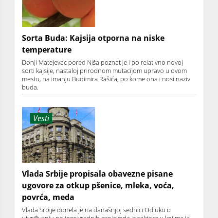
Sorta Buda: Kajsija otporna na niske
temperature
Donji Matejevac pored Niša poznat je i po relativno novoj
sorti kajsije, nastaloj prirodnom mutacijom upravo u ovom
mestu, na imanju Budimira Rašića, po kome ona i nosi naziv
buda.
Vesti
Vlada Srbije propisala obavezne pisane
ugovore za otkup pšenice, mleka, voća,
povrća, meda
Vlada Srbije donela je na današnjoj sednici Odluku o