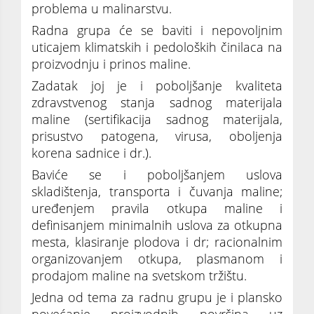
problema u malinarstvu.
Radna grupa će se baviti i nepovoljnim
uticajem klimatskih i pedoloških činilaca na
proizvodnju i prinos maline.
Zadatak joj je i poboljšanje kvaliteta
zdravstvenog stanja sadnog materijala
maline (sertifikacija sadnog materijala,
prisustvo patogena, virusa, oboljenja
korena sadnice i dr.).
Baviće se i poboljšanjem uslova
skladištenja, transporta i čuvanja maline;
uređenjem pravila otkupa maline i
definisanjem minimalnih uslova za otkupna
mesta, klasiranje plodova i dr; racionalnim
organizovanjem otkupa, plasmanom i
prodajom maline na svetskom tržištu.
Jedna od tema za radnu grupu je i plansko
povećanje proizvodnih površina uz