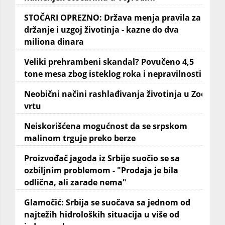
STOČARI OPREZNO: Država menja pravila za
držanje i uzgoj životinja - kazne do dva
miliona dinara
Veliki prehrambeni skandal? Povučeno 4,5
tone mesa zbog isteklog roka i nepravilnosti
Neobični načini rashlađivanja životinja u Zoo
vrtu
Neiskorišćena mogućnost da se srpskom
malinom trguje preko berze
Proizvođač jagoda iz Srbije suočio se sa
ozbiljnim problemom - "Prodaja je bila
odlična, ali zarade nema"
Glamočić: Srbija se suočava sa jednom od
najtežih hidroloških situacija u više od