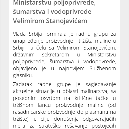
Ministarstvu poljoprivrede,
šumarstva i vodoprivrede
Velimirom Stanojevićem
Vlada Srbija formirala je radnu grupu za
unapređenje proizvodnje i tržišta maline u
Srbiji na čelu sa Velimirom Stanojevićem,
državnim sekretarom u Ministarstvu
poljoprivrede, šumarstva i vodoprivrede,
objavljeno je u najnovijem Službenom
glasniku.
Zadatak radne grupe je sagledavanje
aktuelne situacije u oblasti malinarstva, sa
posebnim osvrtom na kritične tačke u
tržišnom lancu proizvodnje maline (od
rasadničarske proizvodnje do plasmana na
tržište), u cilju donošenja odgovarajućih
mera za strateško rešavanje postojećih