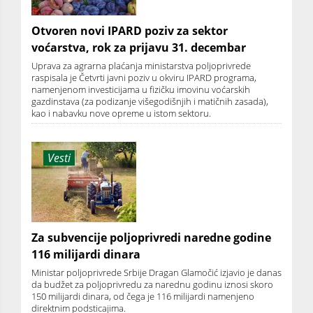
Otvoren novi IPARD poziv za sektor
voćarstva, rok za prijavu 31. decembar
Uprava za agrarna plaćanja ministarstva poljoprivrede
raspisala je Četvrti javni poziv u okviru IPARD programa,
namenjenom investicijama u fizičku imovinu voćarskih
gazdinstava (za podizanje višegodišnjih i matičnih zasada),
kao i nabavku nove opreme u istom sektoru.
Vesti
Za subvencije poljoprivredi naredne godine
116 milijardi dinara
Ministar poljoprivrede Srbije Dragan Glamočić izjavio je danas
da budžet za poljoprivredu za narednu godinu iznosi skoro
150 milijardi dinara, od čega je 116 milijardi namenjeno
direktnim podsticajima.