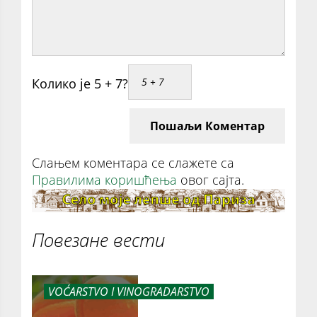
Колико је 5 + 7?
Пошаљи Коментар
Слањем коментара се слажете са
Правилима коришћења
овог сајта.
Повезане вести
VOĆARSTVO I VINOGRADARSTVO