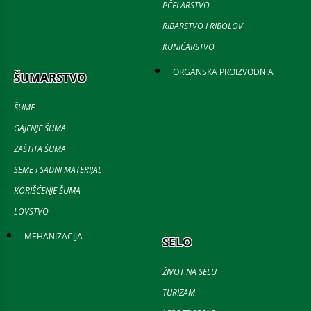
PČELARSTVO
RIBARSTVO I RIBOLOV
KUNIĆARSTVO
ORGANSKA PROIZVODNJA
ŠUMARSTVO
ŠUME
GAJENJE ŠUMA
ZAŠTITA ŠUMA
SEME I SADNI MATERIJAL
KORIŠĆENJE ŠUMA
LOVSTVO
MEHANIZACIJA
SELO
ŽIVOT NA SELU
TURIZAM