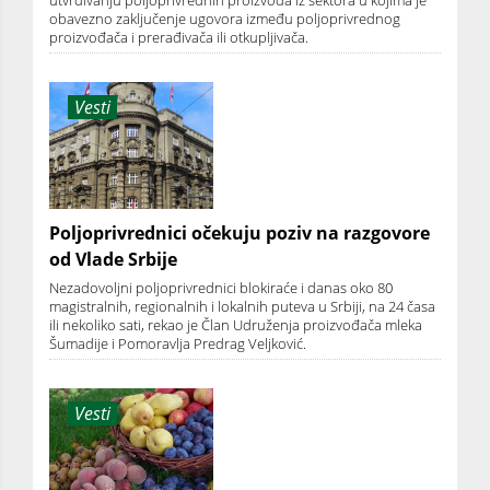
utvrđivanju poljoprivrednih proizvoda iz sektora u kojima je
obavezno zaključenje ugovora između poljoprivrednog
proizvođača i prerađivača ili otkupljivača.
Vesti
Poljoprivrednici očekuju poziv na razgovore
od Vlade Srbije
Nezadovoljni poljoprivrednici blokiraće i danas oko 80
magistralnih, regionalnih i lokalnih puteva u Srbiji, na 24 časa
ili nekoliko sati, rekao je Član Udruženja proizvođača mleka
Šumadije i Pomoravlja Predrag Veljković.
Vesti