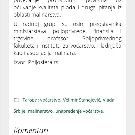
očuvanje kvaliteta ploda i druga pitanja iz
oblasti malinarstva.
U radnoj grupi su osim predstavnika
ministarstava poljoprivrede, finansija i
trgovine, profesori Poljoprivrednog
fakulteta i Instituta za voćarstvo, hladnjača
kao i asocijacija malinara.
Izvor: Poljosfera.rs
Unapredjenje Malinarstva uz pomoć Vlade
Тагови:
voćarstvo,
Velimir Stanojević,
Vlada
Srbije,
malinarstvo,
unapređenje voćarstva,
Komentari