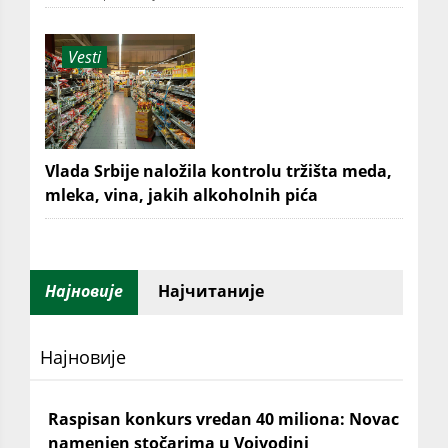
Vesti
Vlada Srbije naložila kontrolu tržišta meda,
mleka, vina, jakih alkoholnih pića
Најновије
Најчитаније
Најновије
Raspisan konkurs vredan 40 miliona: Novac
namenjen stočarima u Vojvodini