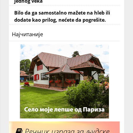
jednog veka
Bilo da ga samostalno mažete na hleb ili
dodate kao prilog, nećete da pogrešite.
Најчитаније
Речник израза за људске