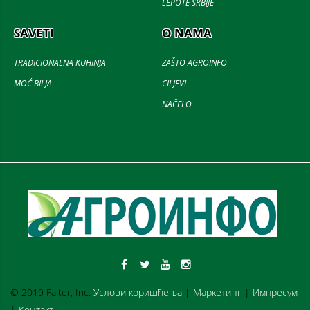
LEPOTE SRBIJE
SAVETI
O NAMA
TRADICIONALNA KUHINJA
ZAŠTO AGROINFO
MOĆ BILJA
CILJEVI
NAČELO
© 2019 Fajter, Inc.
Услови коришћења
|
Маркетинг
|
Импресум
|
Контакт