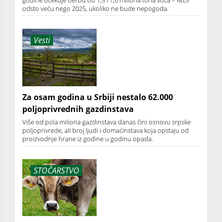
godine očekuje berbu od 1,5 i 1,6 miliona tona voća – 46,5
odsto veću nego 2025, ukoliko ne bude nepogoda.
Vesti
Za osam godina u Srbiji nestalo 62.000
poljoprivrednih gazdinstava
Više od pola miliona gazdinstava danas čini osnovu srpske
poljoprivrede, ali broj ljudi i domaćinstava koja opstaju od
proizvodnje hrane iz godine u godinu opada.
STOČARSTVO