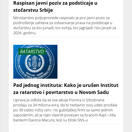
Raspisan javni poziv za podsticaje u
stočarstvu Srbije
Ministarstvo poljoprivrede raspisalo je prvi javni poziv za
podnošenje zahteva za ostvarivanje prava na podsticaje u
stočarstvu za tov junadi, tov svinja, tov jagnjadi i tov jaradi za
2026. godinu.
RATARSTVO
Pad jednog instituta: Kako je urušen Institut
za ratarstvo i povrtarstvo u Novom Sadu
Uprava je odbila da se sve akcije Pionira iz Srbobrana
prodaju za 34 miliona evra, da bi nedavno svoj udeo prodala
po 30 odsto nižoj ceni. I to gubitaškoj firmi sa samo jednim
zaposlenim, ali je njen vlasnik povezan sa braćom Rajić i Alta
bankom Davora Macure, koji su bliski SNS-u