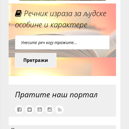
Речник израза за људске
особине и карактере
Претражи
Пратите наш портал