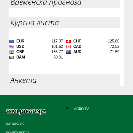
Временска прогноза
Курсна листа
Анкета
AGRO TV
ZEMLJORADNJA
RATARSTVO
POVRTARSTVO