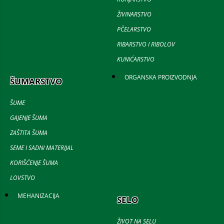
ŽIVINARSTVO
PČELARSTVO
RIBARSTVO I RIBOLOV
KUNIĆARSTVO
ORGANSKA PROIZVODNJA
ŠUMARSTVO
ŠUME
GAJENJE ŠUMA
ZAŠTITA ŠUMA
SEME I SADNI MATERIJAL
KORIŠĆENJE ŠUMA
LOVSTVO
MEHANIZACIJA
SELO
ŽIVOT NA SELU