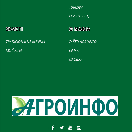
TURIZAM
LEPOTE SRBIJE
SAVETI
O NAMA
TRADICIONALNA KUHINJA
ZAŠTO AGROINFO
MOĆ BILJA
CILJEVI
NAČELO