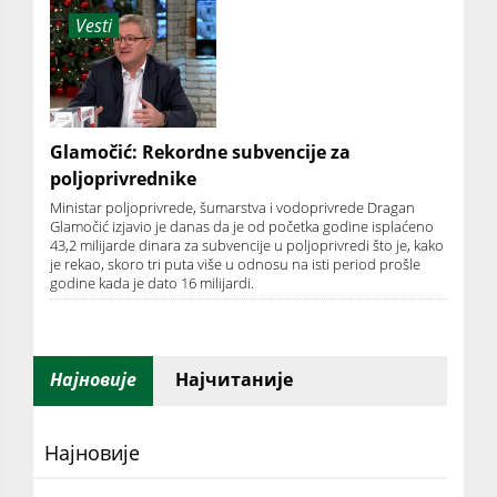
Vesti
Glamočić: Rekordne subvencije za
poljoprivrednike
Ministar poljoprivrede, šumarstva i vodoprivrede Dragan
Glamočić izjavio je danas da je od početka godine isplaćeno
43,2 milijarde dinara za subvencije u poljoprivredi što je, kako
je rekao, skoro tri puta više u odnosu na isti period prošle
godine kada je dato 16 milijardi.
Најновије
Најчитаније
Најновије