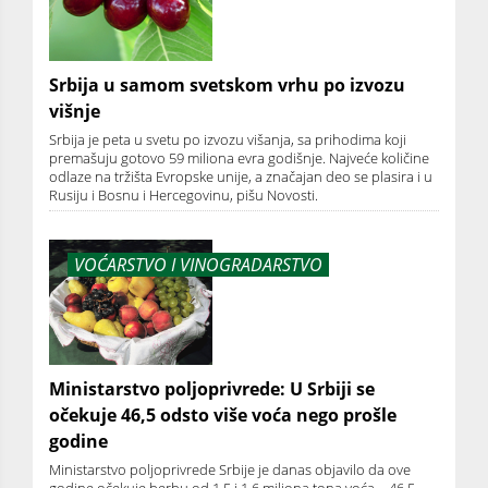
Srbija u samom svetskom vrhu po izvozu
višnje
Srbija je peta u svetu po izvozu višanja, sa prihodima koji
premašuju gotovo 59 miliona evra godišnje. Najveće količine
odlaze na tržišta Evropske unije, a značajan deo se plasira i u
Rusiju i Bosnu i Hercegovinu, pišu Novosti.
VOĆARSTVO I VINOGRADARSTVO
Ministarstvo poljoprivrede: U Srbiji se
očekuje 46,5 odsto više voća nego prošle
godine
Ministarstvo poljoprivrede Srbije je danas objavilo da ove