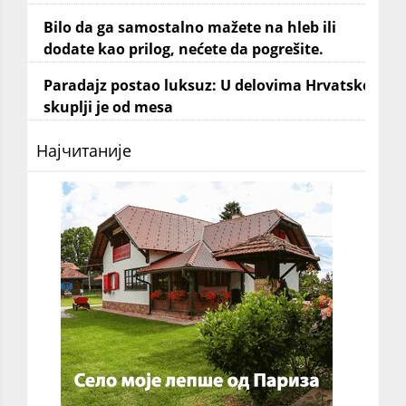
Bilo da ga samostalno mažete na hleb ili
dodate kao prilog, nećete da pogrešite.
Paradajz postao luksuz: U delovima Hrvatske
skuplji je od mesa
Најчитаније