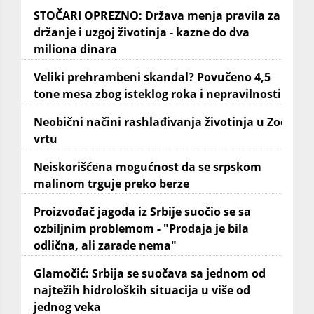
STOČARI OPREZNO: Država menja pravila za
držanje i uzgoj životinja - kazne do dva
miliona dinara
Veliki prehrambeni skandal? Povučeno 4,5
tone mesa zbog isteklog roka i nepravilnosti
Neobični načini rashlađivanja životinja u Zoo
vrtu
Neiskorišćena mogućnost da se srpskom
malinom trguje preko berze
Proizvođač jagoda iz Srbije suočio se sa
ozbiljnim problemom - "Prodaja je bila
odlična, ali zarade nema"
Glamočić: Srbija se suočava sa jednom od
najtežih hidroloških situacija u više od
jednog veka