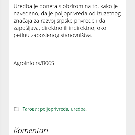
Uredba je doneta s obzirom na to, kako je
navedeno, da je poljoprivreda od izuzetnog
značaja za razvoj srpske privrede i da
zapošljava, direktno ili indirektno, oko
petinu zaposlenog stanovništva.
Agroinfo.rs/B06S
Vlada donela uredbu: Stiže nam bolja
poljoprivreda u 2025. godini
Тагови:
poljoprivreda,
uredba,
Komentari