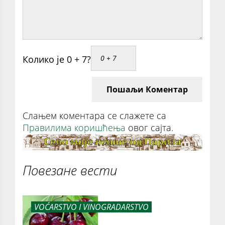
Колико је 0 + 7?
Пошаљи Коментар
Слањем коментара се слажете са
Правилима коришћења
овог сајта.
Повезане вести
VOĆARSTVO I VINOGRADARSTVO