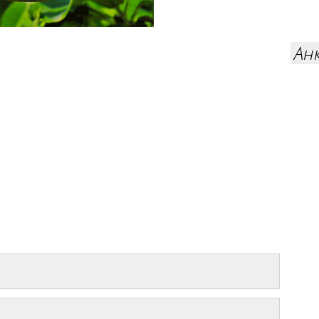
Ан
a.sorta