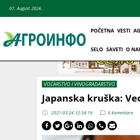
07. August 2026.
POČETNA
VESTI
AG
SELO
SAVETI
O N
VOĆARSTVO I VINOGRADARSTVO
Japanska kruška: Ve
2021-03-24 12:34:19
0 komentara