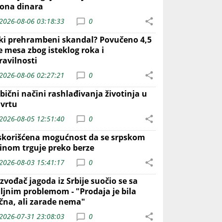
iona dinara
2026-08-06 03:18:33
0
iki prehrambeni skandal? Povučeno 4,5
e mesa zbog isteklog roka i
ravilnosti
2026-08-06 02:27:21
0
bični načini rashlađivanja životinja u
 vrtu
2026-08-05 12:51:40
0
skorišćena mogućnost da se srpskom
inom trguje preko berze
2026-08-03 15:41:17
0
zvođač jagoda iz Srbije suočio se sa
iljnim problemom - "Prodaja je bila
ična, ali zarade nema"
2026-07-31 23:08:03
0