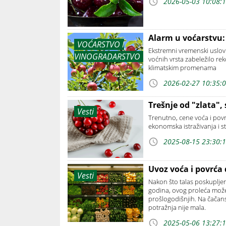
2026-05-03 10:08:
Alarm u voćarstvu:
VOĆARSTVO I
Ekstremni vremenski uslov
VINOGRADARSTVO
voćnih vrsta zabeležilo rek
klimatskim promenama
2026-02-27 10:35:
Trešnje od "zlata",
Vesti
Trenutno, cene voća i povrć
ekonomska istraživanja i st
2025-08-15 23:30:
Uvoz voća i povrća 
Vesti
Nakon što talas poskupljen
godina, ovog proleća može 
prošlogodišnjih. Na čačansk
potražnja nije mala.
2025-05-06 13:27: