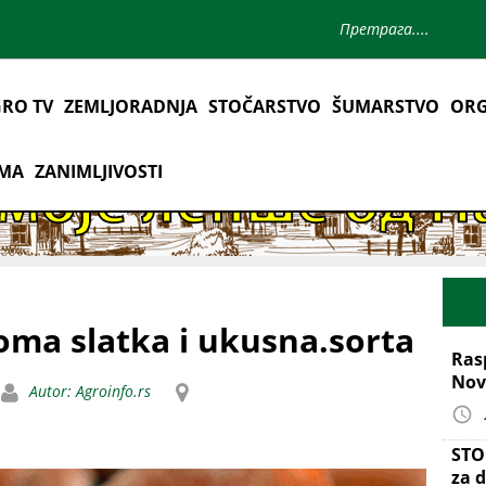
RO TV
ZEMLJORADNJA
STOČARSTVO
ŠUMARSTVO
ORG
AMA
ZANIMLJIVOSTI
oma slatka i ukusna.sorta
Ras
Nov
Autor: Agroinfo.rs
STO
za d