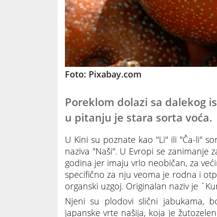
Foto: Pixabay.com
Poreklom dolazi sa dalekog is
u pitanju je stara sorta voća.
U Kini su poznate kao "Li" ili "Ča-li" 
naziva "Naši". U Evropi se zanimanje z
godina jer imaju vrlo neobičan, za već
specifično za nju veoma je rodna i ot
organski uzgoj. Originalan naziv je `Ku
Njeni su plodovi slični jabukama, 
japanske vrte našija, koja je žutozel