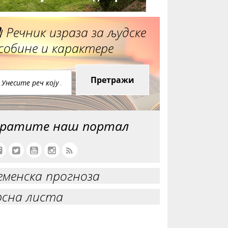
Речник израза за људске
собине и карактере
Претражи
ратите наш портал
еменска прогноза
рсна листа