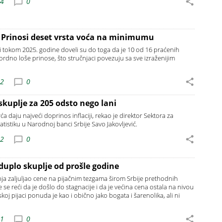
14
0
 Prinosi deset vrsta voća na minimumu
i tokom 2025. godine doveli su do toga da je 10 od 16 praćenih
ordno loše prinose, što stručnjaci povezuju sa sve izraženijim
02
0
 skuplje za 205 odsto nego lani
a daju najveći doprinos inflaciji, rekao je direktor Sektora za
atistiku u Narodnoj banci Srbije Savo Jakovljević.
12
0
duplo skuplje od prošle godine
ja zaljuljao cene na pijačnim tezgama širom Srbije prethodnih
se reći da je došlo do stagnacije i da je većina cena ostala na nivou
oj pijaci ponuda je kao i obično jako bogata i šarenolika, ali ni
11
0