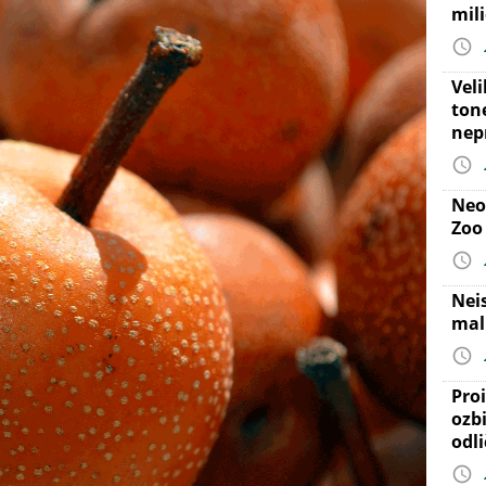
mil
Vel
ton
nep
Neo
Zoo
Nei
mal
Proi
ozb
odl