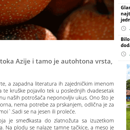
Gla
najt
jed
Bil
dod
toka Azije i tamo je autohtona vrsta,
sorte, a zapadna literatura ih zajedničkim imenom
a te kruške pojavilo tek u poslednjih dvadesetak
inu naših potrošača neponovljiv ukus. Ono što je
porna, nema potrebe za prskanjem, odlična je za
moi`.Sadi se na jesen ili proleće.
boja je smeđkasta do zlatnožuta sa izuzetkom
ena. Na plodu se nalaze tamne tačkice, a meso je