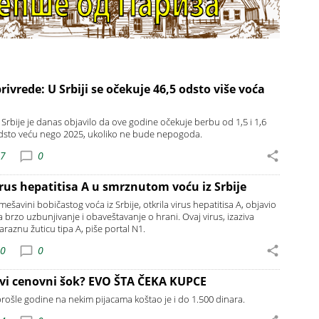
rivrede: U Srbiji se očekuje 46,5 odsto više voća
 Srbije je danas objavilo da ove godine očekuje berbu od 1,5 i 1,6
odsto veću nego 2025, ukoliko ne bude nepogoda.
07
0
rus hepatitisa A u smrznutom voću iz Srbije
šavini bobičastog voća iz Srbije, otkrila virus hepatitisa A, objavio
 brzo uzbunjivanje i obaveštavanje o hrani. Ovaj virus, izaziva
 zaraznu žuticu tipa A, piše portal N1.
20
0
ovi cenovni šok? EVO ŠTA ČEKA KUPCE
rošle godine na nekim pijacama koštao je i do 1.500 dinara.