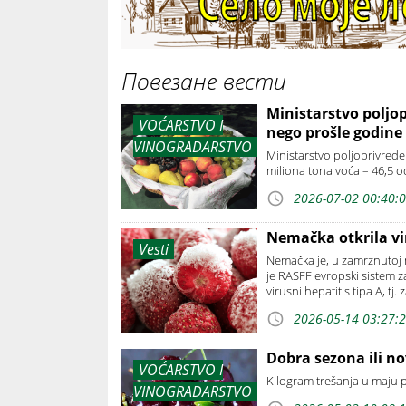
Повезане вести
Ministarstvo poljop
VOĆARSTVO I
nego prošle godine
VINOGRADARSTVO
Ministarstvo poljoprivrede
miliona tona voća – 46,5 
2026-07-02 00:40:
Nemačka otkrila vi
Vesti
Nemačka je, u zamrznutoj me
je RASFF evropski sistem za
virusni hepatitis tipa A, tj.
2026-05-14 03:27:
Dobra sezona ili n
VOĆARSTVO I
Kilogram trešanja u maju p
VINOGRADARSTVO