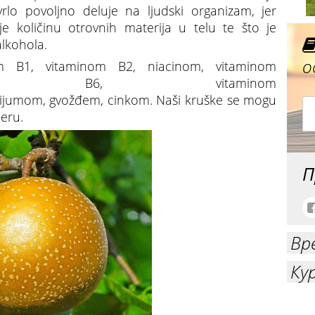
rlo povoljno deluje na ljudski organizam, jer
je količinu otrovnih materija u telu te što je
alkohola.
о
m B1, vitaminom B2, niacinom, vitaminom
om B6, vitaminom
alijumom, gvožđem, cinkom. Naši kruške se mogu
deru.
П
Вр
Ку