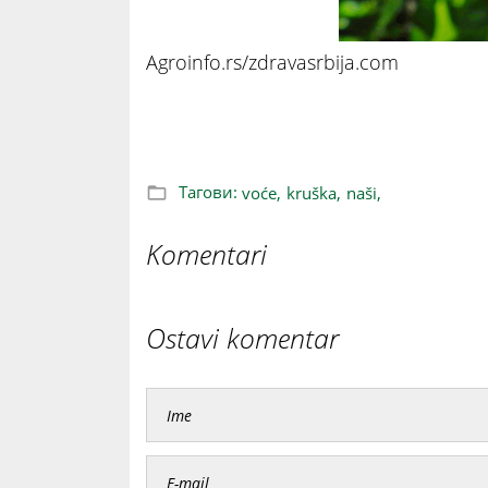
Agroinfo.rs/zdravasrbija.com
Japanska kruška: Veoma slatka i ukusn
Тагови:
voće,
kruška,
naši,
Komentari
Ostavi komentar