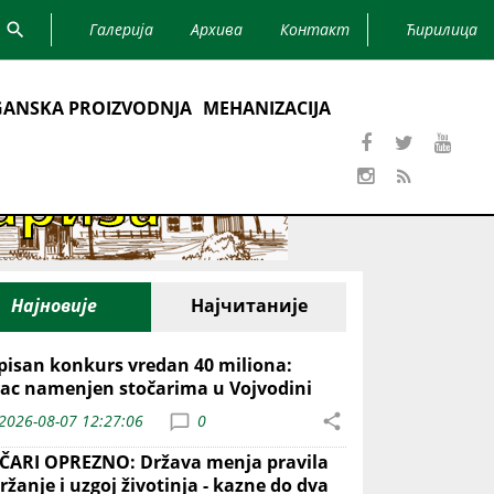
Галерија
Архива
Контакт
Ћирилица
ANSKA PROIZVODNJA
MEHANIZACIJA
Најновије
Најчитаније
pisan konkurs vredan 40 miliona:
ac namenjen stočarima u Vojvodini
2026-08-07 12:27:06
0
ČARI OPREZNO: Država menja pravila
ržanje i uzgoj životinja - kazne do dva