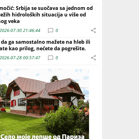
močić: Srbija se suočava sa jednom od
ežih hidroloških situacija u više od
nog veka
2026-07-30 21:46:44
0
o da ga samostalno mažete na hleb ili
ate kao prilog, nećete da pogrešite.
2026-07-28 00:57:47
0