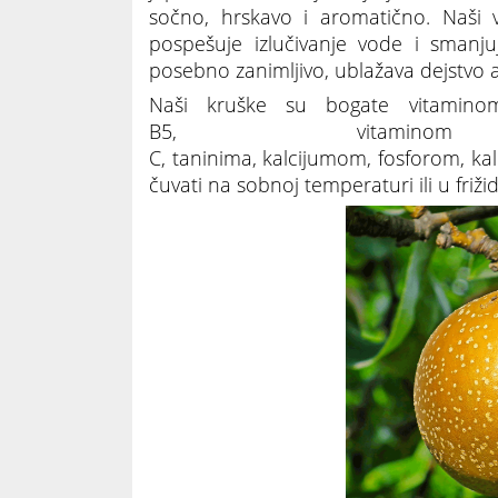
sočno, hrskavo i aromatično. Naši v
pospešuje izlučivanje vode i smanju
posebno zanimljivo, ublažava dejstvo 
Naši kruške su bogate vitamino
B5, vitamin
C, taninima, kalcijumom, fosforom, k
čuvati na sobnoj temperaturi ili u friži