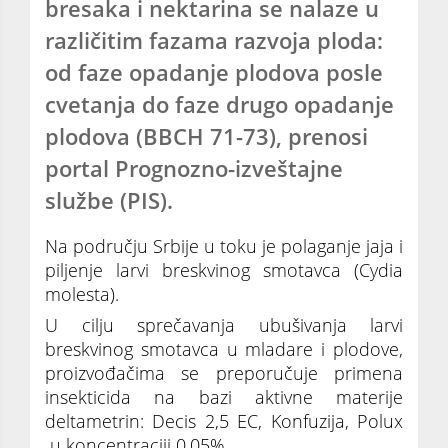
bresaka i nektarina se nalaze u
različitim fazama razvoja ploda:
od faze opadanje plodova posle
cvetanja do faze drugo opadanje
plodova (BBCH 71-73), prenosi
portal Prognozno-izveštajne
službe (PIS).
Na području Srbije u toku je polaganje jaja i
piljenje larvi breskvinog smotavca (Cydia
molesta).
U cilju sprečavanja ubušivanja larvi
breskvinog smotavca u mladare i plodove,
proizvođačima se preporučuje primena
insekticida na bazi aktivne materije
deltametrin: Decis 2,5 EC, Konfuzija, Polux
u koncentraciji 0,05%.