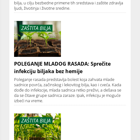
bilja, u cilju bezbedne primene tih sredstava i zaštite zdravlja
ljudi, životinja i životne sredine.
ZAŠTITA BILJA
POLEGANJE MLADOG RASADA: Sprečite
infekciju biljaka bez hemije
Poleganje rasada predstavlja bolest koja zahvata mlade
sadnice povrća, začinskog i lekovitog bilja, kao i cveća. Kada
dođe do infekscije, mlada sadnica retko preživi, a dešava se
da se čitave grupe sadnica zaraze. Ipak, infekciju je moguće
izbeći na vreme.
ZAŠTITA BILJA