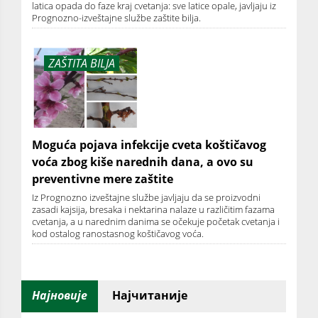
latica opada do faze kraj cvetanja: sve latice opale, javljaju iz
Prognozno-izveštajne službe zaštite bilja.
ZAŠTITA BILJA
Moguća pojava infekcije cveta koštičavog
voća zbog kiše narednih dana, a ovo su
preventivne mere zaštite
Iz Prognozno izveštajne službe javljaju da se proizvodni
zasadi kajsija, bresaka i nektarina nalaze u različitim fazama
cvetanja, a u narednim danima se očekuje početak cvetanja i
kod ostalog ranostasnog koštičavog voća.
Најновије
Најчитаније