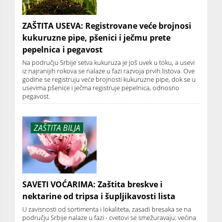
ZAŠTITA USEVA: Registrovane veće brojnosi
kukuruzne pipe, pšenici i ječmu prete
pepelnica i pegavost
Na području Srbije setva kukuruza je još uvek u toku, a usevi
iz najranijih rokova se nalaze u fazi razvoja prvih listova. Ove
godine se registruju veće brojnosti kukuruzne pipe, dok se u
usevima pšenice i ječma registruje pepelnica, odnosno
pegavost.
ZAŠTITA BILJA
SAVETI VOĆARIMA: Zaštita breskve i
nektarine od tripsa i šupljikavosti lista
U zavisnosti od sortimenta i lokaliteta, zasadi bresaka se na
području Srbije nalaze u fazi - cvetovi se smežuravaju: većina