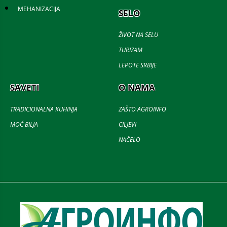
MEHANIZACIJA
SELO
ŽIVOT NA SELU
TURIZAM
LEPOTE SRBIJE
SAVETI
O NAMA
TRADICIONALNA KUHINJA
ZAŠTO AGROINFO
MOĆ BILJA
CILJEVI
NAČELO