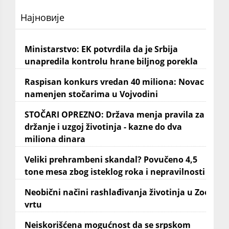
Најновије
Ministarstvo: EK potvrdila da je Srbija
unapredila kontrolu hrane biljnog porekla
Raspisan konkurs vredan 40 miliona: Novac
namenjen stočarima u Vojvodini
STOČARI OPREZNO: Država menja pravila za
držanje i uzgoj životinja - kazne do dva
miliona dinara
Veliki prehrambeni skandal? Povučeno 4,5
tone mesa zbog isteklog roka i nepravilnosti
Neobični načini rashlađivanja životinja u Zoo
vrtu
Neiskorišćena mogućnost da se srpskom