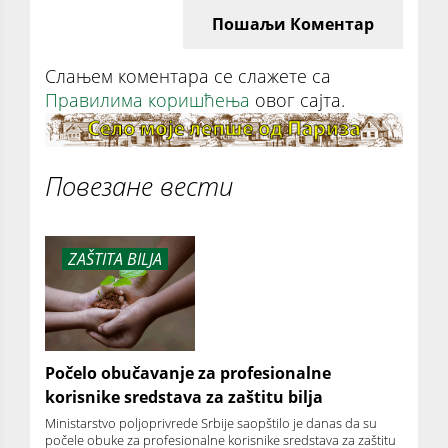
Пошаљи Коментар
Слањем коментара се слажете са
Правилима коришћења
овог сајта.
Повезане вести
ZAŠTITA BILJA
Počelo obučavanje za profesionalne
korisnike sredstava za zaštitu bilja
Ministarstvo poljoprivrede Srbije saopštilo je danas da su
počele obuke za profesionalne korisnike sredstava za zaštitu