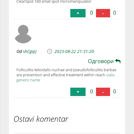
ClearSpot 160 small spot micromanipulator
0
0
+
-
Od
shCgqiJ
2023-08-22 21:31:20
Одговори
Folliculitis keloidalis nuchae and pseudofolliculitis barbae
are prevention and effective treatment within reach
cialis
generic name
0
0
+
-
Ostavi komentar