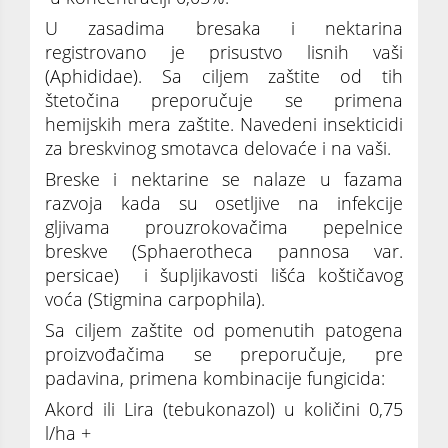
U zasadima bresaka i nektarina
registrovano je prisustvo lisnih vaši
(Aphididae). Sa ciljem zaštite od tih
štetočina preporučuje se primena
hemijskih mera zaštite. Navedeni insekticidi
za breskvinog smotavca delovaće i na vaši.
Breske i nektarine se nalaze u fazama
razvoja kada su osetljive na infekcije
gljivama prouzrokovačima pepelnice
breskve (Sphaerotheca pannosa var.
persicae) i šupljikavosti lišća koštičavog
voća (Stigmina carpophila).
Sa ciljem zaštite od pomenutih patogena
proizvođačima se preporučuje, pre
padavina, primena kombinacije fungicida:
Akord ili Lira (tebukonazol) u količini 0,75
l/ha +