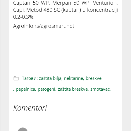
Captan 50 WP, Merpan 50 WP, Venturion,
Capi, Metod 480 SC (kaptan) u koncentraciji
0,2-0,3%.
Agroinfo.rs/agrosmart.net
PEPELNICA, SMOTAVAC, LISNE VAŠI:
Neophodna zaštita bresaka i nektarina od
patogena
Тагови:
zaštita bilja,
nektarine,
breskve
,
pepelnica,
patogeni,
zaštita breskve,
smotavac,
Komentari