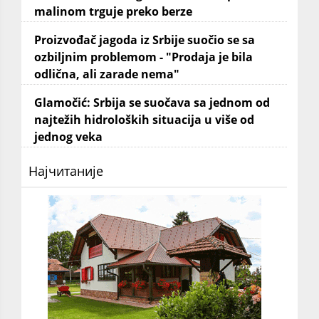
malinom trguje preko berze
Proizvođač jagoda iz Srbije suočio se sa
ozbiljnim problemom - "Prodaja je bila
odlična, ali zarade nema"
Glamočić: Srbija se suočava sa jednom od
najtežih hidroloških situacija u više od
jednog veka
Најчитаније