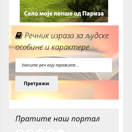
Речник израза за људске
особине и карактере
Претражи
Пратите наш портал