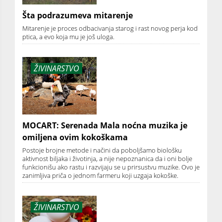
Šta podrazumeva mitarenje
Mitarenje je proces odbacivanja starog i rast novog perja kod
ptica, a evo koja mu je još uloga.
ŽIVINARSTVO
MOCART: Serenada Mala noćna muzika je
omiljena ovim kokoškama
Postoje brojne metode i načini da poboljšamo biološku
aktivnost biljaka i životinja, a nije nepoznanica da i oni bolje
funkcionišu ako rastu i razvijaju se u prirsustvu muzike. Ovo je
zanimljiva priča o jednom farmeru koji uzgaja kokoške.
ŽIVINARSTVO