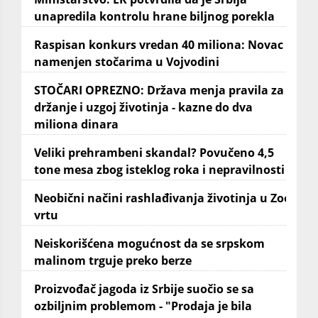
unapredila kontrolu hrane biljnog porekla
Raspisan konkurs vredan 40 miliona: Novac
namenjen stočarima u Vojvodini
STOČARI OPREZNO: Država menja pravila za
držanje i uzgoj životinja - kazne do dva
miliona dinara
Veliki prehrambeni skandal? Povučeno 4,5
tone mesa zbog isteklog roka i nepravilnosti
Neobični načini rashlađivanja životinja u Zoo
vrtu
Neiskorišćena mogućnost da se srpskom
malinom trguje preko berze
Proizvođač jagoda iz Srbije suočio se sa
ozbiljnim problemom - "Prodaja je bila