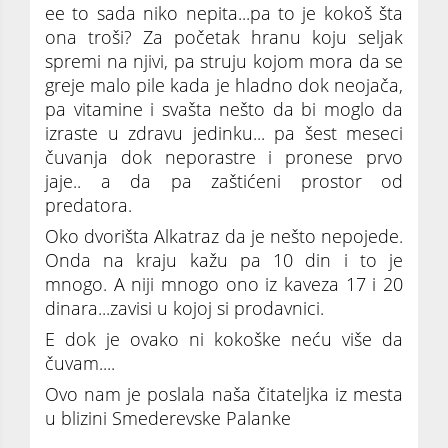
ee to sada niko nepita...pa to je kokoš šta
ona troši? Za početak hranu koju seljak
spremi na njivi, pa struju kojom mora da se
greje malo pile kada je hladno dok neojača,
pa vitamine i svašta nešto da bi moglo da
izraste u zdravu jedinku... pa šest meseci
čuvanja dok neporastre i pronese prvo
jaje.. a da pa zaštićeni prostor od
predatora.
Oko dvorišta Alkatraz da je nešto nepojede.
Onda na kraju kažu pa 10 din i to je
mnogo. A niji mnogo ono iz kaveza 17 i 20
dinara...zavisi u kojoj si prodavnici.
E dok je ovako ni kokoške neću više da
čuvam....
Ovo nam je poslala naša čitateljka iz mesta
u blizini Smederevske Palanke