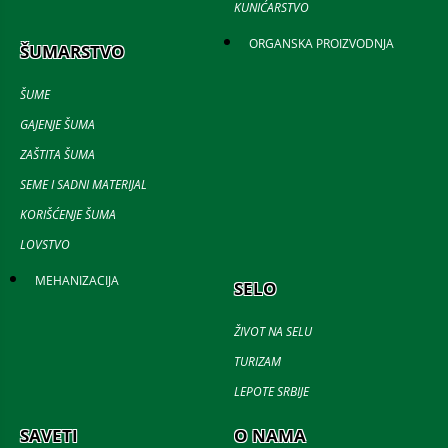
KUNIĆARSTVO
ORGANSKA PROIZVODNJA
ŠUMARSTVO
ŠUME
GAJENJE ŠUMA
ZAŠTITA ŠUMA
SEME I SADNI MATERIJAL
KORIŠĆENJE ŠUMA
LOVSTVO
MEHANIZACIJA
SELO
ŽIVOT NA SELU
TURIZAM
LEPOTE SRBIJE
SAVETI
O NAMA