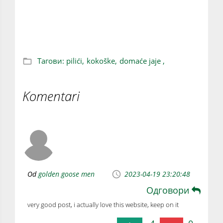
Koliko muke i rada treba za jedno domaće
jaje
Тагови:
pilići,
kokoške,
domaće jaje ,
Komentari
Od
golden goose men
2023-04-19 23:20:48
Одговори
very good post, i actually love this website, keep on it