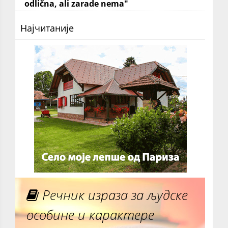
odlična, ali zarade nema"
Најчитаније
Речник израза за људске
особине и карактере