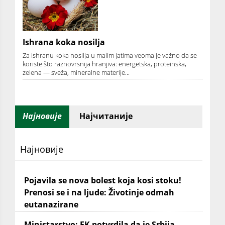
Ishrana koka nosilja
Za ishranu koka nosilja u malim jatima veoma je važno da se
koriste što raznovrsnija hranjiva: energetska, proteinska,
zelena — sveža, mineralne materije...
Најновије
Најчитаније
Најновије
Pojavila se nova bolest koja kosi stoku!
Prenosi se i na ljude: Životinje odmah
eutanazirane
Ministarstvo: EK potvrdila da je Srbija