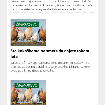
farmeri ne znaju kakve im propise država priprema. U slučaju
da i naša zemlja usvoji EU praksu, živinari će morati da pređu
na druge sisteme ili će pak stavljati katance na farme.
ŽIVINARSTVO
Šta kokoškama ne smete da dajete tokom
leta
Talasi vrućine, vlaga, zamena perja (mitarenje), sastavni su
deo leta za većinu peradi. Stoga je pravilna ishrana, tokom
ovog godišnjeg doba jako važna.
ŽIVINARSTVO