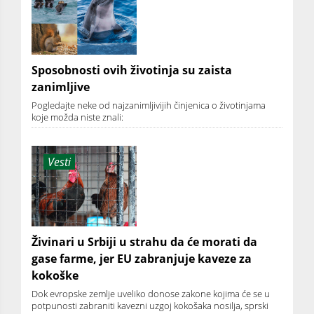
Sposobnosti ovih životinja su zaista
zanimljive
Pogledajte neke od najzanimljivijih činjenica o životinjama
koje možda niste znali:
Vesti
Živinari u Srbiji u strahu da će morati da
gase farme, jer EU zabranjuje kaveze za
kokoške
Dok evropske zemlje uveliko donose zakone kojima će se u
potpunosti zabraniti kavezni uzgoj kokošaka nosilja, sprski