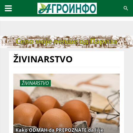
ŽIVINARSTVO
ŽIVINARSTVO
Kako ODMAH da PREPOZNATE da li je