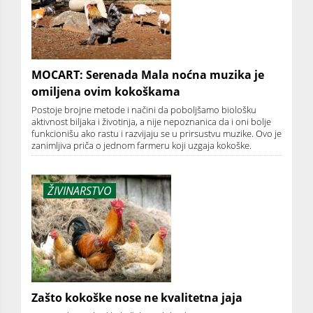
MOCART: Serenada Mala noćna muzika je
omiljena ovim kokoškama
Postoje brojne metode i načini da poboljšamo biološku
aktivnost biljaka i životinja, a nije nepoznanica da i oni bolje
funkcionišu ako rastu i razvijaju se u prirsustvu muzike. Ovo je
zanimljiva priča o jednom farmeru koji uzgaja kokoške.
ŽIVINARSTVO
Zašto kokoške nose ne kvalitetna jaja