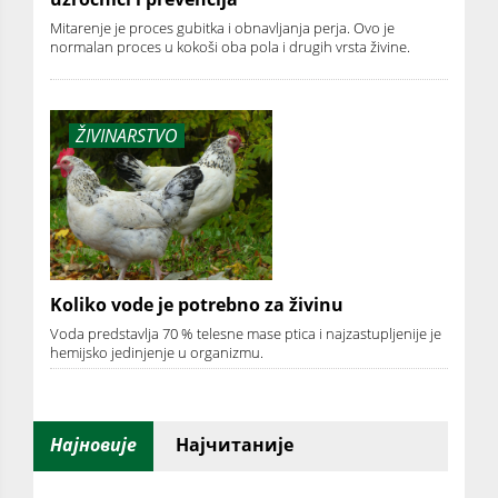
Mitarenje je proces gubitka i obnavljanja perja. Ovo je
normalan proces u kokoši oba pola i drugih vrsta živine.
ŽIVINARSTVO
Koliko vode je potrebno za živinu
Voda predstavlja 70 % telesne mase ptica i najzastupljenije je
hemijsko jedinjenje u organizmu.
Најновије
Најчитаније