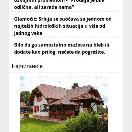
ozbiljnim problemom - "Prodaja je bila
odlična, ali zarade nema"
Glamočić: Srbija se suočava sa jednom od
najtežih hidroloških situacija u više od
jednog veka
Bilo da ga samostalno mažete na hleb ili
dodate kao prilog, nećete da pogrešite.
Најчитаније