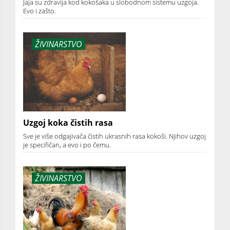
Jaja su zdravija kod kokošaka u slobodnom sistemu uzgoja.
Evo i zašto.
ŽIVINARSTVO
Uzgoj koka čistih rasa
Sve je više odgajivača čistih ukrasnih rasa kokoši. Njihov uzgoj
je specifičan, a evo i po čemu.
ŽIVINARSTVO