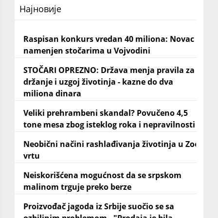
Најновије
Raspisan konkurs vredan 40 miliona: Novac
namenjen stočarima u Vojvodini
STOČARI OPREZNO: Država menja pravila za
držanje i uzgoj životinja - kazne do dva
miliona dinara
Veliki prehrambeni skandal? Povučeno 4,5
tone mesa zbog isteklog roka i nepravilnosti
Neobični načini rashlađivanja životinja u Zoo
vrtu
Neiskorišćena mogućnost da se srpskom
malinom trguje preko berze
Proizvođač jagoda iz Srbije suočio se sa