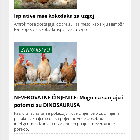
Isplative rase kokošaka za uzgoj
Amrok nose dosta jaja, dobre su i za meso, kao i Nju Hempšir.
Evo koje su još kokoške isplative za uzgoj.
ŽIVINARSTVO
NEVEROVATNE ČINJENICE: Mogu da sanjaju i
potomci su DINOSAURUSA
Različita istraživanja pokazuju nove činjenice o životinjama,
pa tako saznajemo da su pojedine vrste posebno
inteligentne, da imaju razvijenu empatiju ili neverovatno
poreklo.