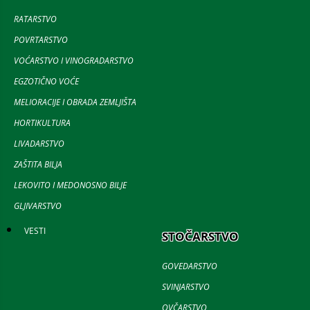
RATARSTVO
POVRTARSTVO
VOĆARSTVO I VINOGRADARSTVO
EGZOTIČNO VOĆE
MELIORACIJE I OBRADA ZEMLJIŠTA
HORTIKULTURA
LIVADARSTVO
ZAŠTITA BILJA
LEKOVITO I MEDONOSNO BILJE
GLJIVARSTVO
VESTI
STOČARSTVO
GOVEDARSTVO
SVINJARSTVO
OVČARSTVO