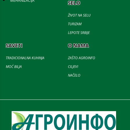
MEHANIZACIJA
SELO
ŽIVOT NA SELU
TURIZAM
LEPOTE SRBIJE
SAVETI
O NAMA
TRADICIONALNA KUHINJA
ZAŠTO AGROINFO
MOĆ BILJA
CILJEVI
NAČELO