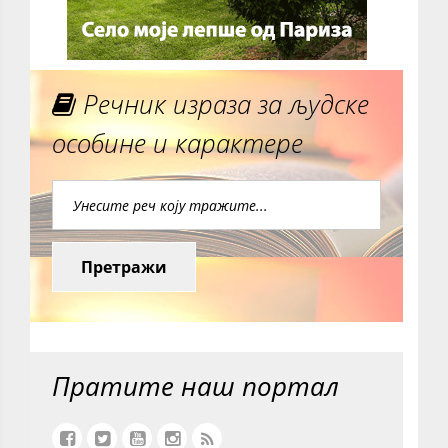
Речник израза за људске
особине и карактере
Претражи
Пратите наш портал