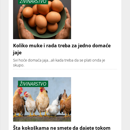
ŽIVINARSTVO
Koliko muke i rada treba za jedno domaće
jaje
Svi hoće domaća jaja...ali kada treba da se plati onda je
skupo.
ŽIVINARSTVO
Šta kokoškama ne smete da dajete tokom