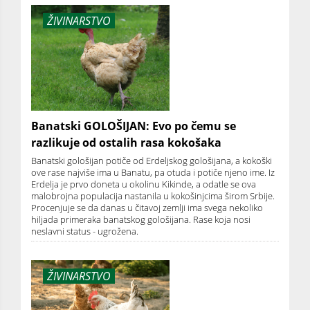
ŽIVINARSTVO
Banatski GOLOŠIJAN: Evo po čemu se
razlikuje od ostalih rasa kokošaka
Banatski gološijan potiče od Erdeljskog gološijana, a kokoški
ove rase najviše ima u Banatu, pa otuda i potiče njeno ime. Iz
Erdelja je prvo doneta u okolinu Kikinde, a odatle se ova
malobrojna populacija nastanila u kokošinjcima širom Srbije.
Procenjuje se da danas u čitavoj zemlji ima svega nekoliko
hiljada primeraka banatskog gološijana. Rase koja nosi
neslavni status - ugrožena.
ŽIVINARSTVO