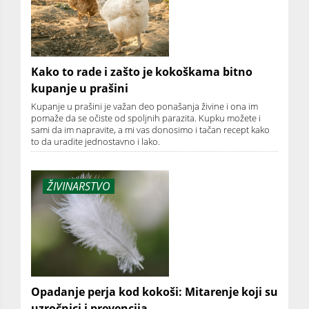
Kako to rade i zašto je kokoškama bitno
kupanje u prašini
Kupanje u prašini je važan deo ponašanja živine i ona im
pomaže da se očiste od spoljnih parazita. Kupku možete i
sami da im napravite, a mi vas donosimo i tačan recept kako
to da uradite jednostavno i lako.
ŽIVINARSTVO
Opadanje perja kod kokoši: Mitarenje koji su
uzročnici i prevencija