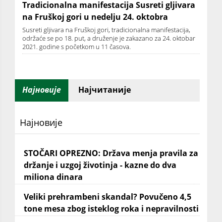
Tradicionalna manifestacija Susreti gljivara
na Fruškoj gori u nedelju 24. oktobra
Susreti gljivara na Fruškoj gori, tradicionalna manifestacija,
održaće se po 18. put, a druženje je zakazano za 24. oktobar
2021. godine s početkom u 11 časova.
Најновије
Најчитаније
Најновије
STOČARI OPREZNO: Država menja pravila za
držanje i uzgoj životinja - kazne do dva
miliona dinara
Veliki prehrambeni skandal? Povučeno 4,5
tone mesa zbog isteklog roka i nepravilnosti