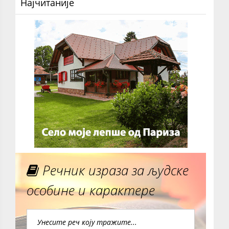
Најчитаније
Речник израза за људске
особине и карактере