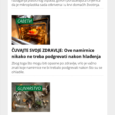
razlaganja plastičnog otpada, govori poražavajuća činjenica
da je mikroplastika sada otkrivena i u krvi domaćih životinja.
САВЕТИ
ČUVAJTE SVOJE ZDRAVLJE: Ove namirnice
nikako ne treba podgrevati nakon hlađenja
Zbog toga što mogu biti opasne po zdravlje, vrlo je važno
znati koje namirnice ne bi trebalo podgrevati nakon što su se
ohladile.
GLJIVARSTVO