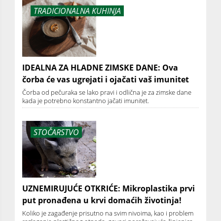
TRADICIONALNA KUHINJA
IDEALNA ZA HLADNE ZIMSKE DANE: Ova
čorba će vas ugrejati i ojačati vaš imunitet
Čorba od pečuraka se lako pravi i odlična je za zimske dane
kada je potrebno konstantno jačati imunitet.
STOČARSTVO
UZNEMIRUJUĆE OTKRIĆE: Mikroplastika prvi
put pronađena u krvi domaćih životinja!
Koliko je zagađenje prisutno na svim nivoima, kao i problem