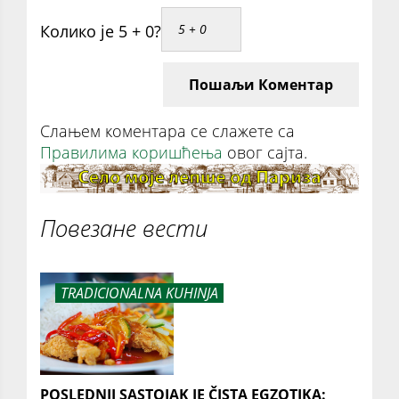
Колико је 5 + 0?
Пошаљи Коментар
Слањем коментара се слажете са
Правилима коришћења
овог сајта.
Повезане вести
TRADICIONALNA KUHINJA
POSLEDNJI SASTOJAK JE ČISTA EGZOTIKA: