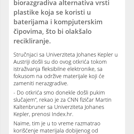
biorazgradiva alternativa vrsti
plastike koja se koristi u
baterijama i kompjuterskim
čipovima, što bi olakšalo
recikliranje.
Stručnjaci sa Univerziteta Johanes Kepler u
Austriji došli su do ovog otkrića tokom
istraživanja fleksibilne elektronike, sa
fokusom na održive materijale koji će
zameniti nerazgradive.
- Do otkrića smo donekle došli pukim
slučajem“, rekao je za CNN fizičar Martin
Kaltenbruner sa Univerziteta Johanes
Kepler, prenosi Index.hr.
Naime, tim je u to vreme razmatrao
korišćenje materijala dobijenog od