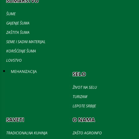
ŠUMARSTVO
ŠUME
GAJENJE ŠUMA
ZAŠTITA ŠUMA
SEME I SADNI MATERIJAL
KORIŠĆENJE ŠUMA
LOVSTVO
MEHANIZACIJA
SELO
ŽIVOT NA SELU
TURIZAM
LEPOTE SRBIJE
SAVETI
O NAMA
TRADICIONALNA KUHINJA
ZAŠTO AGROINFO