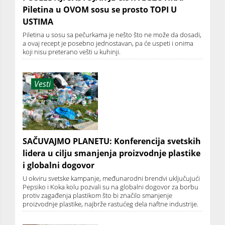
Piletina u OVOM sosu se prosto TOPI U
USTIMA
Piletina u sosu sa pečurkama je nešto što ne može da dosadi,
a ovaj recept je posebno jednostavan, pa će uspeti i onima
koji nisu preterano vešti u kuhinji.
Vesti
SAČUVAJMO PLANETU: Konferencija svetskih
lidera u cilju smanjenja proizvodnje plastike
i globalni dogovor
U okviru svetske kampanje, međunarodni brendvi uključujući
Pepsiko i Koka kolu pozvali su na globalni dogovor za borbu
protiv zagađenja plastikom što bi značilo smanjenje
proizvodnje plastike, najbrže rastućeg dela naftne industrije.