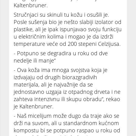
Kaltenbruner.
Stručnjaci su skinuli tu kožu i osušili je.
Posle sušenja bio je nešto slabiji izolator od
plastike, ali je ipak ispunjavao svoju funkciju
u električnim kolima i mogao je da izdrži
temperature veće od 200 stepeni Celzijusa.
- Potpuno se degradira u roku od dve
nedelje ili manje“
- Ova koža ima mnoga svojstva koja je
izdvajaju od drugih biorazgradivih
materijala, ali je najvažnije da se
jednostavno uzgaja iz otpadnog drveta i ne
zahteva intenzivnu ili skupu obradu“, rekao
je Kaltenbruner.
- Naš micelijum može dugo da traje ako se
drži na suvom, ali u standardnom kućnom
kompostu bi se potpuno raspao u roku od