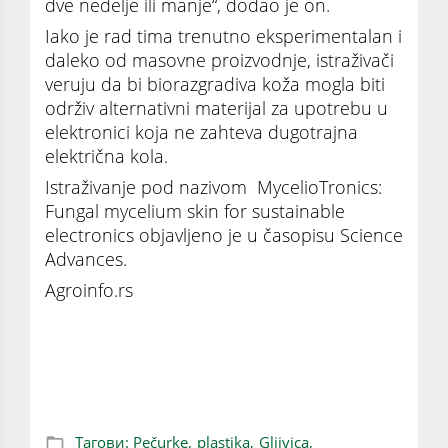
dve nedelje ili manje“, dodao je on.
Iako je rad tima trenutno eksperimentalan i
daleko od masovne proizvodnje, istraživači
veruju da bi biorazgradiva koža mogla biti
održiv alternativni materijal za upotrebu u
elektronici koja ne zahteva dugotrajna
električna kola.
Istraživanje pod nazivom MycelioTronics:
Fungal mycelium skin for sustainable
electronics objavljeno je u časopisu Science
Advances.
Agroinfo.rs
Biorazgradivi materijal umesto plastike:
Naučnici napravili čip od pečuraka
Тагови:
Pečurke,
plastika,
Gljivica,