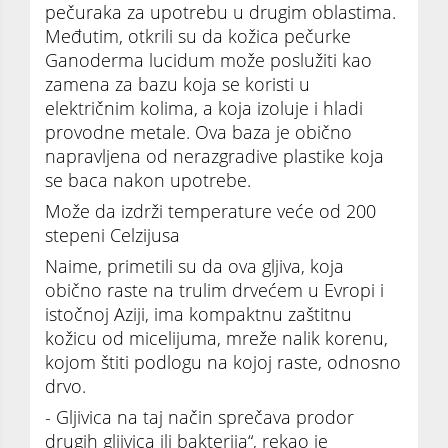
pečuraka za upotrebu u drugim oblastima.
Međutim, otkrili su da kožica pečurke
Ganoderma lucidum može poslužiti kao
zamena za bazu koja se koristi u
električnim kolima, a koja izoluje i hladi
provodne metale. Ova baza je obično
napravljena od nerazgradive plastike koja
se baca nakon upotrebe.
Može da izdrži temperature veće od 200
stepeni Celzijusa
Naime, primetili su da ova gljiva, koja
obično raste na trulim drvećem u Evropi i
istočnoj Aziji, ima kompaktnu zaštitnu
kožicu od micelijuma, mreže nalik korenu,
kojom štiti podlogu na kojoj raste, odnosno
drvo.
- Gljivica na taj način sprečava prodor
drugih gljivica ili bakterija“, rekao je