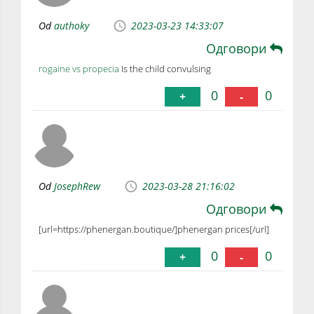
Od
authoky
2023-03-23 14:33:07
Одговори
rogaine vs propecia
Is the child convulsing
0
0
+
-
Od
JosephRew
2023-03-28 21:16:02
Одговори
[url=https://phenergan.boutique/]phenergan prices[/url]
0
0
+
-