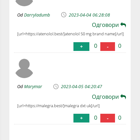
Od
Darryladumb
2023-04-04 06:28:08
Одговори
[url=https://atenolol.best/]atenolol 50 mg brand name[/url]
0
0
+
-
Od
Marymar
2023-04-05 04:20:47
Одговори
[url=https://malegra.best/]malegra dxt uk[/url]
0
0
+
-