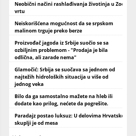
Neobični načini rashlađivanja životinja u Zoo
vrtu
Neiskorišćena mogućnost da se srpskom
malinom trguje preko berze
Proizvođač jagoda iz Srbije suočio se sa
ozbiljnim problemom - "Prodaja je bila
odlična, ali zarade nema"
Glamočić: Srbija se suočava sa jednom od
najtežih hidroloških situacija u više od
jednog veka
Bilo da ga samostalno mažete na hleb ili
dodate kao prilog, nećete da pogrešite.
Paradajz postao luksuz: U delovima Hrvatske
skuplji je od mesa