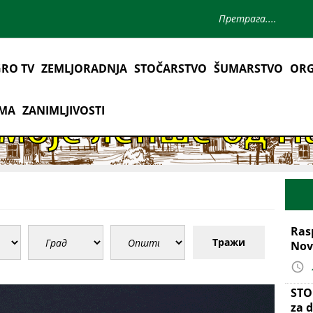
RO TV
ZEMLJORADNJA
STOČARSTVO
ŠUMARSTVO
ORG
AMA
ZANIMLJIVOSTI
Ras
Тражи
Nov
STO
za d