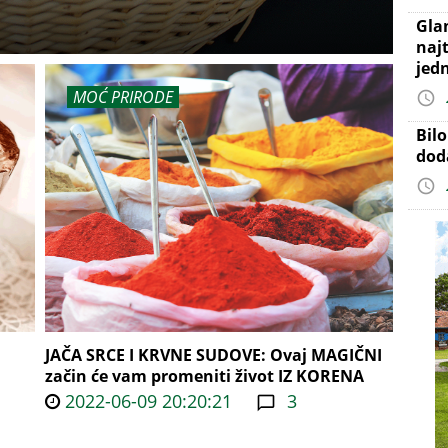
Gla
najt
jed
MOĆ PRIRODE
Bil
dod
JAČA SRCE I KRVNE SUDOVE: Ovaj MAGIČNI
začin će vam promeniti život IZ KORENA
2022-06-09 20:20:21
3