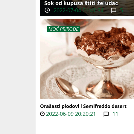
Sok od kupusa štiti želudac
2022-07-04 01:41:34
5
MOĆ PRIRODE
Orašasti plodovi i Semifreddo desert
2022-06-09 20:20:21
11