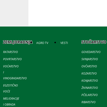
ZEMLJORADNJA
STOČARSTVO
AGRO TV
VESTI
RATARSTVO
GOVEDARSTVO
POVRTARSTVO
SVINJARSTVO
VOĆARSTVO
OVČARSTVO
I
KOZARSTVO
VINOGRADARSTVO
KONJARSTVO
EGZOTIČNO
ŽIVINARSTVO
VOĆE
PČELARSTVO
MELIORACIJE
RIBARSTVO
I OBRADA