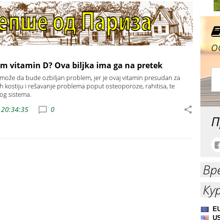
о
m vitamin D? Ova biljka ima ga na pretek
D može da bude ozbiljan problem, jer je ovaj vitamin presudan za
h kostiju i rešavanje problema poput osteoporoze, rahitisa, te
og sistema.
 20:34:35
0
П
Вр
Ку