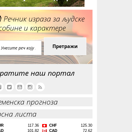
Речник израза за људске
собине и карактере
Претражи
ратите наш портал
еменска прогноза
рсна листа