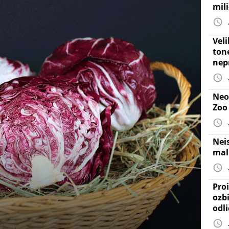
mil
Vel
ton
nep
Neo
Zoo
Nei
mal
Proi
ozb
odl