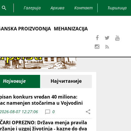
Галерија
Архива
Контакт
Ћирилица
ANSKA PROIZVODNJA
MEHANIZACIJA
Најновије
Најчитаније
pisan konkurs vredan 40 miliona:
ac namenjen stočarima u Vojvodini
2026-08-07 12:27:06
0
ČARI OPREZNO: Država menja pravila
ržanje i uzgoj životinja - kazne do dva