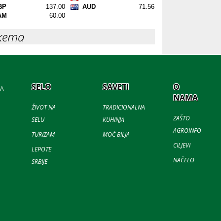
кета
SELO
SAVETI
O
JA
NAMA
ŽIVOT NA
TRADICIONALNA
ZAŠTO
SELU
KUHINJA
AGROINFO
TURIZAM
MOĆ BILJA
CILJEVI
LEPOTE
NAČELO
SRBIJE