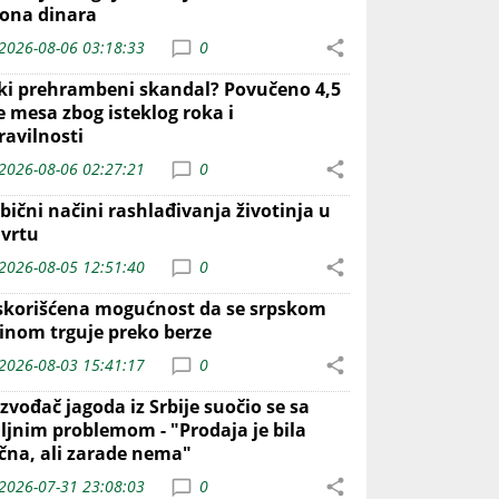
iona dinara
2026-08-06 03:18:33
0
iki prehrambeni skandal? Povučeno 4,5
e mesa zbog isteklog roka i
ravilnosti
2026-08-06 02:27:21
0
bični načini rashlađivanja životinja u
 vrtu
2026-08-05 12:51:40
0
skorišćena mogućnost da se srpskom
inom trguje preko berze
2026-08-03 15:41:17
0
zvođač jagoda iz Srbije suočio se sa
iljnim problemom - "Prodaja je bila
ična, ali zarade nema"
2026-07-31 23:08:03
0