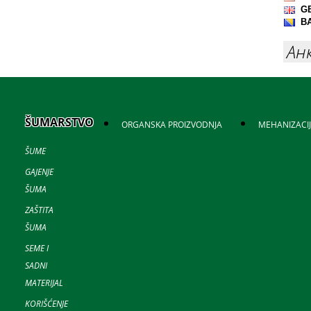
Ан
ŠUMARSTVO
ORGANSKA PROIZVODNJA
MEHANIZACI
ŠUME
GAJENJE
ŠUMA
ZAŠTITA
ŠUMA
SEME I
SADNI
MATERIJAL
KORIŠĆENJE