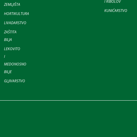
I RIBOLOV
ZEMLJIŠTA
KUNIĆARSTVO
HORTIKULTURA
LIVADARSTVO
ZAŠTITA
BILJA
LEKOVITO
I
MEDONOSNO
BILJE
GLJIVARSTVO