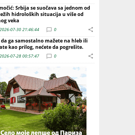
močić: Srbija se suočava sa jednom od
ežih hidroloških situacija u više od
nog veka
2026-07-30 21:46:44
0
o da ga samostalno mažete na hleb ili
ate kao prilog, nećete da pogrešite.
2026-07-28 00:57:47
0