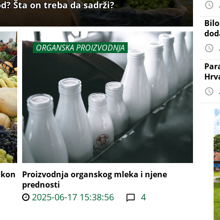
d? Šta on treba da sadrži?
Bil
dod
ORGANSKA PROIZVODNJA
Par
Hrv
akon
Proizvodnja organskog mleka i njene
prednosti
2025-06-17 15:38:56
4