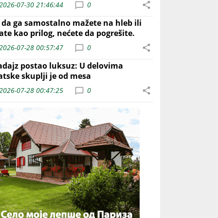
2026-07-30 21:46:44
0
o da ga samostalno mažete na hleb ili
ate kao prilog, nećete da pogrešite.
2026-07-28 00:57:47
0
adajz postao luksuz: U delovima
atske skuplji je od mesa
2026-07-28 00:47:25
0