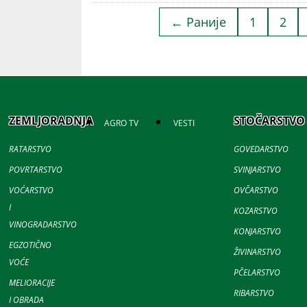
← Раније
1
2
ZEMLJORADNJA
STOČARSTVO
AGRO TV
VESTI
RATARSTVO
GOVEDARSTVO
POVRTARSTVO
SVINJARSTVO
VOĆARSTVO
OVČARSTVO
I
KOZARSTVO
VINOGRADARSTVO
KONJARSTVO
EGZOTIČNO
ŽIVINARSTVO
VOĆE
PČELARSTVO
MELIORACIJE
RIBARSTVO
I OBRADA