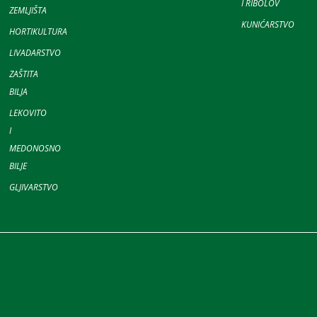
I RIBOLOV
ZEMLJIŠTA
KUNIĆARSTVO
HORTIKULTURA
LIVADARSTVO
ZAŠTITA
BILJA
LEKOVITO
I
MEDONOSNO
BILJE
GLJIVARSTVO