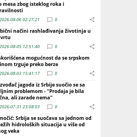
e mesa zbog isteklog roka i
ravilnosti
2026-08-06 02:27:21
0
bični načini rashlađivanja životinja u
 vrtu
2026-08-05 12:51:40
0
skorišćena mogućnost da se srpskom
inom trguje preko berze
2026-08-03 15:41:17
0
zvođač jagoda iz Srbije suočio se sa
iljnim problemom - "Prodaja je bila
ična, ali zarade nema"
2026-07-31 23:08:03
0
močić: Srbija se suočava sa jednom od
ežih hidroloških situacija u više od
nog veka