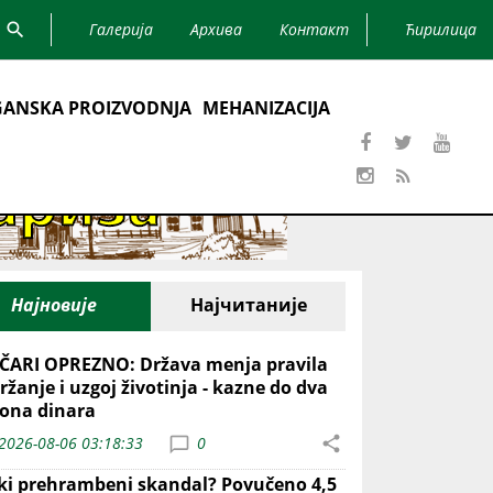
Галерија
Архива
Контакт
Ћирилица
ANSKA PROIZVODNJA
MEHANIZACIJA
Најновије
Најчитаније
ČARI OPREZNO: Država menja pravila
ržanje i uzgoj životinja - kazne do dva
iona dinara
2026-08-06 03:18:33
0
iki prehrambeni skandal? Povučeno 4,5