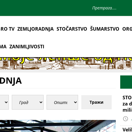
RO TV
ZEMLJORADNJA
STOČARSTVO
ŠUMARSTVO
ORG
AMA
ZANIMLJIVOSTI
DNJA
STO
Тражи
za d
mil
Vel