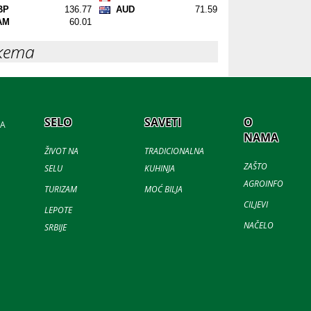
кета
SELO
SAVETI
O
JA
NAMA
ŽIVOT NA
TRADICIONALNA
ZAŠTO
SELU
KUHINJA
AGROINFO
TURIZAM
MOĆ BILJA
CILJEVI
LEPOTE
NAČELO
SRBIJE