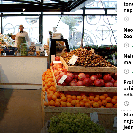
ton
nep
Neo
Zoo
Nei
mal
Proi
ozb
odl
Gla
najt
jed