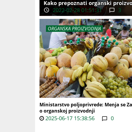
Kako prepoznati organski proizvo
2022-02-28 01:51:31
3
ORGANSKA PROIZVODNJA
Ministarstvo poljoprivrede: Menja se Z
o organskoj proizvodnji
2025-06-17 15:38:56
0