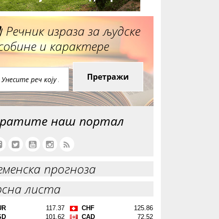
Речник израза за људске
собине и карактере
Претражи
ратите наш портал
еменска прогноза
рсна листа