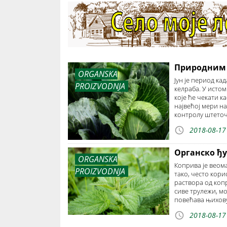
Природним 
ORGANSKA
Јун је период ка
PROIZVODNJA
келраба. У исто
које ће чекати к
највећој мери н
контролу штето
2018-08-17
Органско ђ
ORGANSKA
Коприва је веом
PROIZVODNJA
тако, често кори
раствора од коп
сиве трулежи, м
повећава њихову
2018-08-17