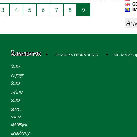
3
4
5
6
7
8
9
Ан
ŠUMARSTVO
ORGANSKA PROIZVODNJA
MEHANIZACI
ŠUME
GAJENJE
ŠUMA
ZAŠTITA
ŠUMA
SEME I
SADNI
MATERIJAL
KORIŠĆENJE