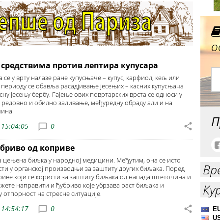
о
средствима против лептира купусара
да се у врту налазе ране купусњаче – купус, карфиол, кељ или
м периоду се обавља расадјивање јесењих – касних купусњача
асну јесењу бербу. Гајење ових повртарских врста се односи у
а редовно и обилно заливање, међуредну обраду али и на
чина.
П
 15:04:05
0
убриво од коприве
а цењена биљка у народној медицини. Међутим, она се исто
Вр
сти у органској производњи за заштиту других биљака. Поред
риве који се користи за заштиту биљака од напада штеточина и
ожете направити и ђубриво које убрзава раст биљака и
Ку
 отпорност на стресне ситуације.
 14:54:17
0