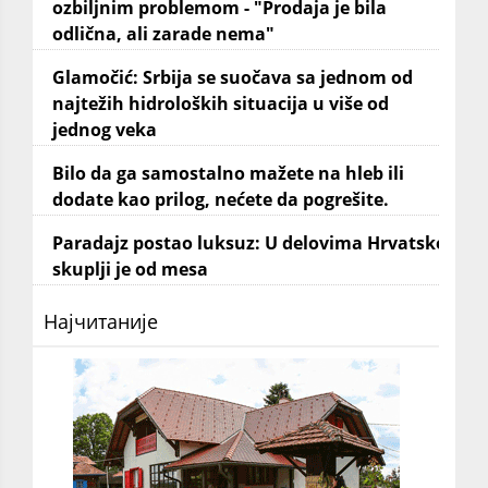
ozbiljnim problemom - "Prodaja je bila
odlična, ali zarade nema"
Glamočić: Srbija se suočava sa jednom od
najtežih hidroloških situacija u više od
jednog veka
Bilo da ga samostalno mažete na hleb ili
dodate kao prilog, nećete da pogrešite.
Paradajz postao luksuz: U delovima Hrvatske
skuplji je od mesa
Најчитаније