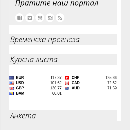
Пратите наш портал
Временска прогноза
Курсна листа
Анкета