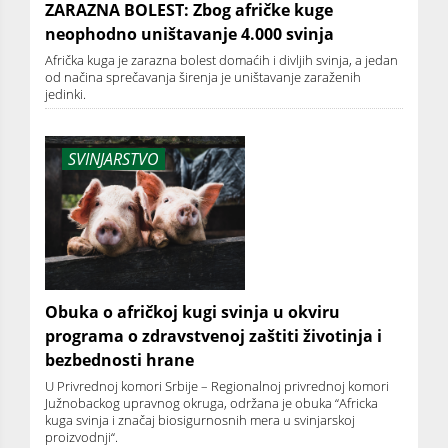
ZARAZNA BOLEST: Zbog afričke kuge
neophodno uništavanje 4.000 svinja
Afrička kuga je zarazna bolest domaćih i divljih svinja, a jedan
od načina sprečavanja širenja je uništavanje zaraženih
jedinki.
SVINJARSTVO
Obuka o afričkoj kugi svinja u okviru
programa o zdravstvenoj zaštiti životinja i
bezbednosti hrane
U Privrednoj komori Srbije – Regionalnoj privrednoj komori
Južnobackog upravnog okruga, održana je obuka “Africka
kuga svinja i značaj biosigurnosnih mera u svinjarskoj
proizvodnji“.