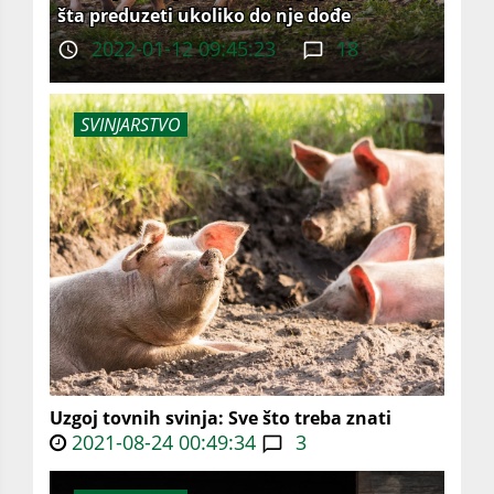
šta preduzeti ukoliko do nje dođe
2022-01-12 09:45:23
18
SVINJARSTVO
Uzgoj tovnih svinja: Sve što treba znati
2021-08-24 00:49:34
3