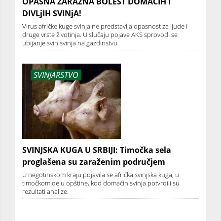
OPASNA ZARAZNA BOLEST DOMAĆIH I
DIVLjIH SVINjA!
Virus afričke kuge svinja ne predstavlja opasnost za ljude i
druge vrste životinja. U slučaju pojave AKS sprovodi se
ubijanje svih svinja na gazdinstvu.
SVINJARSTVO
SVINJSKA KUGA U SRBIJI: Timočka sela
proglašena su zaraženim područjem
U negotinskom kraju pojavila se afrička svinjska kuga, u
timočkom delu opštine, kod domaćih svinja potvrdili su
rezultati analize.