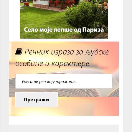
Речник израза за људске
особине и карактере
Претражи