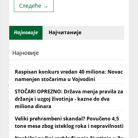
Следеће →
Најновије
Најчитаније
Најновије
Raspisan konkurs vredan 40 miliona: Novac
namenjen stočarima u Vojvodini
STOČARI OPREZNO: Država menja pravila za
držanje i uzgoj životinja - kazne do dva
miliona dinara
Veliki prehrambeni skandal? Povučeno 4,5
tone mesa zbog isteklog roka i nepravilnosti