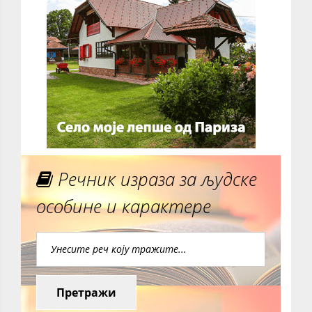
Речник израза за људске
особине и карактере
Претражи