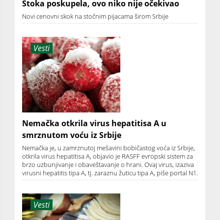
Stoka poskupela, ovo niko nije očekivao
Novi cenovni skok na stočnim pijacama širom Srbije
Vesti
Nemačka otkrila virus hepatitisa A u
smrznutom voću iz Srbije
Nemačka je, u zamrznutoj mešavini bobičastog voća iz Srbije,
otkrila virus hepatitisa A, objavio je RASFF evropski sistem za
brzo uzbunjivanje i obaveštavanje o hrani. Ovaj virus, izaziva
virusni hepatitis tipa A, tj. zaraznu žuticu tipa A, piše portal N1.
Vesti