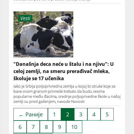
Vesti
"Današnja deca neće u štalu i na njivu": U
celoj zemlji, na smeru prerađivač mleka,
školuje se 17 učenika
Iako je Srbija poljoprivredna zemlja u kojoj bi struke koje se
bave ovom granom privrede trebalo da budu veoma
popularne među đacima, srednje poljoprivedne škole u našoj
zemlji su pred gašenjem, navode Novosti.
← Раније
1
2
3
4
5
6
7
8
9
10