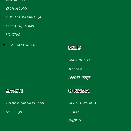
ZAŠTITA ŠUMA
SEME I SADNI MATERIJAL
KORIŠĆENJE ŠUMA
LOVSTVO
MEHANIZACIJA
SELO
ŽIVOT NA SELU
TURIZAM
LEPOTE SRBIJE
SAVETI
O NAMA
TRADICIONALNA KUHINJA
ZAŠTO AGROINFO
MOĆ BILJA
CILJEVI
NAČELO