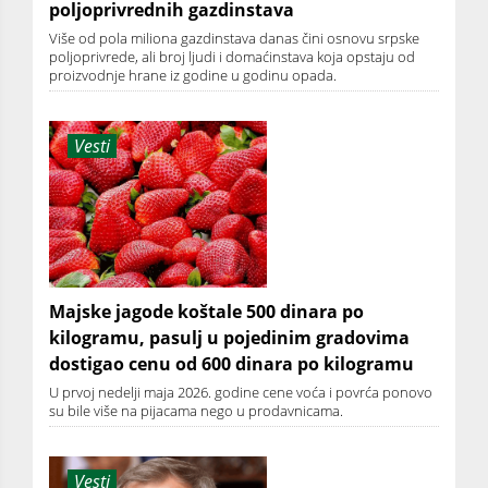
poljoprivrednih gazdinstava
Više od pola miliona gazdinstava danas čini osnovu srpske
poljoprivrede, ali broj ljudi i domaćinstava koja opstaju od
proizvodnje hrane iz godine u godinu opada.
Vesti
Majske jagode koštale 500 dinara po
kilogramu, pasulj u pojedinim gradovima
dostigao cenu od 600 dinara po kilogramu
U prvoj nedelji maja 2026. godine cene voća i povrća ponovo
su bile više na pijacama nego u prodavnicama.
Vesti