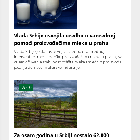
Vlada Srbije usvojila uredbu u vanrednoj
pomoći proizvođačima mleka u prahu
Vlada Srbije je danas usvojila Uredba o vanrednoj
interventnoj meri podrške proizvođačima mleka u prahu, sa
ciljem očuvanja stabilnosti tržišta mleka i mlečnih proizvoda i
jačanja domaće mlekarske industrije.
Vesti
Za osam godina u Srbiji nestalo 62.000