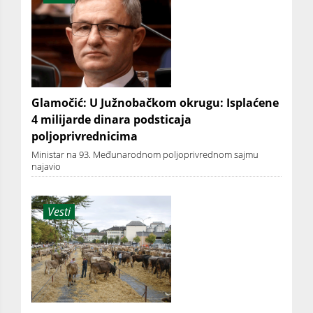
Glamočić: U Južnobačkom okrugu: Isplaćene
4 milijarde dinara podsticaja
poljoprivrednicima
Ministar na 93. Međunarodnom poljoprivrednom sajmu
najavio
Vesti