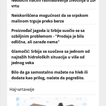
Neobični načini rashlađivanja životinja u Zoo
vrtu
Neiskorišćena mogućnost da se srpskom
malinom trguje preko berze
Proizvođač jagoda iz Srbije suočio se sa
ozbiljnim problemom - "Prodaja je bila
odlična, ali zarade nema"
Glamočić: Srbija se suočava sa jednom od
najtežih hidroloških situacija u više od
jednog veka
Bilo da ga samostalno mažete na hleb ili
dodate kao prilog, nećete da pogrešite.
Најчитаније