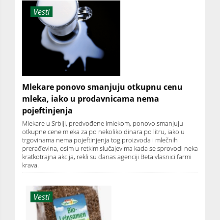
Vesti
Mlekare ponovo smanjuju otkupnu cenu
mleka, iako u prodavnicama nema
pojeftinjenja
Mlekare u Srbiji, predvođene Imlekom, ponovo smanjuju
otkupne cene mleka za po nekoliko dinara po litru, iako u
trgovinama nema pojeftinjenja tog proizvoda i mlečnih
prerađevina, osim u retkim slučajevima kada se sprovodi neka
kratkotrajna akcija, rekli su danas agenciji Beta vlasnici farmi
krava.
Vesti