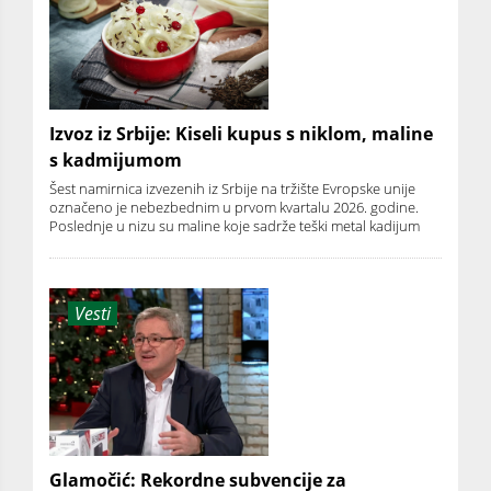
Izvoz iz Srbije: Kiseli kupus s niklom, maline
s kadmijumom
Šest namirnica izvezenih iz Srbije na tržište Evropske unije
označeno je nebezbednim u prvom kvartalu 2026. godine.
Poslednje u nizu su maline koje sadrže teški metal kadijum
Vesti
Glamočić: Rekordne subvencije za