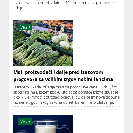
uzbunjivanje o hrani izdato je 10 upozorenja za proizvode iz
Srbije
Vesti
Mali proizvođači i dalje pred izazovom
pregovora sa velikim trgovinskim lancima
U trenutku kada inflacija preti da potopi sve cene u Srbiji, što
zbog rata na Bliskom istoku, što zbog domaće krizne situacije
oko NIS-a, mnogi potrošači očekivali su da će im nove dopune
i izmene trgovinskog zakona doneti barem malo olakšanja.
Vesti