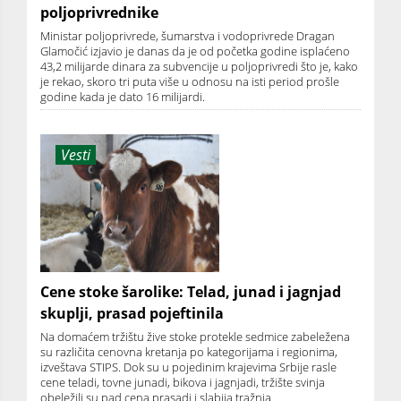
poljoprivrednike
Ministar poljoprivrede, šumarstva i vodoprivrede Dragan
Glamočić izjavio je danas da je od početka godine isplaćeno
43,2 milijarde dinara za subvencije u poljoprivredi što je, kako
je rekao, skoro tri puta više u odnosu na isti period prošle
godine kada je dato 16 milijardi.
Vesti
Cene stoke šarolike: Telad, junad i jagnjad
skuplji, prasad pojeftinila
Na domaćem tržištu žive stoke protekle sedmice zabeležena
su različita cenovna kretanja po kategorijama i regionima,
izveštava STIPS. Dok su u pojedinim krajevima Srbije rasle
cene teladi, tovne junadi, bikova i jagnjadi, tržište svinja
obeležili su pad cena prasadi i slabija tražnja