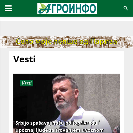
Vesti
Vesti
Srbijo spašavaj našu poljoprivredu i
upoznaj ljude sa trovanjem uvoznom