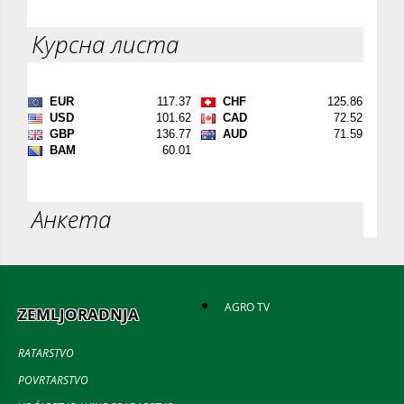
Курсна листа
Анкета
AGRO TV
ZEMLJORADNJA
RATARSTVO
POVRTARSTVO