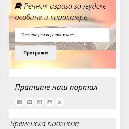
Речник израза за људске
особине и карактере
Претражи
Пратите наш портал
Временска прогноза