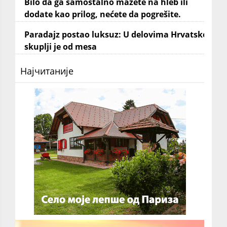
Bilo da ga samostalno mažete na hleb ili
dodate kao prilog, nećete da pogrešite.
Paradajz postao luksuz: U delovima Hrvatske
skuplji je od mesa
Најчитаније