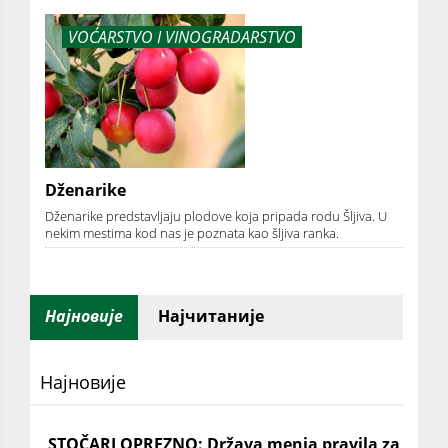
VOĆARSTVO I VINOGRADARSTVO
Dženarike
Dženarike predstavljaju plodove koja pripada rodu Šljiva. U
nekim mestima kod nas je poznata kao šljiva ranka.
Најновије
Најчитаније
Најновије
STOČARI OPREZNO: Država menja pravila za