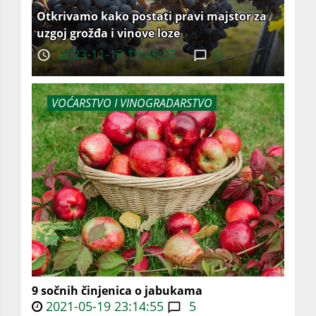
Otkrivamo kako postati pravi majstor za
uzgoj grožđa i vinove loze
2023-11-13 19:45:37
0
VOĆARSTVO I VINOGRADARSTVO
9 sočnih činjenica o jabukama
2021-05-19 23:14:55
5