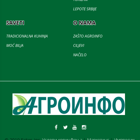
LEPOTE SRBIJE
SAVETI
O NAMA
TRADICIONALNA KUHINJA
ZAŠTO AGROINFO
MOĆ BILJA
CILJEVI
NAČELO
© 2019 Fajter, Inc.
Услови коришћења
|
Маркетинг
|
Импресум