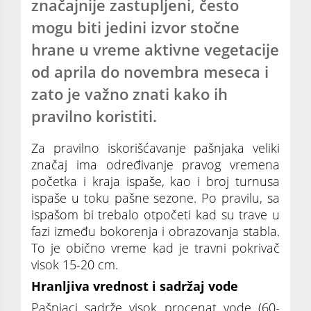
značajnije zastupljeni, često
mogu biti jedini izvor stočne
hrane u vreme aktivne vegetacije
od aprila do novembra meseca i
zato je važno znati kako ih
pravilno koristiti.
Za pravilno iskorišćavanje pašnjaka veliki
značaj ima određivanje pravog vremena
početka i kraja ispaše, kao i broj turnusa
ispaše u toku pašne sezone. Po pravilu, sa
ispašom bi trebalo otpočeti kad su trave u
fazi između bokorenja i obrazovanja stabla.
To je obično vreme kad je travni pokrivač
visok 15-20 cm.
Hranljiva vrednost i sadržaj vode
Pašnjaci sadrže visok procenat vode (60-