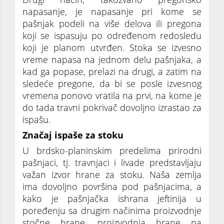
napasanje, je napasanje pri kome se
pašnjak podeli na više delova ili pregona
koji se ispasuju po određenom redosledu
koji je planom utvrđen. Stoka se izvesno
vreme napasa na jednom delu pašnjaka, a
kad ga popase, prelazi na drugi, a zatim na
sledeće pregone, da bi se posle izvesnog
vremena ponovo vratila na prvi, na kome je
do tada travni pokrivač dovoljno izrastao za
ispašu.
Značaj ispaše za stoku
U brdsko-planinskim predelima prirodni
pašnjaci, tj. travnjaci i livade predstavljaju
važan izvor hrane za stoku. Naša zemlja
ima dovoljno površina pod pašnjacima, a
kako je pašnjačka ishrana jeftinija u
poređenju sa drugim načinima proizvodnje
stočne hrane, proizvodnja hrane na