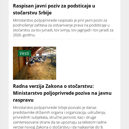
Raspisan javni poziv za podsticaje u
stočarstvu Srbije
Ministarstvo poljoprivrede raspisalo je prvi javni poziv za
podnošenje zahteva za ostvarivanje prava na podsticaje u
stočarstvu za tov junadi, tov svinja, tov jagnjadi i tov jaradi za
2026. godinu.
Vesti
Radna verzija Zakona o stočarstvu:
Ministarstvo poljoprivrede poziva na javnu
raspravu
Ministarstvo poljoprivrede Srbije pozvalo je danas
predstavnike državnih organa i organizacija, udruženja,
privrednih subjekata, stručne javnosti, kao i druge
zainteresovane strane da se upoznaju sa tekstom radne
verzije novog Zakona o stočarstvu i da najkasnije do 8.