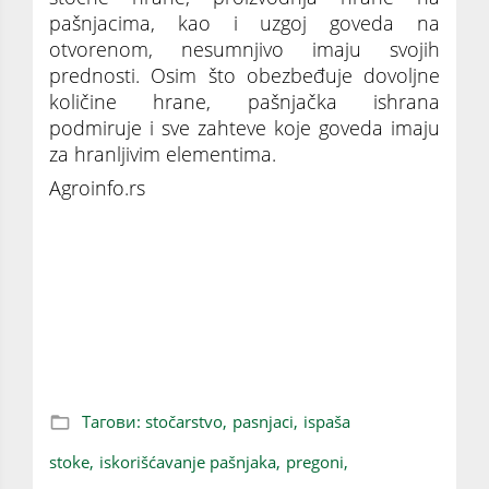
pašnjacima, kao i uzgoj goveda na
otvorenom, nesumnjivo imaju svojih
prednosti. Osim što obezbeđuje dovoljne
količine hrane, pašnjačka ishrana
podmiruje i sve zahteve koje goveda imaju
za hranljivim elementima.
Agroinfo.rs
Načini iskorišćavanja pašnjaka i njihov
značaj za ishranu stoke
Тагови:
stočarstvo,
pasnjaci,
ispaša
stoke,
iskorišćavanje pašnjaka,
pregoni,