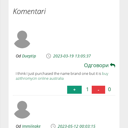
Komentari
Od
Dueptip
2023-03-19 13:05:37
Одговори
I think I just purchased the name brand one but it is
buy
azithromycin online australia
1
0
+
-
Od
Immileake
2023-05-12 00:03:15