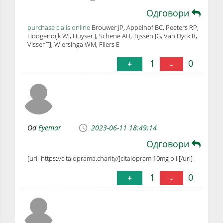
Одговори
purchase cialis online
Brouwer JP, Appelhof BC, Peeters RP,
Hoogendijk WJ, Huyser J, Schene AH, Tijssen JG, Van Dyck R,
Visser TJ, Wiersinga WM, Fliers E
1
0
+
-
Od
Eyemar
2023-06-11 18:49:14
Одговори
[url=https://citaloprama.charity/]citalopram 10mg pill[/url]
1
0
+
-