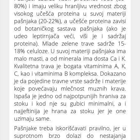
80%) i imaju veliku hranljivu vrednost zbog
visokog učešća proteina u suvoj materiji
pašnjaka (20-22%), a učešće proteina zavisi
od botaničkog sastava pašnjaka (ako je
udeo leptirnjača veći, viši je i sadržaj
proteina). Mlade zelene trave sadrže 15-
18% celuloze. U suvoj materiji pašnjaka ima
malo masti, a od minerala ima dosta Ca i K.
Kvalitetna trava je bogata vitaminima A, K,
C, kao i vitaminima B kompleksa. Dokazano
je da pojedine travne vrste sadrže i materije
koje povećavaju mlečnost muznih krava.
Ispaša je jedno od najpotpunijih hraniva za
stoku i kod nje su gubici minimalni, a i
najjeftinija je hrana za stoku jer je one
uzimaju same.
Pašnjake treba iskorišćavati pravilno, jer u
suprotnom brzo dolazi do nestajanja