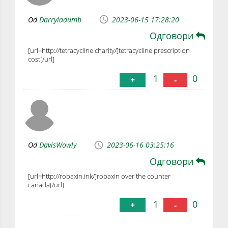
Od
Darryladumb
2023-06-15 17:28:20
Одговори
[url=http://tetracycline.charity/]tetracycline prescription
cost[/url]
1
0
+
-
Od
DavisWowly
2023-06-16 03:25:16
Одговори
[url=http://robaxin.ink/]robaxin over the counter
canada[/url]
1
0
+
-