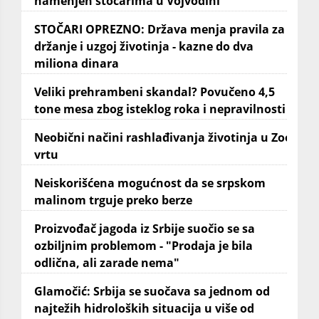
namenjen stočarima u Vojvodini
STOČARI OPREZNO: Država menja pravila za
držanje i uzgoj životinja - kazne do dva
miliona dinara
Veliki prehrambeni skandal? Povučeno 4,5
tone mesa zbog isteklog roka i nepravilnosti
Neobični načini rashlađivanja životinja u Zoo
vrtu
Neiskorišćena mogućnost da se srpskom
malinom trguje preko berze
Proizvođač jagoda iz Srbije suočio se sa
ozbiljnim problemom - "Prodaja je bila
odlična, ali zarade nema"
Glamočić: Srbija se suočava sa jednom od
najtežih hidroloških situacija u više od