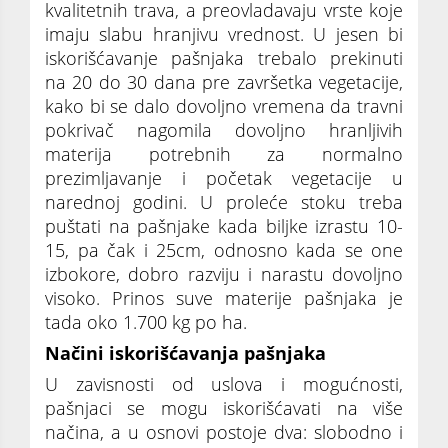
kvalitetnih trava, a preovladavaju vrste koje
imaju slabu hranjivu vrednost. U jesen bi
iskorišćavanje pašnjaka trebalo prekinuti
na 20 do 30 dana pre završetka vegetacije,
kako bi se dalo dovoljno vremena da travni
pokrivač nagomila dovoljno hranljivih
materija potrebnih za normalno
prezimljavanje i početak vegetacije u
narednoj godini. U proleće stoku treba
puštati na pašnjake kada biljke izrastu 10-
15, pa čak i 25cm, odnosno kada se one
izbokore, dobro razviju i narastu dovoljno
visoko. Prinos suve materije pašnjaka je
tada oko 1.700 kg po ha.
Načini iskorišćavanja pašnjaka
U zavisnosti od uslova i mogućnosti,
pašnjaci se mogu iskorišćavati na više
načina, a u osnovi postoje dva: slobodno i