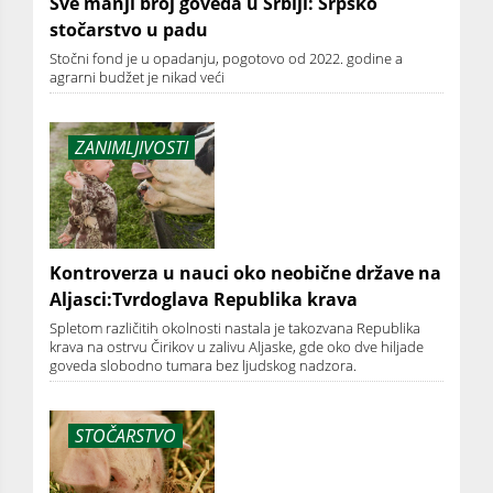
Sve manji broj goveda u Srbiji: Srpsko
stočarstvo u padu
Stočni fond je u opadanju, pogotovo od 2022. godine a
agrarni budžet je nikad veći
ZANIMLJIVOSTI
Kontroverza u nauci oko neobične države na
Aljasci:Tvrdoglava Republika krava
Spletom različitih okolnosti nastala je takozvana Republika
krava na ostrvu Čirikov u zalivu Aljaske, gde oko dve hiljade
goveda slobodno tumara bez ljudskog nadzora.
STOČARSTVO