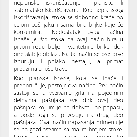
neplansko iskorišćavanje i plansko ili
sistematsko iskorišćavanje. Kod neplanskog
iskorišćavanja, stoka se slobodno kreće po
celom pašnjaku i sama bira biljke koje će
konzumirati. Nedostatak ovog načina
ispaše je što stoka na ovaj način bira u
prvom redu bolje i kvalitetnije biljke, dok
one slabije obilazi. Na taj način se ove prve
iznuruju i polako nestaju, a primat
preuzimaju loše trave.
Kod planske ispaše, koja se inače i
preporučuje, postoje dva načina. Prvi način
sastoji se u vezivanju grla na pojedinim
delovima pašnjaka sve dok ovaj deo
pašnjaka koji im je na dohvatu ne popasu,
a posle toga se privezuju na drugi deo
pašnjaka. Ovaj način napasanja primenjuje
se na gazdinstvima sa malim brojem stoke.
Drugi način, takozvano pregonsko