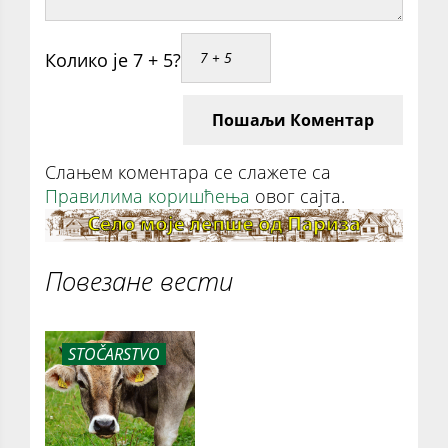
Колико је 7 + 5?
Пошаљи Коментар
Слањем коментара се слажете са
Правилима коришћења
овог сајта.
Повезане вести
STOČARSTVO