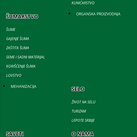
KUNIĆARSTVO
ORGANSKA PROIZVODNJA
ŠUMARSTVO
ŠUME
GAJENJE ŠUMA
ZAŠTITA ŠUMA
SEME I SADNI MATERIJAL
KORIŠĆENJE ŠUMA
LOVSTVO
MEHANIZACIJA
SELO
ŽIVOT NA SELU
TURIZAM
LEPOTE SRBIJE
SAVETI
O NAMA