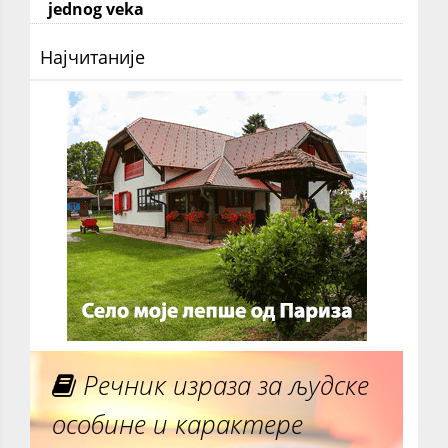
jednog veka
Најчитаније
Речник израза за људске
особине и карактере