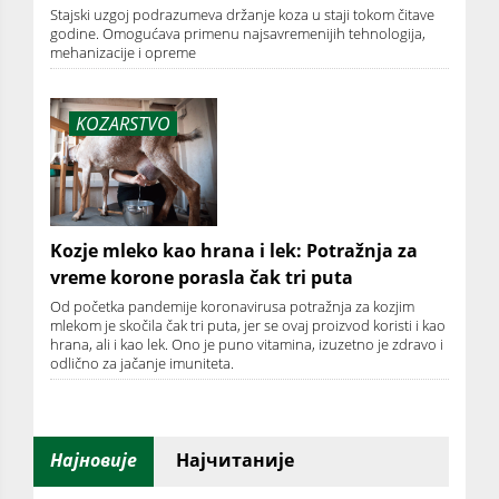
Stajski uzgoj podrazumeva držanje koza u staji tokom čitave
godine. Omogućava primenu najsavremenijih tehnologija,
mehanizacije i opreme
KOZARSTVO
Kozje mleko kao hrana i lek: Potražnja za
vreme korone porasla čak tri puta
Od početka pandemije koronavirusa potražnja za kozjim
mlekom je skočila čak tri puta, jer se ovaj proizvod koristi i kao
hrana, ali i kao lek. Ono je puno vitamina, izuzetno je zdravo i
odlično za jačanje imuniteta.
Најновије
Најчитаније