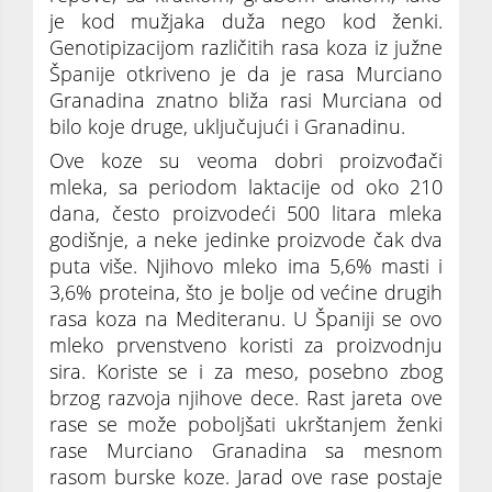
je kod mužjaka duža nego kod ženki.
Genotipizacijom različitih rasa koza iz južne
Španije otkriveno je da je rasa Murciano
Granadina znatno bliža rasi Murciana od
bilo koje druge, uključujući i Granadinu.
Ove koze su veoma dobri proizvođači
mleka, sa periodom laktacije od oko 210
dana, često proizvodeći 500 litara mleka
godišnje, a neke jedinke proizvode čak dva
puta više. Njihovo mleko ima 5,6% masti i
3,6% proteina, što je bolje od većine drugih
rasa koza na Mediteranu. U Španiji se ovo
mleko prvenstveno koristi za proizvodnju
sira. Koriste se i za meso, posebno zbog
brzog razvoja njihove dece. Rast jareta ove
rase se može poboljšati ukrštanjem ženki
rase Murciano Granadina sa mesnom
rasom burske koze. Jarad ove rase postaje