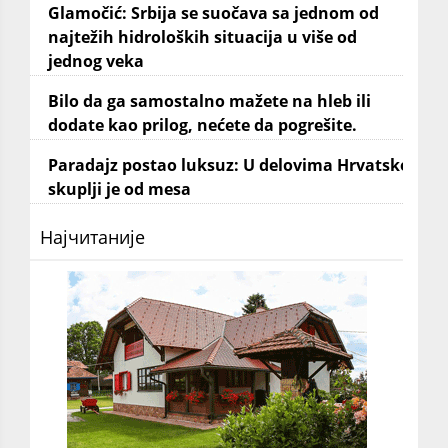
Glamočić: Srbija se suočava sa jednom od
najtežih hidroloških situacija u više od
jednog veka
Bilo da ga samostalno mažete na hleb ili
dodate kao prilog, nećete da pogrešite.
Paradajz postao luksuz: U delovima Hrvatske
skuplji je od mesa
Најчитаније