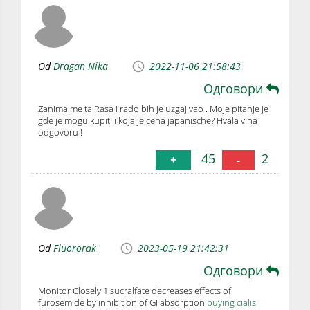
Od
Dragan Nika
2022-11-06 21:58:43
Одговори
Zanima me ta Rasa i rado bih je uzgajivao . Moje pitanje je
gde je mogu kupiti i koja je cena japanische? Hvala v na
odgovoru !
45
2
+
-
Od
Fluororak
2023-05-19 21:42:31
Одговори
Monitor Closely 1 sucralfate decreases effects of
furosemide by inhibition of GI absorption
buying cialis