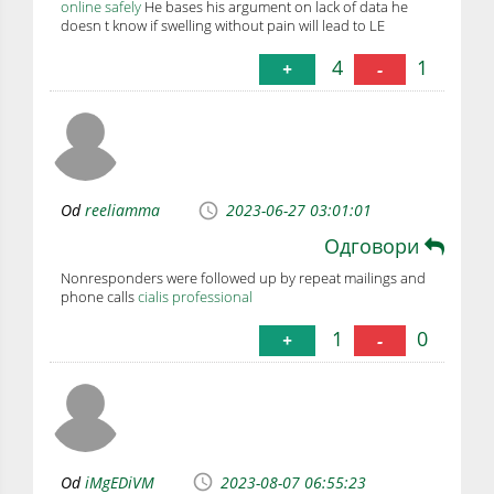
online safely
He bases his argument on lack of data he
doesn t know if swelling without pain will lead to LE
4
1
+
-
Od
reeliamma
2023-06-27 03:01:01
Одговори
Nonresponders were followed up by repeat mailings and
phone calls
cialis professional
1
0
+
-
Od
iMgEDiVM
2023-08-07 06:55:23