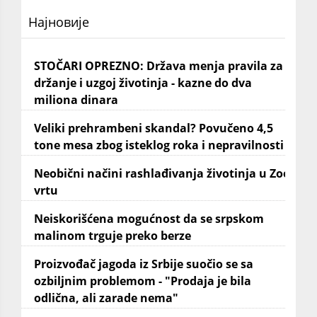
Најновије
STOČARI OPREZNO: Država menja pravila za
držanje i uzgoj životinja - kazne do dva
miliona dinara
Veliki prehrambeni skandal? Povučeno 4,5
tone mesa zbog isteklog roka i nepravilnosti
Neobični načini rashlađivanja životinja u Zoo
vrtu
Neiskorišćena mogućnost da se srpskom
malinom trguje preko berze
Proizvođač jagoda iz Srbije suočio se sa
ozbiljnim problemom - "Prodaja je bila
odlična, ali zarade nema"