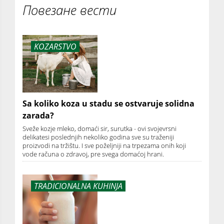
Повезане вести
KOZARSTVO
Sa koliko koza u stadu se ostvaruje solidna
zarada?
Sveže kozje mleko, domaći sir, surutka - ovi svojevrsni
delikatesi poslednjih nekoliko godina sve su traženiji
proizvodi na tržištu. I sve poželjniji na trpezama onih koji
vode računa o zdravoj, pre svega domaćoj hrani.
TRADICIONALNA KUHINJA