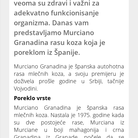
veoma su zdravi i važni za
adekvatno funkcionisanje
organizma. Danas vam
predstavljamo Murciano
Granadina rasu koza koja je
poreklom iz Španije.
Murciano Granadina je španska autohotna
rasa mlečnih koza, a svoju premijeru je
doživela prošle godine u Srbiji, tačnije
Vojvodini.
Poreklo vrste
Murciano Granadina je španska rasa
mlečnih koza. Nastala je 1975. godine kada
su dve postojeće rase, Murciana iz
Murciane u boji mahagonija i crna
Granadina iz Granade, počele da se