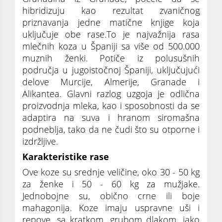
hibridizuju kao rezultat zvaničnog
priznavanja jedne matične knjige koja
uključuje obe rase.To je najvažnija rasa
mlečnih koza u Španiji sa više od 500.000
muznih ženki. Potiče iz polusušnih
područja u jugoistočnoj Španiji, uključujući
delove Murcije, Almerije, Granade i
Alikantea. Glavni razlog uzgoja je odlična
proizvodnja mleka, kao i sposobnosti da se
adaptira na suva i hranom siromašna
podneblja, tako da ne čudi što su otporne i
izdržljive.
Karakteristike rase
Ove koze su srednje veličine, oko 30 - 50 kg
za ženke i 50 - 60 kg za mužjake.
Jednobojne su, obično crne ili boje
mahagonija. Koze imaju uspravne uši i
repove, sa kratkom, grubom dlakom, iako