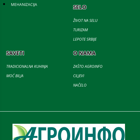
MEHANIZACIJA
SELO
ŽIVOT NA SELU
TURIZAM
LEPOTE SRBIJE
SAVETI
O NAMA
TRADICIONALNA KUHINJA
ZAŠTO AGROINFO
MOĆ BILJA
CILJEVI
NAČELO