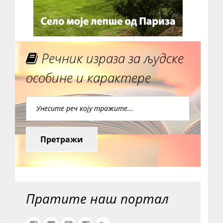
Речник израза за људске
особине и карактере
Претражи
Пратите наш портал