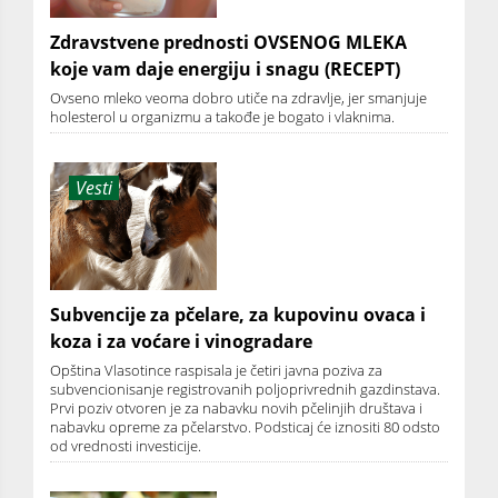
Zdravstvene prednosti OVSENOG MLEKA
koje vam daje energiju i snagu (RECEPT)
Ovseno mleko veoma dobro utiče na zdravlje, jer smanjuje
holesterol u organizmu a takođe je bogato i vlaknima.
Vesti
Subvencije za pčelare, za kupovinu ovaca i
koza i za voćare i vinogradare
Opština Vlasotince raspisala je četiri javna poziva za
subvencionisanje registrovanih poljoprivrednih gazdinstava.
Prvi poziv otvoren je za nabavku novih pčelinjih društava i
nabavku opreme za pčelarstvo. Podsticaj će iznositi 80 odsto
od vrednosti investicije.