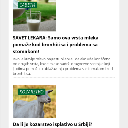
САВЕТИ
SAVET LEKARA: Samo ova vrsta mleka
pomaže kod bronhitisa i problema sa
stomakom!
Iako je kravlje mleko najzastupljenije i daleko više korišćeno
od drugih vrsta, kozje mleko sadrži dragocene sastojke koji
ljudima pomažu u ublažavanju problema sa stomakom i kod
bronhitisa.
KOZARSTVO
Da li je kozarstvo isplativo u Srbiji?