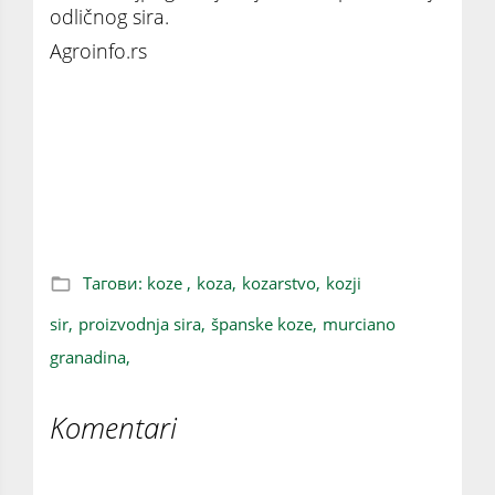
odličnog sira.
Agroinfo.rs
MURCIANO GRANADINA KOZE: Španska rasa
čije je mleko posebno dobro za proizvodnju
sireva
Тагови:
koze ,
koza,
kozarstvo,
kozji
sir,
proizvodnja sira,
španske koze,
murciano
granadina,
Komentari