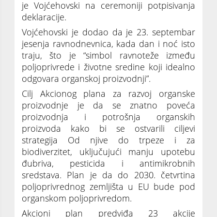
je Vojćehovski na ceremoniji potpisivanja
deklaracije.
Vojćehovski je dodao da je 23. septembar
jesenja ravnodnevnica, kada dan i noć isto
traju, što je “simbol ravnoteže između
poljoprivrede i životne sredine koji idealno
odgovara organskoj proizvodnji”.
Cilj Akcionog plana za razvoj organske
proizvodnje je da se znatno poveća
proizvodnja i potrošnja organskih
proizvoda kako bi se ostvarili ciljevi
strategija Od njive do trpeze i za
biodiverzitet, uključujući manju upotebu
đubriva, pesticida i antimikrobnih
sredstava. Plan je da do 2030. četvrtina
poljoprivrednog zemljišta u EU bude pod
organskom poljoprivredom.
Akcioni plan predviđa 23 akcije