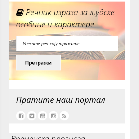
Речник израза за људске
особине и карактере
Претражи
Пратите наш портал
Временска прогноза