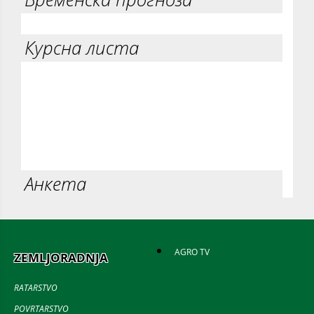
Курсна листа
Анкета
AGRO TV
ZEMLJORADNJA
RATARSTVO
POVRTARSTVO