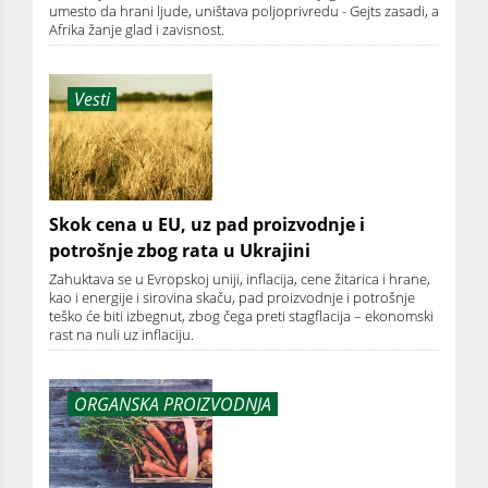
umesto da hrani ljude, uništava poljoprivredu - Gejts zasadi, a
Afrika žanje glad i zavisnost.
Vesti
Skok cena u EU, uz pad proizvodnje i
potrošnje zbog rata u Ukrajini
Zahuktava se u Evropskoj uniji, inflacija, cene žitarica i hrane,
kao i energije i sirovina skaču, pad proizvodnje i potrošnje
teško će biti izbegnut, zbog čega preti stagflacija – ekonomski
rast na nuli uz inflaciju.
ORGANSKA PROIZVODNJA