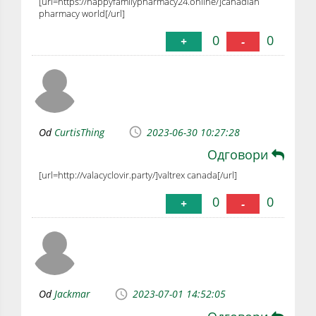
[url=https://happyfamilypharmacy24.online/]canadian
pharmacy world[/url]
0
0
+
-
Od
CurtisThing
2023-06-30 10:27:28
Одговори
[url=http://valacyclovir.party/]valtrex canada[/url]
0
0
+
-
Od
Jackmar
2023-07-01 14:52:05