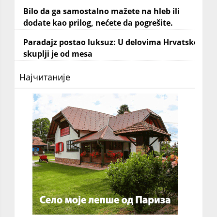
Bilo da ga samostalno mažete na hleb ili
dodate kao prilog, nećete da pogrešite.
Paradajz postao luksuz: U delovima Hrvatske
skuplji je od mesa
Најчитаније