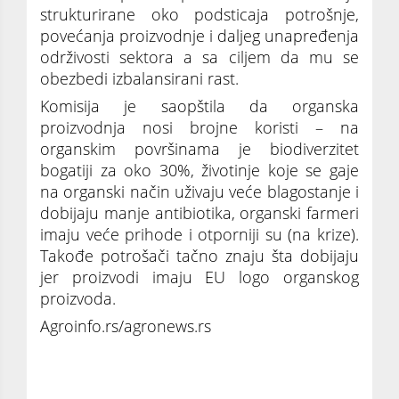
strukturirane oko podsticaja potrošnje,
povećanja proizvodnje i daljeg unapređenja
održivosti sektora a sa ciljem da mu se
obezbedi izbalansirani rast.
Komisija je saopštila da organska
proizvodnja nosi brojne koristi – na
organskim površinama je biodiverzitet
bogatiji za oko 30%, životinje koje se gaje
na organski način uživaju veće blagostanje i
dobijaju manje antibiotika, organski farmeri
imaju veće prihode i otporniji su (na krize).
Takođe potrošači tačno znaju šta dobijaju
jer proizvodi imaju EU logo organskog
proizvoda.
Agroinfo.rs/agronews.rs
EU proglasila 23. septembar Organskim
danom