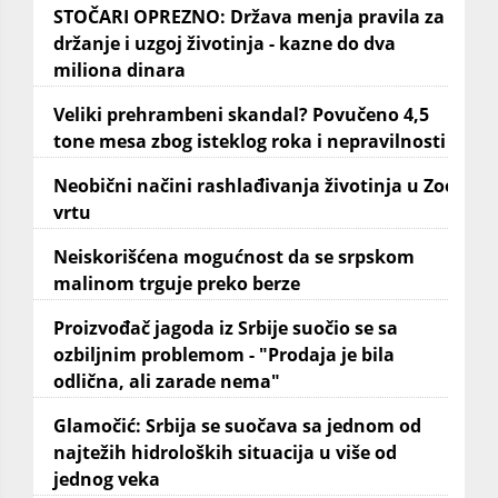
STOČARI OPREZNO: Država menja pravila za
držanje i uzgoj životinja - kazne do dva
miliona dinara
Veliki prehrambeni skandal? Povučeno 4,5
tone mesa zbog isteklog roka i nepravilnosti
Neobični načini rashlađivanja životinja u Zoo
vrtu
Neiskorišćena mogućnost da se srpskom
malinom trguje preko berze
Proizvođač jagoda iz Srbije suočio se sa
ozbiljnim problemom - "Prodaja je bila
odlična, ali zarade nema"
Glamočić: Srbija se suočava sa jednom od
najtežih hidroloških situacija u više od
jednog veka