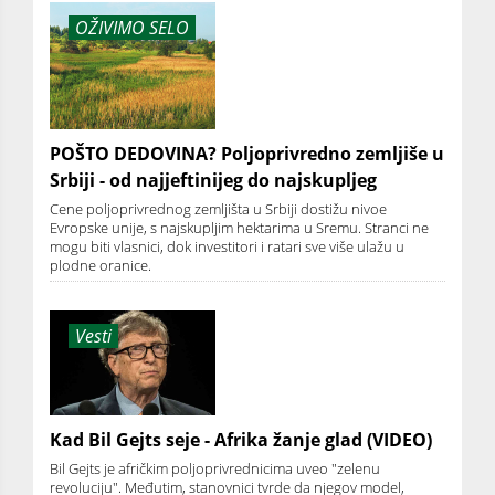
OŽIVIMO SELO
POŠTO DEDOVINA? Poljoprivredno zemljiše u
Srbiji - od najjeftinijeg do najskupljeg
Cene poljoprivrednog zemljišta u Srbiji dostižu nivoe
Evropske unije, s najskupljim hektarima u Sremu. Stranci ne
mogu biti vlasnici, dok investitori i ratari sve više ulažu u
plodne oranice.
Vesti
Kad Bil Gejts seje - Afrika žanje glad (VIDEO)
Bil Gejts je afričkim poljoprivrednicima uveo "zelenu
revoluciju". Međutim, stanovnici tvrde da njegov model,