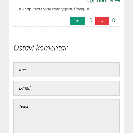
Одговори
[url=http://antabuse.charity/]disulfiram[/url]
0
0
+
-
Ostavi komentar