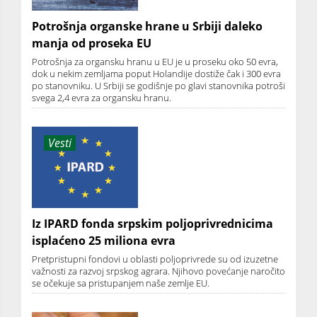
Potrošnja organske hrane u Srbiji daleko
manja od proseka EU
Potrošnja za organsku hranu u EU je u proseku oko 50 evra,
dok u nekim zemljama poput Holandije dostiže čak i 300 evra
po stanovniku. U Srbiji se godišnje po glavi stanovnika potroši
svega 2,4 evra za organsku hranu.
Vesti
Iz IPARD fonda srpskim poljoprivrednicima
isplaćeno 25 miliona evra
Pretpristupni fondovi u oblasti poljoprivrede su od izuzetne
važnosti za razvoj srpskog agrara. Njihovo povećanje naročito
se očekuje sa pristupanjem naše zemlje EU.