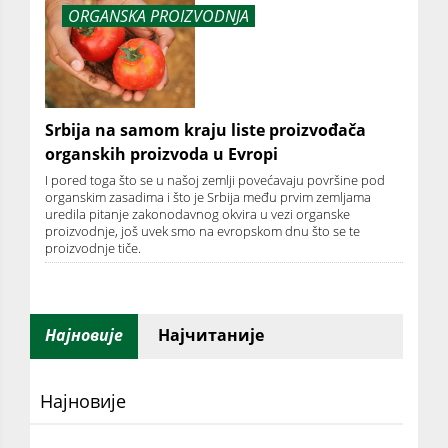
ORGANSKA PROIZVODNJA
Srbija na samom kraju liste proizvođača
organskih proizvoda u Evropi
I pored toga što se u našoj zemlji povećavaju površine pod
organskim zasadima i što je Srbija među prvim zemljama
uredila pitanje zakonodavnog okvira u vezi organske
proizvodnje, još uvek smo na evropskom dnu što se te
proizvodnje tiče.
Најновије
Најчитаније
Најновије