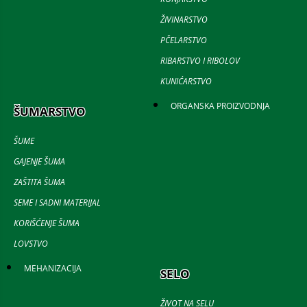
ŽIVINARSTVO
PČELARSTVO
RIBARSTVO I RIBOLOV
KUNIĆARSTVO
ORGANSKA PROIZVODNJA
ŠUMARSTVO
ŠUME
GAJENJE ŠUMA
ZAŠTITA ŠUMA
SEME I SADNI MATERIJAL
KORIŠĆENJE ŠUMA
LOVSTVO
MEHANIZACIJA
SELO
ŽIVOT NA SELU