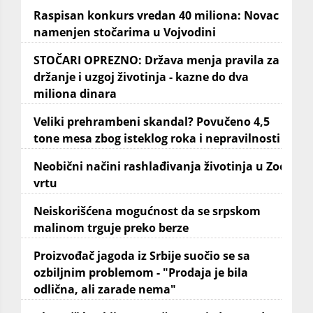
Raspisan konkurs vredan 40 miliona: Novac
namenjen stočarima u Vojvodini
STOČARI OPREZNO: Država menja pravila za
držanje i uzgoj životinja - kazne do dva
miliona dinara
Veliki prehrambeni skandal? Povučeno 4,5
tone mesa zbog isteklog roka i nepravilnosti
Neobični načini rashlađivanja životinja u Zoo
vrtu
Neiskorišćena mogućnost da se srpskom
malinom trguje preko berze
Proizvođač jagoda iz Srbije suočio se sa
ozbiljnim problemom - "Prodaja je bila
odlična, ali zarade nema"