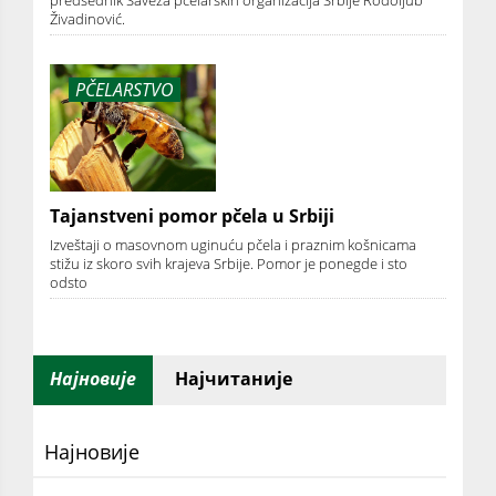
Živadinović.
PČELARSTVO
Tajanstveni pomor pčela u Srbiji
Izveštaji o masovnom uginuću pčela i praznim košnicama
stižu iz skoro svih krajeva Srbije. Pomor je ponegde i sto
odsto
Најновије
Најчитаније
Најновије