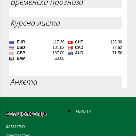
Временска прогноза
Курсна листа
Анкета
AGRO TV
ZEMLJORADNJA
RATARSTVO
POVRTARSTVO