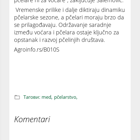
Vremenske prilike i dalje diktiraju dinamiku
pčelarske sezone, a pčelari moraju brzo da
se prilagođavaju. Održavanje saradnje
između voćara i pčelara ostaje ključno za
opstanak i razvoj pčelinjih društava.
Agroinfo.rs/B010S
Srpski pčelari konačno odahnuli - biće
dobrog meda ove godine
Тагови:
med,
pčelarstvo,
Komentari