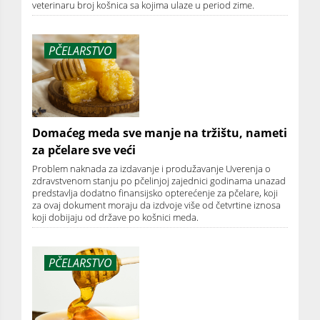
veterinaru broj košnica sa kojima ulaze u period zime.
PČELARSTVO
Domaćeg meda sve manje na tržištu, nameti
za pčelare sve veći
Problem naknada za izdavanje i produžavanje Uverenja o
zdravstvenom stanju po pčelinjoj zajednici godinama unazad
predstavlja dodatno finansijsko opterećenje za pčelare, koji
za ovaj dokument moraju da izdvoje više od četvrtine iznosa
koji dobijaju od države po košnici meda.
PČELARSTVO