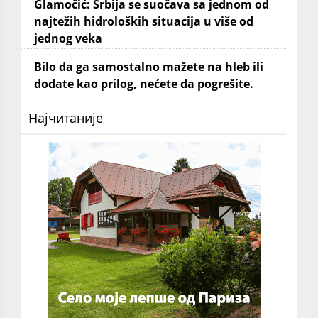
Glamočić: Srbija se suočava sa jednom od
najtežih hidroloških situacija u više od
jednog veka
Bilo da ga samostalno mažete na hleb ili
dodate kao prilog, nećete da pogrešite.
Најчитаније