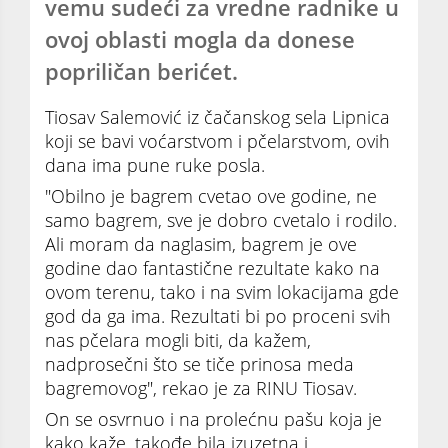
vemu sudeći za vredne radnike u
ovoj oblasti mogla da donese
popriličan berićet.
Tiosav Salemović iz čačanskog sela Lipnica
koji se bavi voćarstvom i pčelarstvom, ovih
dana ima pune ruke posla.
"Obilno je bagrem cvetao ove godine, ne
samo bagrem, sve je dobro cvetalo i rodilo.
Ali moram da naglasim, bagrem je ove
godine dao fantastične rezultate kako na
ovom terenu, tako i na svim lokacijama gde
god da ga ima. Rezultati bi po proceni svih
nas pčelara mogli biti, da kažem,
nadprosečni što se tiče prinosa meda
bagremovog", rekao je za RINU Tiosav.
On se osvrnuo i na prolećnu pašu koja je
kako kaže, takođe bila izuzetna i