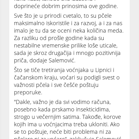
doprineće dobrim prinosima ove godine.
Sve što je u prirodi cvetalo, to su pčele
maksimalno iskoristile i za razvoj, a i za nas
imalo je tu da se oceni neka količina meda.
Za razliku od prošle godine kada su
nestabilne vremenske prilike loše uticale,
sada je skroz drugačija i mnogo pozitivnija
priča, dodaje Salemović.
Što se tiče tretiranja voćnjaka u Lipnici i
čačanskom kraju, voćari su podigli svest o
važnosti pčela i sve češće poštuju
preporuke.
"Dakle, važno je da svi vodimo računa,
posebno kada prskamo insekticidima,
strogo u večernjim satima. Takođe, korove
kojih ima u voćnjacima treba ukloniti. Ako
se to poštuje, neće biti problema ni za
pčelare ni za voćare", zaključuje Salemović.