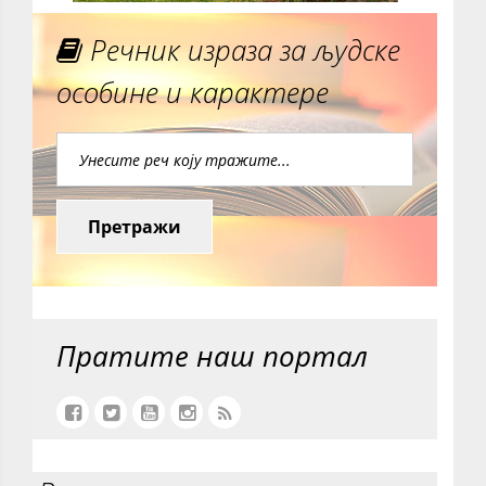
Речник израза за људске
особине и карактере
Претражи
Пратите наш портал