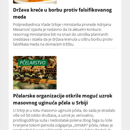
Država kreće u borbu protiv falsifikovanog
meda
Potpredsednica Vlade Srbije i ministarka privrede Adrijana
Mesarović izjavila je nedavno da će aktuelni konkursi
resornog ministarstva biti na snazi do utroška planiranih
sredstava i istakla da je država krenula u oštru borbu protiv
falsifikata meda na domaćem tržištu.
PČELARSTVO
Pčelarske organizacije otkrile moguć uzrok
masovnog uginuća pčela u Srbiji
U Srbiji je u toku masovno uginuće pčela, do sada je stradalo
više od 50 odsto društava, a uzrok je, verovatno,
prošlogodišnja suša i nedostatak polena zbog čega su loše
hranjene tokom perioda odgajanja „zimskih“ pčela, rekao je
predsednik Saveza pčelarskih organizacija Srbije Rodoljub