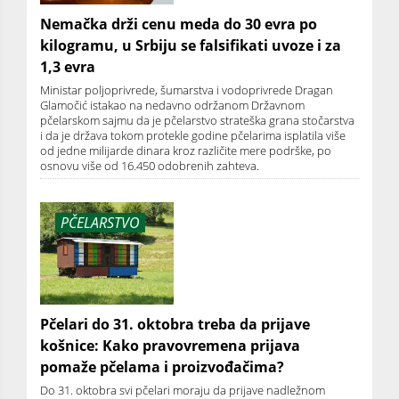
Nemačka drži cenu meda do 30 evra po
kilogramu, u Srbiju se falsifikati uvoze i za
1,3 evra
Ministar poljoprivrede, šumarstva i vodoprivrede Dragan
Glamočić istakao na nedavno održanom Državnom
pčelarskom sajmu da je pčelarstvo strateška grana stočarstva
i da je država tokom protekle godine pčelarima isplatila više
od jedne milijarde dinara kroz različite mere podrške, po
osnovu više od 16.450 odobrenih zahteva.
PČELARSTVO
Pčelari do 31. oktobra treba da prijave
košnice: Kako pravovremena prijava
pomaže pčelama i proizvođačima?
Do 31. oktobra svi pčelari moraju da prijave nadležnom