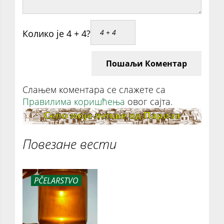
Колико је 4 + 4?
Пошаљи Коментар
Слањем коментара се слажете са
Правилима коришћења
овог сајта.
Повезане вести
PČELARSTVO