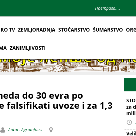
RO TV
ZEMLJORADNJA
STOČARSTVO
ŠUMARSTVO
ORG
AMA
ZANIMLJIVOSTI
eda do 30 evra po
STO
 falsifikati uvoze i za 1,3
za d
mil
Autor: Agroinfo.rs
Vel