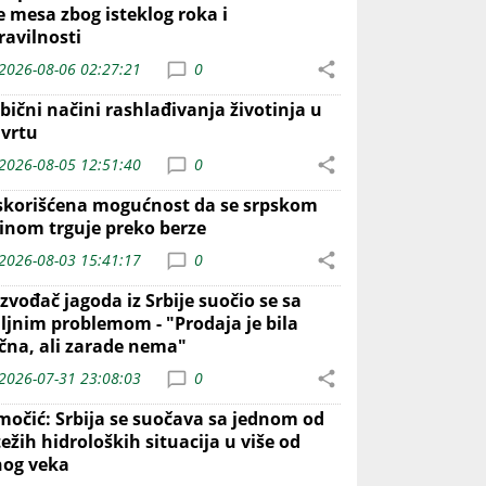
e mesa zbog isteklog roka i
ravilnosti
2026-08-06 02:27:21
0
bični načini rashlađivanja životinja u
 vrtu
2026-08-05 12:51:40
0
skorišćena mogućnost da se srpskom
inom trguje preko berze
2026-08-03 15:41:17
0
zvođač jagoda iz Srbije suočio se sa
iljnim problemom - "Prodaja je bila
ična, ali zarade nema"
2026-07-31 23:08:03
0
močić: Srbija se suočava sa jednom od
ežih hidroloških situacija u više od
nog veka