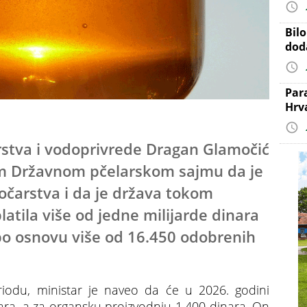
Bil
dod
Par
Hrv
rstva i vodoprivrede Dragan Glamočić
m Državnom pčelarskom sajmu da je
očarstva i da je država tokom
latila više od jedne milijarde dinara
 po osnovu više od 16.450 odobrenih
odu, ministar je naveo da će u 2026. godini
inara, a za organsku proizvodnju 1.400 dinara. On