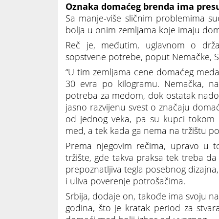
Oznaka domaćeg brenda ima presud
Sa manje-više sličnim problemima suoč
bolja u onim zemljama koje imaju d
Reč je, međutim, uglavnom o drž
sopstvene potrebe, poput Nemačke, Slo
“U tim zemljama cene domaćeg meda s
30 evra po kilogramu. Nemačka, na 
potreba za medom, dok ostatak nadok
jasno razvijenu svest o značaju domaće
od jednog veka, pa su kupci tokom d
med, a tek kada ga nema na tržištu po
Prema njegovim rečima, upravo u t
tržište, gde takva praksa tek treba da
prepoznatljiva tegla posebnog dizajna
i uliva poverenje potrošačima.
Srbija, dodaje on, takođe ima svoju na
godina, što je kratak period za stvar