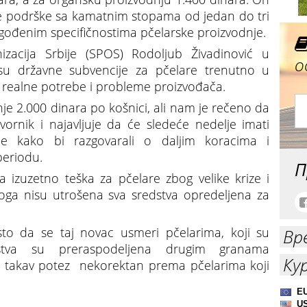
itne podrške sa kamatnim stopama od jedan do tri
agođenim specifičnostima pčelarske proizvodnje.
izacija Srbije (SPOS) Rodoljub Živadinović u
о
 su državne subvencije za pčelare trenutno u
 realne potrebe i probleme proizvođača.
je 2.000 dinara po košnici, ali nam je rečeno da
ornik i najavljuje da će sledeće nedelje imati
de kako bi razgovarali o daljim koracima i
eriodu.
П
la izuzetno teška za pčelare zbog velike krize i
ga nisu utrošena sva sredstva opredeljena za
to da se taj novac usmeri pčelarima, koji su
Вр
dstva su preraspodeljena drugim granama
Ку
je takav potez nekorektan prema pčelarima koji