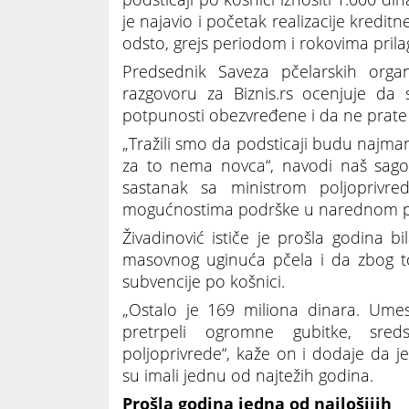
je najavio i početak realizacije kred
odsto, grejs periodom i rokovima pril
Predsednik Saveza pčelarskih organ
razgovoru za Biznis.rs ocenjuje da
potpunosti obezvređene i da ne prate
„Tražili smo da podsticaji budu najman
za to nema novca“, navodi naš sagov
sastanak sa ministrom poljoprivre
mogućnostima podrške u narednom p
Živadinović ističe je prošla godina bi
masovnog uginuća pčela i da zbog to
subvencije po košnici.
„Ostalo je 169 miliona dinara. Umes
pretrpeli ogromne gubitke, sre
poljoprivrede“, kaže on i dodaje da 
su imali jednu od najtežih godina.
Prošla godina jedna od najlošijih