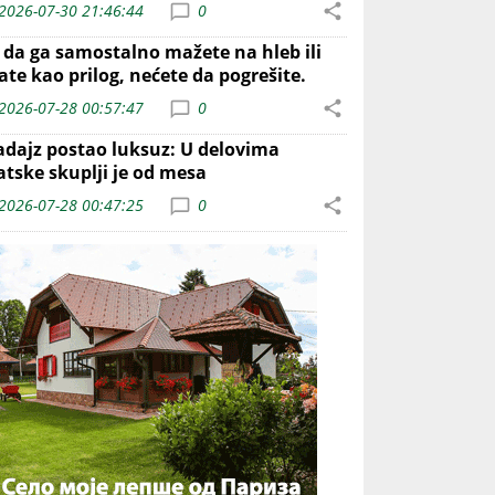
2026-07-30 21:46:44
0
o da ga samostalno mažete na hleb ili
ate kao prilog, nećete da pogrešite.
2026-07-28 00:57:47
0
adajz postao luksuz: U delovima
atske skuplji je od mesa
2026-07-28 00:47:25
0