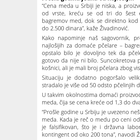
“Cena meda u Srbiji je niska, a proi
od vrste, kreću se od tri do šest e
bagremov med, dok se direktno kod 
do 2.500 dinara”, kaže Živadinović.
Kako napominje naš sagovornik, p
najlošijih za domaće pčelare – bagr
opstalo bilo je dovoljno tek da pče
gotovo da nije ni bilo. Suncokretova
košnici, ali je mali broj pčelara zbog vi
Situaciju je dodatno pogoršalo veli
stradalo je više od 50 odsto pčelinjih d
U takvim okolnostima domaći proizvođa
meda, čija se cena kreće od 1,3 do dv
“Prošle godine u Srbiju je uvezeno neš
meda. Kada je reč o medu po ceni od 1
je falsifikovan, što je i državna labo
kontingent od oko 200 tona”, navodi Ž