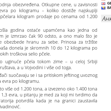
zvodnja obezvređena. Otkupne cene, u zavisnosti
vra po kilogramu – koliko dostiže najskuplji
pčelara kilogram prodaje po cenama od 1.200
Ан
rošla godina ostaće upamćena kao jedna od
em je izmrzao čak 90 odsto, a ono malo što je
le obezbede hranu za sebe. Prinosa za tržište
 paša donela je skromnih 10 do 12 kilograma po
sokih troškova selio pčele.
ko uginuće pčela tokom zime – u celoj Srbiji
ruštava, a u Vojvodini i više od toga.
či suočavaju se i sa pritiskom jeftinog uvoznog
a evra po kilogramu.
to više od 1.200 tona, a izvezeno oko 1.400 tona
,3 evra, u pitanju je med za koji mi tvrdimo da
ratorija potvrdila kada je na granici zaustavila
ivadinović.