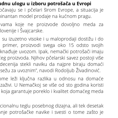
nu ulogu u izboru potrošača u Evropi
avaju se i pčelari širom Evrope, a situacija je
ominantan model prodaje na kućnom pragu.
avama koje ne proizvode dovoljno meda za
venije i Švajcarske.
u izuzetno visoke i u maloprodaji dostižu i do
primer, proizvodi svega oko 15 odsto svojih
nađuje uvozom. Ipak, nemački potrošači imaju
g proizvoda. Njihov pčelarski savez postoji više
ecenija stekli naviku da najpre biraju domaći
sežu za uvoznim”, navodi Rodoljub Živadinović.
ome leži ključna razlika u odnosu na domaće
 zaživi. U Nemačkoj se više od sto godina koristi
, koja garantuje poreklo i kvalitet domaćeg meda
cionalnu teglu posebnog dizajna, ali tek desetak
anje potrošačke navike i svesti o tome zašto je