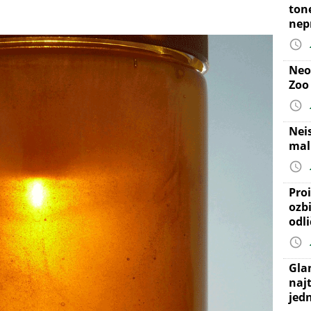
ton
nep
Neo
Zoo
Nei
mal
Proi
ozb
odl
Gla
najt
jed