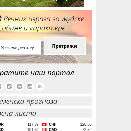
Речник израза за људске
собине и карактере
Претражи
ратите наш портал
еменска прогноза
рсна листа