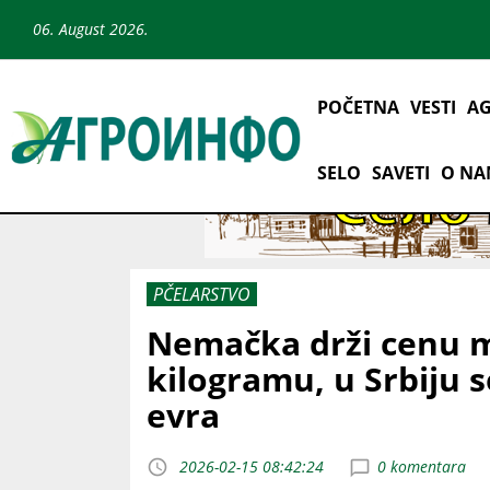
06. August 2026.
POČETNA
VESTI
AG
SELO
SAVETI
O N
PČELARSTVO
Nemačka drži cenu m
kilogramu, u Srbiju se
evra
2026-02-15 08:42:24
0 komentara