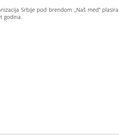
anizacija Srbije pod brendom „Naš med“ plasira
t godina.
logramu, u Srbiju se falsifikati uvoze i za 1,3