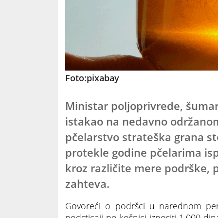
Foto:pixabay
Ministar poljoprivrede, šuma
istakao na nedavno održano
pčelarstvo strateška grana st
protekle godine pčelarima isp
kroz različite mere podrške,
zahteva.
Govoreći o podršci u narednom peri
podsticaji po košnici iznositi 1.000 d