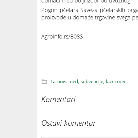
domaći med bolji izbor od uvoznog.
Pogon pčelara Saveza pčelarskih org
proizvode u domaće trgovine svega pe
Agroinfo.rs/B08S
Nemačka drži cenu meda do 30 evra po ki
evra
Тагови:
med,
subvencije,
lažni med,
Komentari
Ostavi komentar