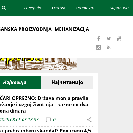
Галерија
Архива
Контакт
Ћирилица
ANSKA PROIZVODNJA
MEHANIZACIJA
Најновије
Најчитаније
ČARI OPREZNO: Država menja pravila
ržanje i uzgoj životinja - kazne do dva
iona dinara
2026-08-06 03:18:33
0
iki prehrambeni skandal? Povučeno 4,5