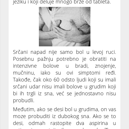
jeziku i koji deluje mnogo brže od tableta.
Srčani napad nije samo bol u levoj ruci.
Posebnu pažnju potrebno je obratiti na
intenzivne bolove u bradi, znojenje,
mučninu, iako su ovi simptomi ređi.
Takođe, čak oko 60 odsto ljudi koji su imali
srčani udar nisu imali bolove u grudim koji
bi ih trgli iz sna, već se jednostavno nisu
probudli.
Međutim, ako se desi bol u grudima, on vas
moze probuditi iz dubokog sna. Ako se to
desi, odmah rastopite dva aspirina u