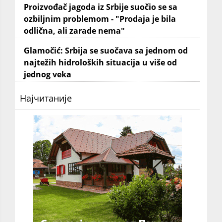
Proizvođač jagoda iz Srbije suočio se sa
ozbiljnim problemom - "Prodaja je bila
odlična, ali zarade nema"
Glamočić: Srbija se suočava sa jednom od
najtežih hidroloških situacija u više od
jednog veka
Најчитаније