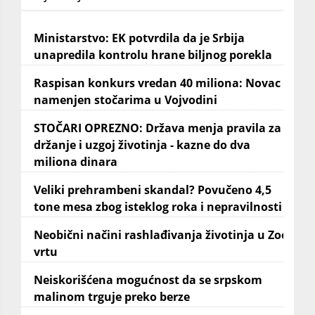
Ministarstvo: EK potvrdila da je Srbija
unapredila kontrolu hrane biljnog porekla
Raspisan konkurs vredan 40 miliona: Novac
namenjen stočarima u Vojvodini
STOČARI OPREZNO: Država menja pravila za
držanje i uzgoj životinja - kazne do dva
miliona dinara
Veliki prehrambeni skandal? Povučeno 4,5
tone mesa zbog isteklog roka i nepravilnosti
Neobični načini rashlađivanja životinja u Zoo
vrtu
Neiskorišćena mogućnost da se srpskom
malinom trguje preko berze