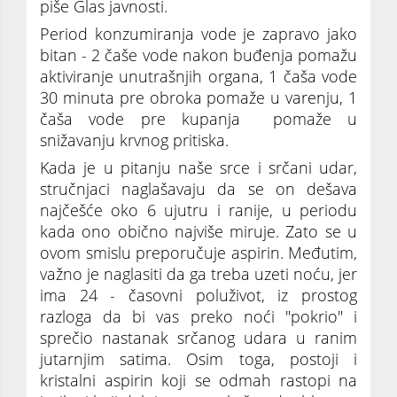
piše Glas javnosti.
Period konzumiranja vode je zapravo jako
bitan - 2 čaše vode nakon buđenja pomažu
aktiviranje unutrašnjih organa, 1 čaša vode
30 minuta pre obroka pomaže u varenju, 1
čaša vode pre kupanja pomaže u
snižavanju krvnog pritiska.
Kada je u pitanju naše srce i srčani udar,
stručnjaci naglašavaju da se on dešava
najčešće oko 6 ujutru i ranije, u periodu
kada ono obično najviše miruje. Zato se u
ovom smislu preporučuje aspirin. Međutim,
važno je naglasiti da ga treba uzeti noću, jer
ima 24 - časovni poluživot, iz prostog
razloga da bi vas preko noći "pokrio" i
sprečio nastanak srčanog udara u ranim
jutarnjim satima. Osim toga, postoji i
kristalni aspirin koji se odmah rastopi na