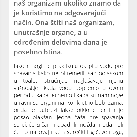
naš organizam ukoliko znamo da
je koristimo na odgovarajući
način. Ona štiti naš organizam,
unutrašnje organe, a u
određenim delovima dana je
posebno btina.
Iako mnogi ne praktikuju da piju vodu pre
spavanja kako ne bi remetili san odlaskom
u toalet, stručnjaci naglašavaju njenu
važnost,jer kada vodu popijemo u ovom
periodu, kada legnemo i kada su nam noge
u ravni sa organima, konkretno bubrezima,
onda je bubrezi lakše otklone jer im je
posao olakšan. Jedna čaša pre spavanja
sprečiće srčani napad ili moždani udar, ali
ćemo na ovaj način sprečiti i grčeve nogu,