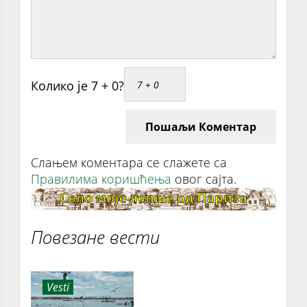
Колико је 7 + 0?
Пошаљи Коментар
Слањем коментара се слажете са
Правилима коришћења
овог сајта.
Повезане вести
Vesti