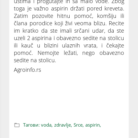
ustima i progutajte ih sa malo vode. Zbog
toga je važno aspirin držati pored kreveta.
Zatim pozovite hitnu pomoć, komšiju ili
člana porodice koji živi veoma blizu. Recite
im kratko da ste imali srčani udar, da ste
uzeli 2 aspirina i obavezno sedite na stolicu
ili kauč u blizini ulaznih vrata, i čekajte
pomoć. Nemojte ležati, nego obavezno
sedite na stolicu.
Agroinfo.rs
MOĆ ASPIRINA I VODE: Naučite kako da
spasete sebi i drugima život u slučaju
SRČANOG UDARA
Тагови:
voda,
zdravlje,
Srce,
aspirin,