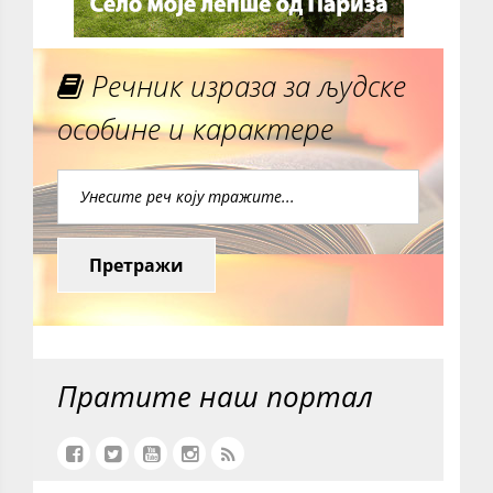
Речник израза за људске
особине и карактере
Претражи
Пратите наш портал