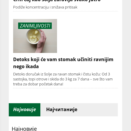
Podiže koncentraciju i snižava pritisak
ZANIMLJIVOSTI
Detoks koji će vam stomak učiniti ravnijim
nego ikada
Detoks doručak iz šolje za ravan stomak i čistu kožu: Od 3
sastojka, topi otrove i skida do 3 kg za 7 dana – sve što vam
treba za dobar početak dana!
Најновије
Најчитаније
Најновије