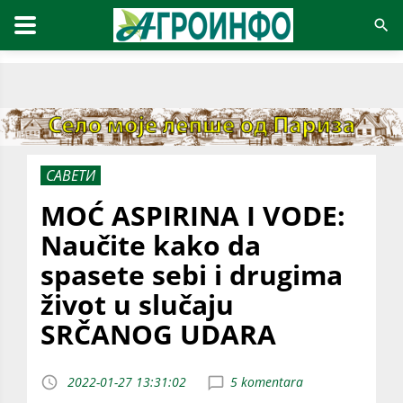
САВЕТИ
MOĆ ASPIRINA I VODE:
Naučite kako da
spasete sebi i drugima
život u slučaju
SRČANOG UDARA
2022-01-27 13:31:02
5 komentara