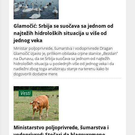
Glamočić: Srbija se suočava sa jednom od
najtežih hidroloških situacija u više od
jednog veka
Ministar poljoprivrede, šumarstva i vodoprivrede Dragan
Glamočić izjavio je, prilikom obilaska crpne stanice „Bezdan“
na Dunavu, da se Srbija suočava sa jednom od najtežih
hidroloških situacija u poslednjih više od jednog veka i da
nadležni zbog toga analiziraju stanje na terenu kako bi
dogovorili dodatne mere.
Vesti
Ministarstvo poljoprivrede, šumarstva i
vodoprivred: Stočari da blagovremeno