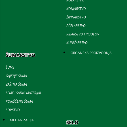
KOZARSTVO
KONJARSTVO
ŽIVINARSTVO
PČELARSTVO
RIBARSTVO I RIBOLOV
KUNIĆARSTVO
ORGANSKA PROIZVODNJA
ŠUMARSTVO
ŠUME
GAJENJE ŠUMA
ZAŠTITA ŠUMA
SEME I SADNI MATERIJAL
KORIŠĆENJE ŠUMA
LOVSTVO
MEHANIZACIJA
SELO