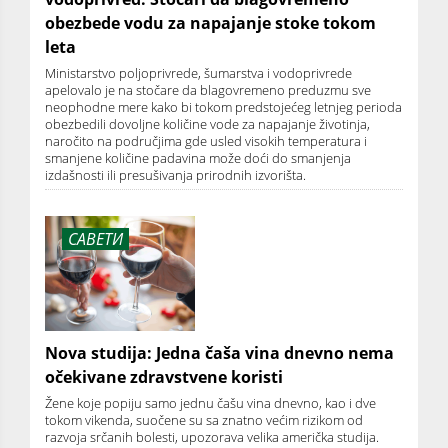
obezbede vodu za napajanje stoke tokom
leta
Ministarstvo poljoprivrede, šumarstva i vodoprivrede
apelovalo je na stočare da blagovremeno preduzmu sve
neophodne mere kako bi tokom predstojećeg letnjeg perioda
obezbedili dovoljne količine vode za napajanje životinja,
naročito na područjima gde usled visokih temperatura i
smanjene količine padavina može doći do smanjenja
izdašnosti ili presušivanja prirodnih izvorišta.
САВЕТИ
Nova studija: Jedna čaša vina dnevno nema
očekivane zdravstvene koristi
Žene koje popiju samo jednu čašu vina dnevno, kao i dve
tokom vikenda, suočene su sa znatno većim rizikom od
razvoja srčanih bolesti, upozorava velika američka studija.