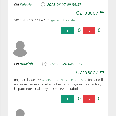
Od
Soleale
2023-06-07 09:39:37
Одговори
2016 Nov 10; 7 11 e2463
generic for cialis
0
0
+
-
Od
abuviah
2023-11-26 08:05:31
Одговори
Int J Fertil 24 61 66
whats better viagra or cialis
nelfinavir will
increase the level or effect of estradiol vaginal by affecting
hepatic intestinal enzyme CYP3A4 metabolism
0
0
+
-