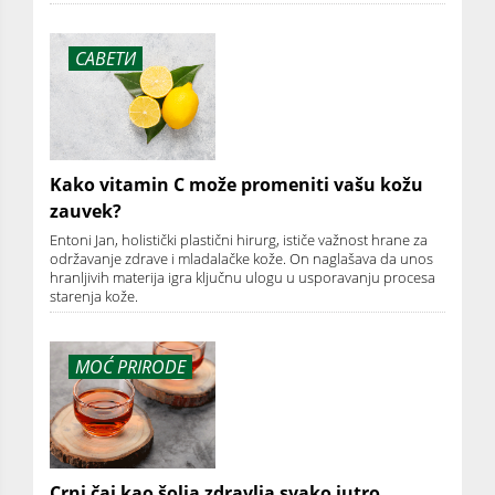
САВЕТИ
Kako vitamin C može promeniti vašu kožu
zauvek?
Entoni Jan, holistički plastični hirurg, ističe važnost hrane za
održavanje zdrave i mladalačke kože. On naglašava da unos
hranljivih materija igra ključnu ulogu u usporavanju procesa
starenja kože.
MOĆ PRIRODE
Crni čaj kao šolja zdravlja svako jutro