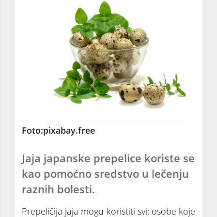
Foto:pixabay.free
Jaja japanske prepelice koriste se
kao pomoćno sredstvo u lečenju
raznih bolesti.
Prepeličija jaja mogu koristiti svi: osobe koje