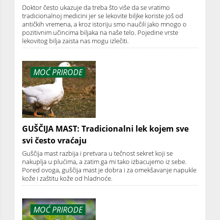
Doktor često ukazuje da treba što više da se vratimo
tradicionalnoj medicini jer se lekovite biljke koriste još od
antičkih vremena, a kroz istoriju smo naučili jako mnogo o
pozitivnim učincima biljaka na naše telo. Pojedine vrste
lekovitog bilja zaista nas mogu izlečiti.
MOĆ PRIRODE
GUŠČIJA MAST: Tradicionalni lek kojem sve
svi često vraćaju
Guščija mast razbija i pretvara u tečnost sekret koji se
nakuplja u plućima, a zatim ga mi tako izbacujemo iz sebe.
Pored ovoga, guščija mast je dobra i za omekšavanje napukle
kože i zaštitu kože od hladnoće.
MOĆ PRIRODE