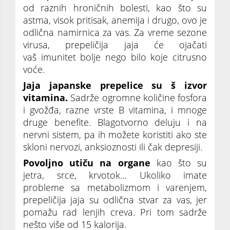
od raznih hroničnih bolesti, kao što su
astma, visok pritisak, anemija i drugo, ovo je
odlična namirnica za vas. Za vreme sezone
virusa, prepeličija jaja će ojačati
vaš imunitet bolje nego bilo koje citrusno
voće.
Jaja japanske prepelice su š izvor
vitamina.
Sadrže ogromne količine fosfora
i gvožđa, razne vrste B vitamina, i mnoge
druge benefite. Blagotvorno deluju i na
nervni sistem, pa ih možete koristiti ako ste
skloni nervozi, anksioznosti ili čak depresiji.
Povoljno utiču na organe
kao što su
jetra, srce, krvotok… Ukoliko imate
probleme sa metabolizmom i varenjem,
prepeličija jaja su odlična stvar za vas, jer
pomažu rad lenjih creva. Pri tom sadrže
nešto više od 15 kalorija.