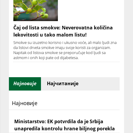
Čaj od lista smokve: Neverovatna količina
lekovitosti u tako malom listu!
Smokve su izuzetno korisno i ukusno voće, ali malo ljudi zna
da listovi drveta smokve imaju svoje koristi za organizam.
Napitak od listova smokve se preporučuje kod ljudi sa
astmom i onih koji pate od dijabetesa.
Најновије
Најчитаније
Најновије
Ministarstvo: EK potvrdila da je Srbija
unapredila kontrolu hrane biljnog porekla