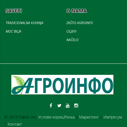
SAVETI
O NAMA
TRADICIONALNA KUHINJA
ZAŠTO AGROINFO
MOĆ BILJA
CILJEVI
NAČELO
© 2019 Fajter, Inc.
Услови коришћења
|
Маркетинг
|
Импресум
|
Контакт