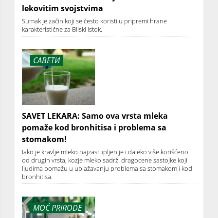
lekovitim svojstvima
Sumak je začin koji se često koristi u pripremi hrane
karakteristične za Bliski istok.
САВЕТИ
SAVET LEKARA: Samo ova vrsta mleka
pomaže kod bronhitisa i problema sa
stomakom!
Iako je kravlje mleko najzastupljenije i daleko više korišćeno
od drugih vrsta, kozje mleko sadrži dragocene sastojke koji
ljudima pomažu u ublažavanju problema sa stomakom i kod
bronhitisa.
MOĆ PRIRODE