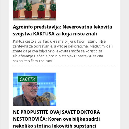
Agroinfo predstavlja: Neverovatna lekovita
svojstva KAKTUSA za koja niste znali
Kaktus često služi kao ukrasna biljka u kući ili stanu. Nije
zahtevna za održavanje, a vrlo je dekorativna. Međutim, da li
znate da je ova biljka vrlo lekovita i može se koristiti za
ublažavanje i lečenje brojnih stanja? U nastavku teksta
saznajte o čemu se radi.
САВЕТИ
NE PROPUSTITE OVAJ SAVET DOKTORA
NESTOROVIĆA: Koren ove biljke sadrži
nekoliko stotina lekovitih supstanci