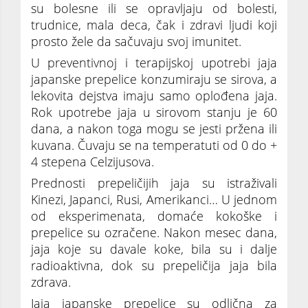
su bolesne ili se opravljaju od bolesti,
trudnice, mala deca, čak i zdravi ljudi koji
prosto žele da sačuvaju svoj imunitet.
U preventivnoj i terapijskoj upotrebi jaja
japanske prepelice konzumiraju se sirova, a
lekovita dejstva imaju samo oplođena jaja.
Rok upotrebe jaja u sirovom stanju je 60
dana, a nakon toga mogu se jesti pržena ili
kuvana. Čuvaju se na temperatuti od 0 do +
4 stepena Celzijusova.
Prednosti prepeličijih jaja su istraživali
Kinezi, Japanci, Rusi, Amerikanci… U jednom
od eksperimenata, domaće kokoške i
prepelice su ozračene. Nakon mesec dana,
jaja koje su davale koke, bila su i dalje
radioaktivna, dok su prepeličija jaja bila
zdrava.
Jaja japanske prepelice su odlična za