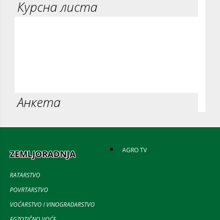
Курсна листа
Анкета
AGRO TV
ZEMLJORADNJA
RATARSTVO
POVRTARSTVO
VOĆARSTVO I VINOGRADARSTVO
EGZOTIČNO VOĆE