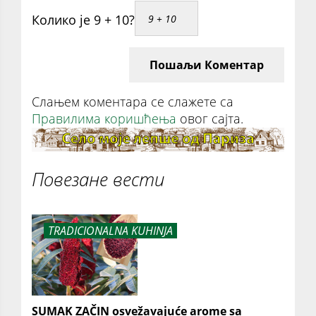
Колико је 9 + 10?
Пошаљи Коментар
Слањем коментара се слажете са
Правилима коришћења
овог сајта.
Повезане вести
TRADICIONALNA KUHINJA
SUMAK ZAČIN osvežavajuće arome sa