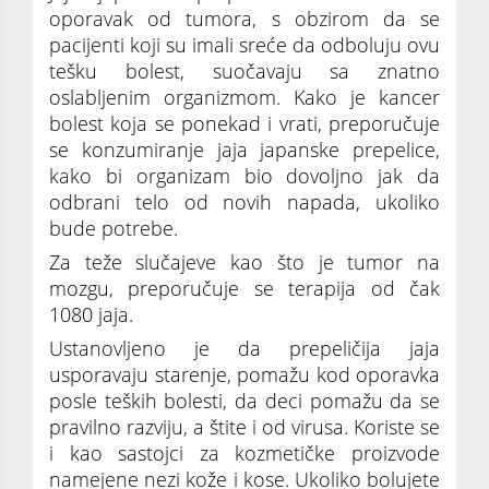
oporavak od tumora, s obzirom da se
pacijenti koji su imali sreće da odboluju ovu
tešku bolest, suočavaju sa znatno
oslabljenim organizmom. Kako je kancer
bolest koja se ponekad i vrati, preporučuje
se konzumiranje jaja japanske prepelice,
kako bi organizam bio dovoljno jak da
odbrani telo od novih napada, ukoliko
bude potrebe.
Za teže slučajeve kao što je tumor na
mozgu, preporučuje se terapija od čak
1080 jaja.
Ustanovljeno je da prepeličija jaja
usporavaju starenje, pomažu kod oporavka
posle teških bolesti, da deci pomažu da se
pravilno razviju, a štite i od virusa. Koriste se
i kao sastojci za kozmetičke proizvode
namejene nezi kože i kose. Ukoliko bolujete