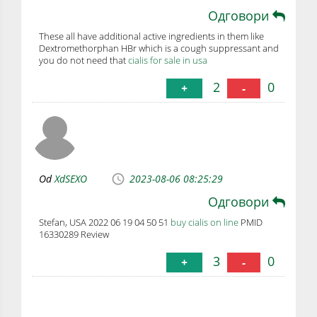
Одговори
These all have additional active ingredients in them like
Dextromethorphan HBr which is a cough suppressant and
you do not need that
cialis for sale in usa
2
0
+
-
Od
XdSEXO
2023-08-06 08:25:29
Одговори
Stefan, USA 2022 06 19 04 50 51
buy cialis on line
PMID
16330289 Review
3
0
+
-