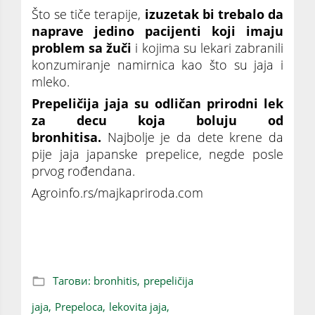
Što se tiče terapije,
izuzetak bi trebalo da
naprave jedino pacijenti koji imaju
problem sa žuči
i kojima su lekari zabranili
konzumiranje namirnica kao što su jaja i
mleko.
Prepeličija jaja su odličan prirodni lek
za decu koja boluju od
bronhitisa.
Najbolje je da dete krene da
pije jaja japanske prepelice, negde posle
prvog rođendana.
Agroinfo.rs/majkapriroda.com
Prepeličija sićušna jaja koja čine čuda
Тагови:
bronhitis,
prepeličija
jaja,
Prepeloca,
lekovita jaja,