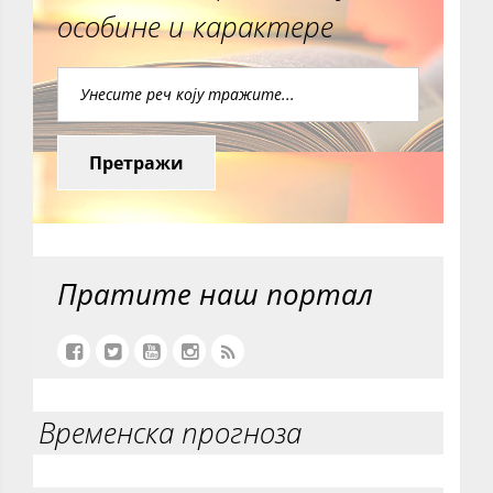
особине и карактере
Претражи
Пратите наш портал
Временска прогноза