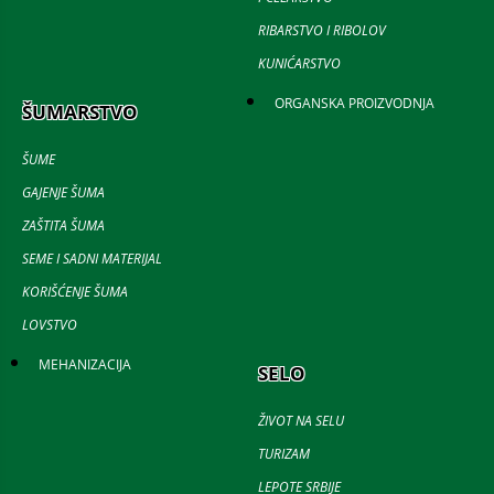
RIBARSTVO I RIBOLOV
KUNIĆARSTVO
ORGANSKA PROIZVODNJA
ŠUMARSTVO
ŠUME
GAJENJE ŠUMA
ZAŠTITA ŠUMA
SEME I SADNI MATERIJAL
KORIŠĆENJE ŠUMA
LOVSTVO
MEHANIZACIJA
SELO
ŽIVOT NA SELU
TURIZAM
LEPOTE SRBIJE