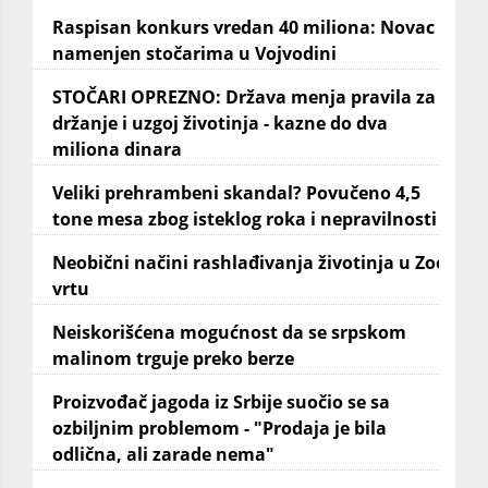
Raspisan konkurs vredan 40 miliona: Novac
namenjen stočarima u Vojvodini
STOČARI OPREZNO: Država menja pravila za
držanje i uzgoj životinja - kazne do dva
miliona dinara
Veliki prehrambeni skandal? Povučeno 4,5
tone mesa zbog isteklog roka i nepravilnosti
Neobični načini rashlađivanja životinja u Zoo
vrtu
Neiskorišćena mogućnost da se srpskom
malinom trguje preko berze
Proizvođač jagoda iz Srbije suočio se sa
ozbiljnim problemom - "Prodaja je bila
odlična, ali zarade nema"