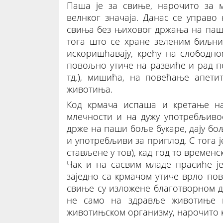
Паша је за свиње, нарочито за 
велнког значаја. Данас се управ
свиња без њиховог држања на паши
тога што се хране зеленим биљни
искоришћавају, крећу на слободн
повољно утиче на развиће и рад по
тд.), мишића, на повећање апети
животиња.
Код крмача испаша и кретање н
млечности и на дужу употребљивос
држе на паши боље букаре, дају бољ
и употребљиви за приплод. С тога ј
стављене у тов), кад год то времен
Чак и на сасвим младе прасиће ј
заједно са крмачом утиче врло п
свиње су изложене благотворном де
не само на здравље животиње 
животињском организму, нарочито 