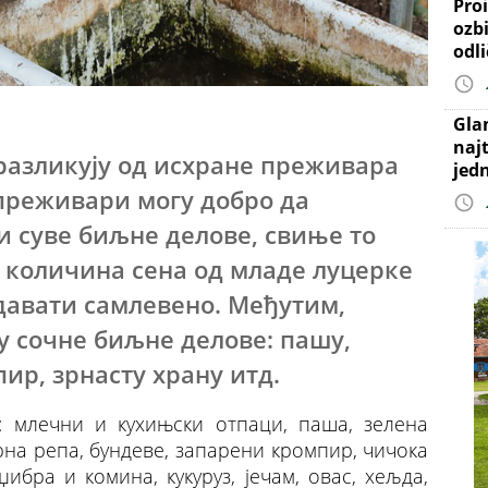
Proi
ozb
odl
Gla
najt
разликују од исхране преживара
jed
к преживари могу добро да
 и суве биљне делове, свиње то
х количина сена од младе луцерке
 давати самлевено. Међутим,
 сочне биљне делове: пашу,
пир, зрнасту храну итд.
у: млечни и кухињски отпаци, паша, зелена
рна репа, бундеве, запарени кромпир, чичока
џибра и комина, кукуруз, јечам, овас, хељда,