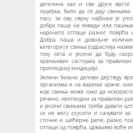
детелина као и све друге врсте 
луцерка, било да се дају свињам
пасу. за ову сврху најбоље је уп
добра паша на ливади или пашњак
нарочито отпаци разног поврћа и
Добра паша и довољне количине
категори|е свиња (одраслија назима
току лета и јесени да буду ско
хранљивих састојака за правилан
приплодној кондицији.
Зелени биљни делови дејствују в
организма и на варење хране. они
које свиња може лако да искористи
речено, неопходни за правилан разв
и јесени свињама треба давати шт
се не могу осусити и сачувати за
сточне и шећерне репе, разно по
отпаци од поврћа, црвљиво воће ит