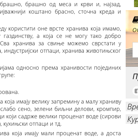
 брашно, брашно од меса и крви и, најзад,
нијважнији коштано брасно, сточна креда и
о
ду користити оне врсте хранива која имамо,
 газдинству, а која се не могу тако добро
. Сва хранива за свиње можемо сврстати у
та, индустријски отпаци, хранива животињског
ријама односно према хранивости појединих
П
групе:
трована.
а која имају велику запремину а малу храниву
Вр
, слабо сено, зелени биљни делови, кромпир,
ци који садрже велики проценат воде (сирови
Ку
, кухињски отпаци и тд.
нива која имају мали проценат воде, а доста