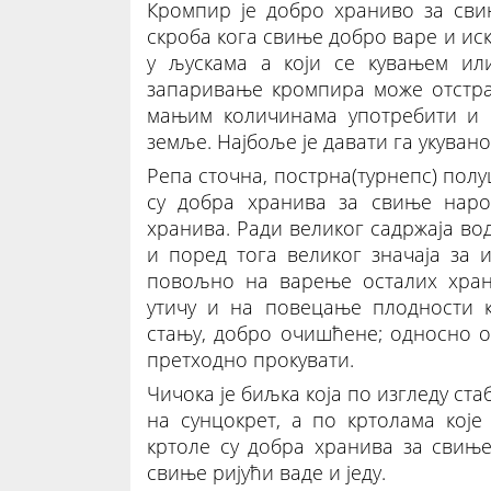
Кромпир је добро храниво за сви
скроба кога свиње добро варе и иск
у љускама а који се кувањем ил
запаривање кромпира може отстра
мањим количинама употребити и 
земље. Најбоље је давати га укуван
Репа сточна, пострна(турнепс) пол
су добра хранива за свиње наро
хранива. Ради великог садржаја во
и поред тога великог значаја за 
повољно на варење осталих храни
утичу и на повецање плодности 
стању, добро очишћене; односно о
претходно прокувати.
Чичока је биљка која по изгледу ст
на сунцокрет, а по кртолама које
кртоле су добра хранива за свињ
свиње ријући ваде и једу.