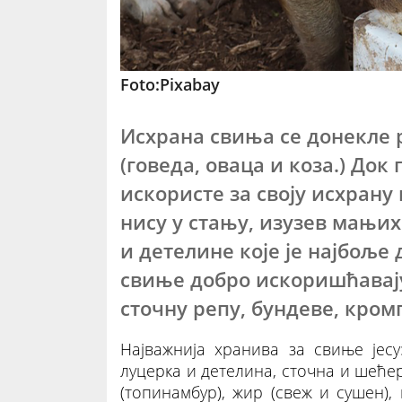
Foto:Pixabay
Исхрана свиња се донекле 
(говеда, оваца и коза.) До
искористе за своју исхрану
нису у стању, изузев мањи
и детелине које је најбоље
свиње добро искоришћавају
сточну репу, бундеве, кром
Најважнија хранива за свиње јес
луцерка и детелина, сточна и шеће
(топинамбур), жир (свеж и сушен), 