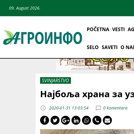
09. August 2026.
POČETNA
VESTI
AG
SELO
SAVETI
O N
SVINJARSTVO
Најбоља храна за у
2020-01-31 13:03:54
0 komentara