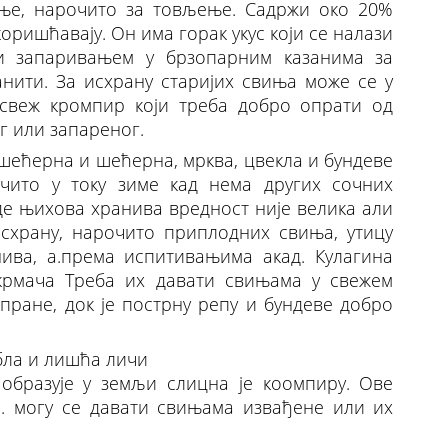
ње, нарочито за товљење. Садржи око 20%
оришћавају. Он има горак укус који се налази
и запаривањем у брзопарним казанима за
нити. За исхрану старијих свиња може се у
свеж кромпир који треба добро опрати од
ог или запареног.
ушећерна и шећерна, мрква, цвекла и бундеве
чито у току зиме кад нема других сочних
де њихова хранива вредност није велика али
исхрану, нарочито приплодних свиња, утицу
ва, а.према испитивањима акад. Кулагина
крмача Треба их давати свињама у свежем
пране, док је пострну репу и бундеве добро
абла и лишћа личи
 образује у земљи слицна је коомпиру. Ове
е. могу се давати свињама извађене или их