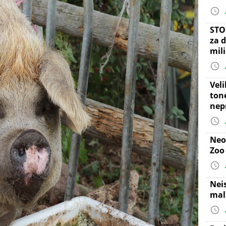
STO
za d
mil
Vel
ton
nep
Neo
Zoo
Nei
mal