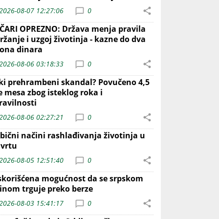
2026-08-07 12:27:06
0
ČARI OPREZNO: Država menja pravila
ržanje i uzgoj životinja - kazne do dva
iona dinara
2026-08-06 03:18:33
0
iki prehrambeni skandal? Povučeno 4,5
e mesa zbog isteklog roka i
ravilnosti
2026-08-06 02:27:21
0
bični načini rashlađivanja životinja u
 vrtu
2026-08-05 12:51:40
0
skorišćena mogućnost da se srpskom
inom trguje preko berze
2026-08-03 15:41:17
0