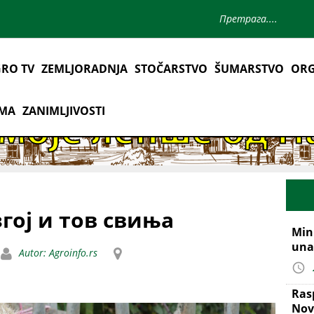
RO TV
ZEMLJORADNJA
STOČARSTVO
ŠUMARSTVO
ORG
AMA
ZANIMLJIVOSTI
згој и тов свиња
Mini
una
Autor: Agroinfo.rs
Ras
Nov