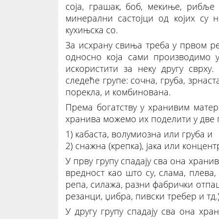
соја, грашак, боб, мекиње, рибље
минерални састојци од којих су 
кухињска со.
За исхрану свиња треба у првом ре
односно која сами производимо у
искористити за неку другу сврху
следеће групе: сочна, груба, зрнас
порекла, и комбинована.
Према богатству у хранивим мате
хранива можемо их поделити у две 
1) кабаста, волумиозна или груба и
2) снажна (крепка), јака или концен
У прву групу спадају сва она хранив
вредност као што су, слама, плева
репа, силажа, разни фабрички отпа
резанци, џибра, пивски требер и тд.)
У другу групу спадају сва она хра