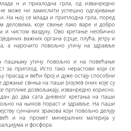
млада н и приалодна грла, од изванредно
о не може ни замислити успешно одгајивање
. На њој се млада и приплодна грла, поред
м деловима, које свиње лако варе и добро
ом и чистом ваздуху. Ово кретање необично
Јединих важних органа (срце, плућа, јетру и
та, а нарочито повољно утичу на здравље
а пашњаку утичу повољно и на повећање
т за приплод. Исто тако нерастови који се
у прасад и већи број и дуже остају способни
е држање свнња на паши (изузев оних које су
ске прплике дозвољакају, изванредно корисно.
едан до два сата дневног кретања на паши
овољно на њихов пораст и здравље. На паши
јству сунчаних зракова који повољно делују
већ и на промет минералних материја у
калцијума и фосфора.