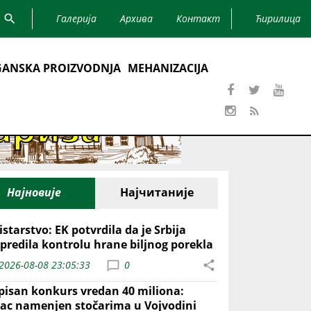
Галерија
Архива
Контакт
Ћирилица
ANSKA PROIZVODNJA
MEHANIZACIJA
Најновије
Најчитаније
starstvo: EK potvrdila da je Srbija
predila kontrolu hrane biljnog porekla
2026-08-08 23:05:33
0
pisan konkurs vredan 40 miliona:
ac namenjen stočarima u Vojvodini