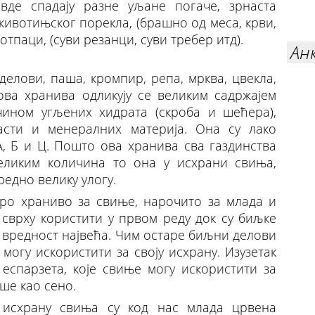
вде спадају разне уљане погаче, зрнаста
животињског порекла, (брашно од меса, крви,
тпаци, (суви резанци, суви требер итд).
Ан
делови, паша, кромпир, репа, мрква, цвекла,
 ова хранива одликују се великим садржајем
чином угљених хидрата (скроба и шећера),
асти и менералних материја. Она су лако
, Б и Ц. Пошто ова хранива сва газдинства
еликим количина то она у исхрани свиња,
едно велику улогу.
ро храниво за свиње, нарочито за млада и
 сврху користити у првом реду док су биљке
а вредност највећа. Чим остаре биљни делови
могу искористити за своју исхрану. Изузетак
 еспарзета, које свиње могу искористити за
уше као сено.
 исхрану свиња су код нас млада црвена