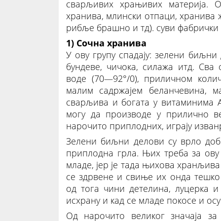
сварљивих храњивих материја. О
хранива, млински отпаци, хранива 
рибље брашно и тд). суви фабрички о
1) Сочна хранива
У ову групу спадају: зелени биљни 
бундеве, чичока, силажа итд. Сва
воде (70—92°/0), приличном коли
малим садржајем беланчевина, м
сварљива и богата у витаминима А
могу да производе у прилично в
нарочито приплодних, играју изванр
Зелени биљни делови су врло доб
приплодна грла. Њих треба за ову
младе, јер је тада њихова хранљив
се здрвене и свиње их онда тешко 
од тога чини детелина, луцерка и
исхрану и кад се младе покосе и ос
Од нарочито великог значаја за