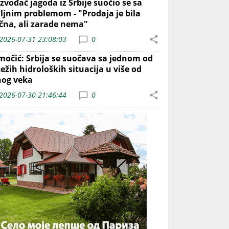
zvođač jagoda iz Srbije suočio se sa
iljnim problemom - "Prodaja je bila
ična, ali zarade nema"
2026-07-31 23:08:03
0
močić: Srbija se suočava sa jednom od
ežih hidroloških situacija u više od
nog veka
2026-07-30 21:46:44
0