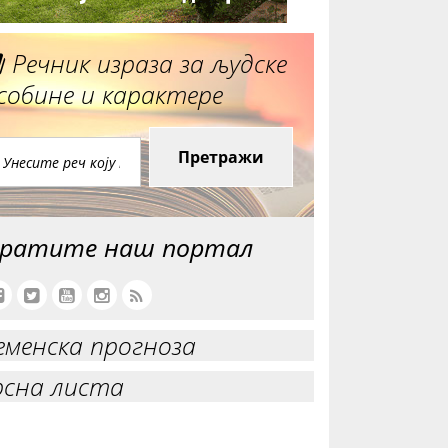
Речник израза за људске
собине и карактере
Претражи
ратите наш портал
еменска прогноза
рсна листа