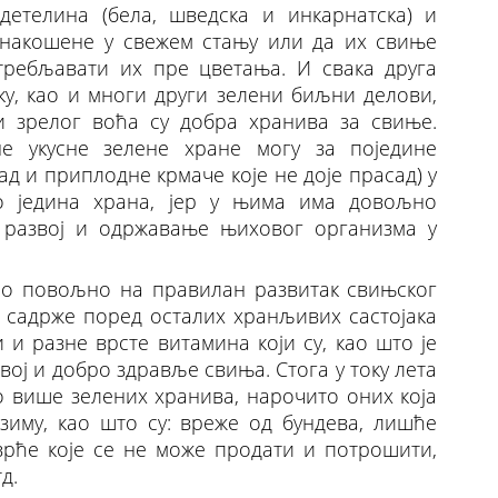
детелина (бела, шведска и инкарнатска) и
а накошене у свежем стању или да их свиње
отребљавати их пре цветања. И свака друга
у, као и многи други зелени биљни делови,
 зрелог воћа су добра хранива за свиње.
 укусне зелене хране могу за поједине
д и приплодне крмаче које не доје прасад) у
ро једина храна, јер у њима има довољно
 развој и одржавање њиховог организма у
рло повољно на правилан развитак свињског
 садрже поред осталих хранљивих састојака
 и разне врсте витамина који су, као што је
ој и добро здравље свиња. Стога у току лета
о више зелених хранива, нарочито оних која
 зиму, као што су: вреже од бундева, лишће
врће које се не може продати и потрошити,
д.