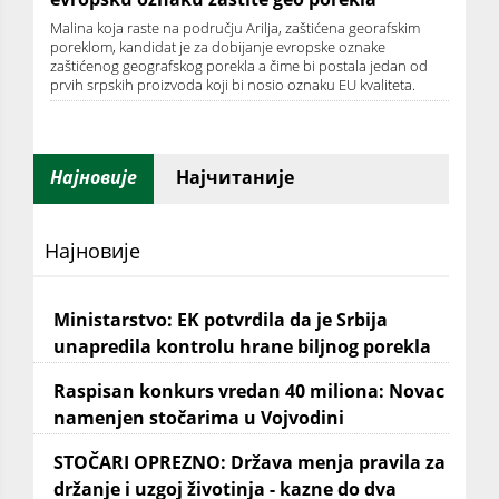
Malina koja raste na području Arilja, zaštićena georafskim
poreklom, kandidat je za dobijanje evropske oznake
zaštićenog geografskog porekla a čime bi postala jedan od
prvih srpskih proizvoda koji bi nosio oznaku EU kvaliteta.
Најновије
Најчитаније
Најновије
Ministarstvo: EK potvrdila da je Srbija
unapredila kontrolu hrane biljnog porekla
Raspisan konkurs vredan 40 miliona: Novac
namenjen stočarima u Vojvodini
STOČARI OPREZNO: Država menja pravila za
držanje i uzgoj životinja - kazne do dva