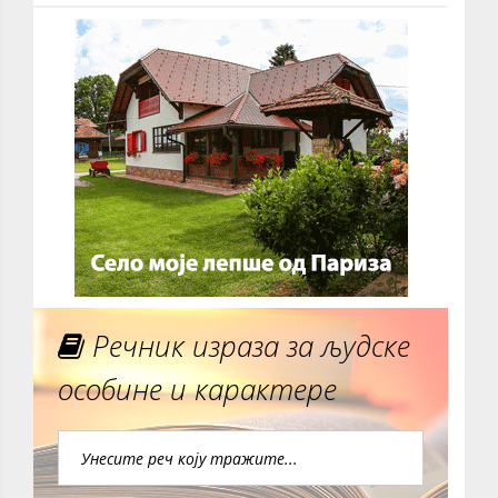
Речник израза за људске
особине и карактере