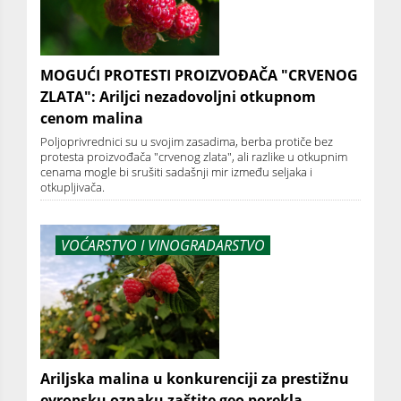
MOGUĆI PROTESTI PROIZVOĐAČA "CRVENOG
ZLATA": Ariljci nezadovoljni otkupnom
cenom malina
Poljoprivrednici su u svojim zasadima, berba protiče bez
protesta proizvođača "crvenog zlata", ali razlike u otkupnim
cenama mogle bi srušiti sadašnji mir između seljaka i
otkupljivača.
VOĆARSTVO I VINOGRADARSTVO
Ariljska malina u konkurenciji za prestižnu
evropsku oznaku zaštite geo porekla