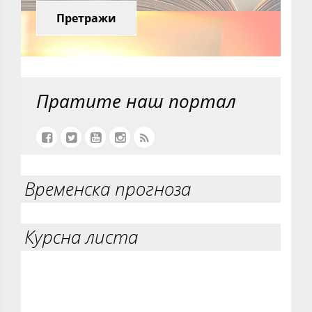
Претражи
Пратите наш портал
Временска прогноза
Курсна листа