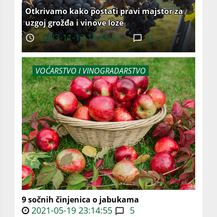
Otkrivamo kako postati pravi majstor za
uzgoj grožđa i vinove loze
2023-11-13 19:45:37
0
VOĆARSTVO I VINOGRADARSTVO
9 sočnih činjenica o jabukama
2021-05-19 23:14:55
5