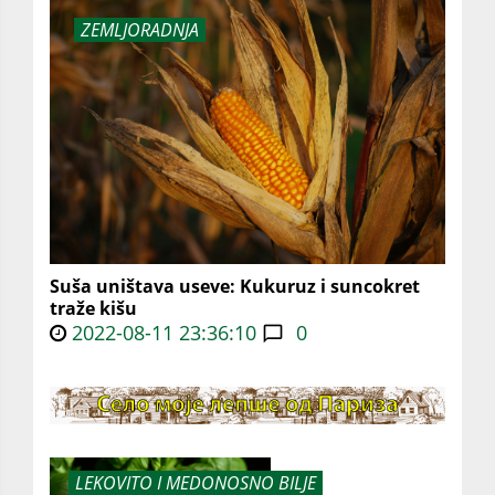
ZEMLJORADNJA
Suša uništava useve: Kukuruz i suncokret
traže kišu
2022-08-11 23:36:10
0
LEKOVITO I MEDONOSNO BILJE