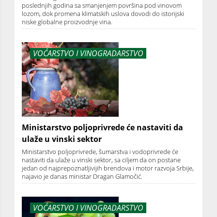
poslednjih godina sa smanjenjem površina pod vinovom
lozom, dok promena klimatskih uslova dovodi do istorijski
niske globalne proizvodnje vina.
VOĆARSTVO I VINOGRADARSTVO
Ministarstvo poljoprivrede će nastaviti da
ulaže u vinski sektor
Ministarstvo poljoprivrede, šumarstva i vodoprivrede će
nastaviti da ulaže u vinski sektor, sa ciljem da on postane
jedan od najprepoznatljivijih brendova i motor razvoja Srbije,
najavio je danas ministar Dragan Glamočić.
VOĆARSTVO I VINOGRADARSTVO