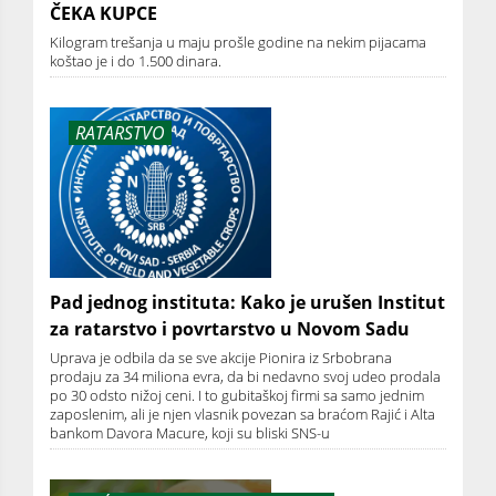
ČEKA KUPCE
Kilogram trešanja u maju prošle godine na nekim pijacama
koštao je i do 1.500 dinara.
RATARSTVO
Pad jednog instituta: Kako je urušen Institut
za ratarstvo i povrtarstvo u Novom Sadu
Uprava je odbila da se sve akcije Pionira iz Srbobrana
prodaju za 34 miliona evra, da bi nedavno svoj udeo prodala
po 30 odsto nižoj ceni. I to gubitaškoj firmi sa samo jednim
zaposlenim, ali je njen vlasnik povezan sa braćom Rajić i Alta
bankom Davora Macure, koji su bliski SNS-u