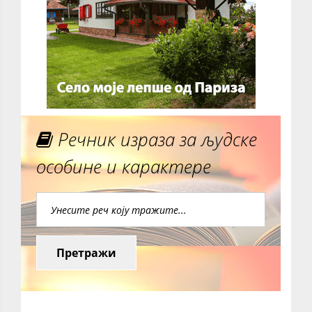
Речник израза за људске
особине и карактере
Претражи