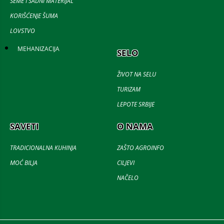
SEME I SADNI MATERIJAL
KORIŠĆENJE ŠUMA
LOVSTVO
MEHANIZACIJA
SELO
ŽIVOT NA SELU
TURIZAM
LEPOTE SRBIJE
SAVETI
O NAMA
TRADICIONALNA KUHINJA
ZAŠTO AGROINFO
MOĆ BILJA
CILJEVI
NAČELO