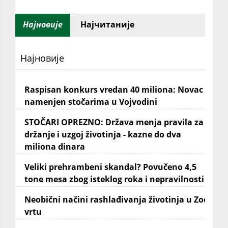
Најновије
Најчитаније
Најновије
Raspisan konkurs vredan 40 miliona: Novac
namenjen stočarima u Vojvodini
STOČARI OPREZNO: Država menja pravila za
držanje i uzgoj životinja - kazne do dva
miliona dinara
Veliki prehrambeni skandal? Povučeno 4,5
tone mesa zbog isteklog roka i nepravilnosti
Neobični načini rashlađivanja životinja u Zoo
vrtu