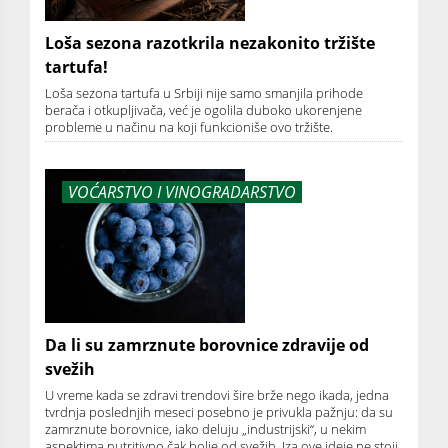
Loša sezona razotkrila nezakonito tržište
tartufa!
Loša sezona tartufa u Srbiji nije samo smanjila prihode
berača i otkupljivača, već je ogolila duboko ukorenjene
probleme u načinu na koji funkcioniše ovo tržište.
VOĆARSTVO I VINOGRADARSTVO
Da li su zamrznute borovnice zdravije od
svežih
U vreme kada se zdravi trendovi šire brže nego ikada, jedna
tvrdnja poslednjih meseci posebno je privukla pažnju: da su
zamrznute borovnice, iako deluju „industrijski“, u nekim
aspektima nutritivno čak bolje od svežih. Iza ove ideje ne stoji