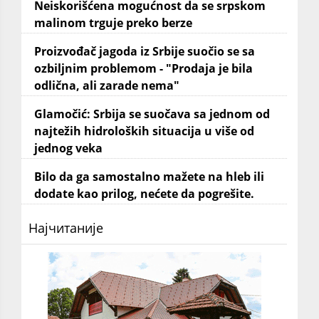
Neiskorišćena mogućnost da se srpskom
malinom trguje preko berze
Proizvođač jagoda iz Srbije suočio se sa
ozbiljnim problemom - "Prodaja je bila
odlična, ali zarade nema"
Glamočić: Srbija se suočava sa jednom od
najtežih hidroloških situacija u više od
jednog veka
Bilo da ga samostalno mažete na hleb ili
dodate kao prilog, nećete da pogrešite.
Најчитаније