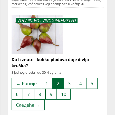
marketing, već proces koji počinje već u voćnjaku.
VOĆARSTVO I VINOGRADARSTVO
Da li znate - koliko plodova daje divlja
kruška?
S jednog drveta i do 30 kilograma
← Раније
1
2
3
4
5
6
7
8
9
10
Следеће →