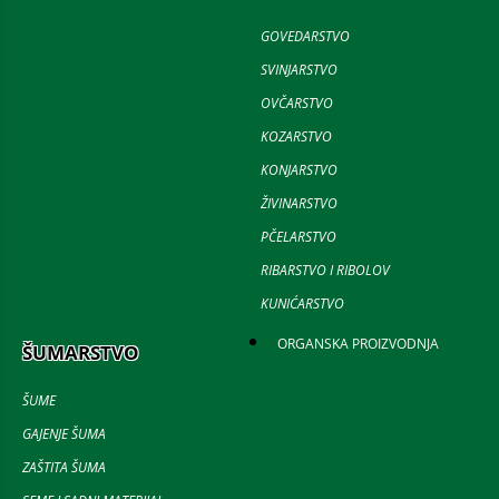
GOVEDARSTVO
SVINJARSTVO
OVČARSTVO
KOZARSTVO
KONJARSTVO
ŽIVINARSTVO
PČELARSTVO
RIBARSTVO I RIBOLOV
KUNIĆARSTVO
ORGANSKA PROIZVODNJA
ŠUMARSTVO
ŠUME
GAJENJE ŠUMA
ZAŠTITA ŠUMA