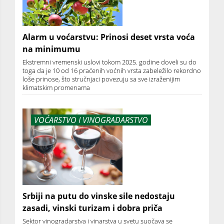
Alarm u voćarstvu: Prinosi deset vrsta voća
na minimumu
Ekstremni vremenski uslovi tokom 2025. godine doveli su do
toga da je 10 od 16 praćenih voćnih vrsta zabeležilo rekordno
loše prinose, što stručnjaci povezuju sa sve izraženijim
klimatskim promenama
VOĆARSTVO I VINOGRADARSTVO
Srbiji na putu do vinske sile nedostaju
zasadi, vinski turizam i dobra priča
Sektor vinogradarstva i vinarstva u svetu suočava se