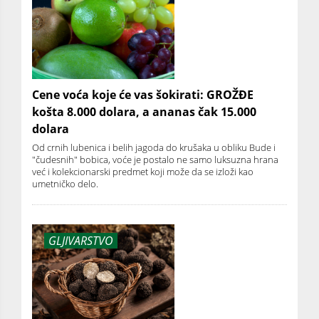
Cene voća koje će vas šokirati: GROŽĐE
košta 8.000 dolara, a ananas čak 15.000
dolara
Od crnih lubenica i belih jagoda do krušaka u obliku Bude i
"čudesnih" bobica, voće je postalo ne samo luksuzna hrana
već i kolekcionarski predmet koji može da se izloži kao
umetničko delo.
GLJIVARSTVO