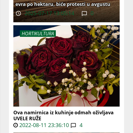
evra po hektaru, biće protesti u avgustu
2025-07-17 13:05:14
0
HORTIKULTURA
Ova namirnica iz kuhinje odmah oživljava
UVELE RUŽE
2022-08-11 23:36:10
4