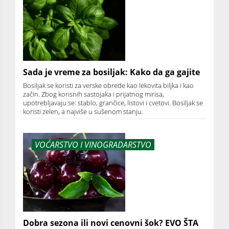
Sada je vreme za bosiljak: Kako da ga gajite
Bosiljak se koristi za verske obrede kao lekovita biljka i kao
začin. Zbog korisnih sastojaka i prijatnog mirisa,
upotrebljavaju se: stablo, grančice, listovi i cvetovi. Bosiljak se
koristi zelen, a najviše u sušenom stanju.
VOĆARSTVO I VINOGRADARSTVO
Dobra sezona ili novi cenovni šok? EVO ŠTA