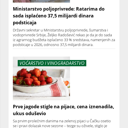
Ministarstvo poljoprivrede: Ratarima do
sada isplaćeno 37,5 milijardi dinara
podsticaja
Državni sekretar u Ministarstvu poljoprivrede, šumarstva i
vodoprivrede Srbije, Željko Radošević rekao je da je do sada
iz agrarnog budžeta isplaćeno 33 % sredstava, namenjenih za
podsticaje u 2026, odnosno 37,5 milijardi dinara.
VOĆARSTVO I VINOGRADARSTVO
Prve jagode stigle na pijace, cena iznenadila,
ukus oduševio
Sa prvim prolećnim danima na zelenoj pijaci u Čačku osetio
se i pravi dolazak nove sezone – tezge su oživele, stiglo je