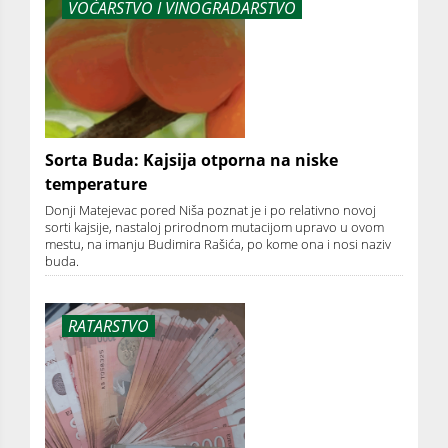
VOĆARSTVO I VINOGRADARSTVO
Sorta Buda: Kajsija otporna na niske
temperature
Donji Matejevac pored Niša poznat je i po relativno novoj
sorti kajsije, nastaloj prirodnom mutacijom upravo u ovom
mestu, na imanju Budimira Rašića, po kome ona i nosi naziv
buda.
RATARSTVO