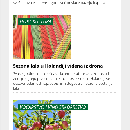
sveže povrće, a prve jagode već privlače pažnju kupaca.
HORTIKULTURA
Sezona lala u Holandiji viđena iz drona
Svake godine, u proleće, kada temperature polako rastu i
Zemlju ogreju prvi sunčani zraci posle zime, u Holandiji se
dešava jedan od najživopisnijih događaja - sezona cvetanja
lala.
VOĆARSTVO I VINOGRADARSTVO