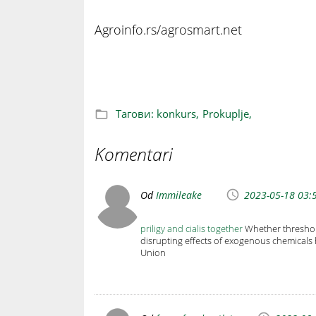
Agroinfo.rs/agrosmart.net
Konkurs: Besplatna analiza zemljišta n
Тагови:
konkurs,
Prokuplje,
Komentari
Od
Immileake
2023-05-18 03:
priligy and cialis together
Whether threshold
disrupting effects of exogenous chemicals
Union