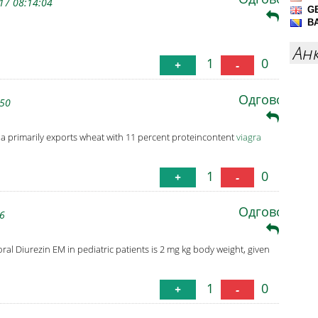
17 08:14:04
Ан
1
0
+
-
Одговори
:50
dia primarily exports wheat with 11 percent proteincontent
viagra
1
0
+
-
Одговори
16
 oral Diurezin EM in pediatric patients is 2 mg kg body weight, given
1
0
+
-