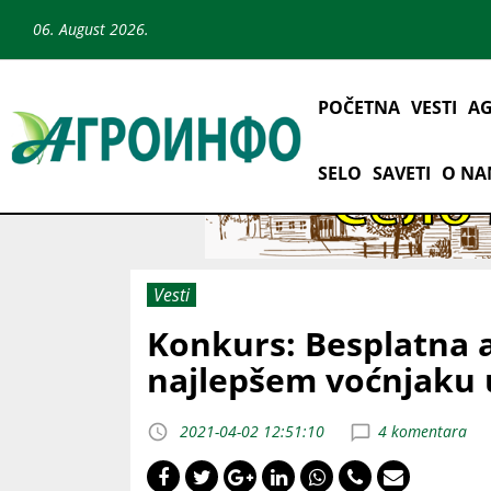
06. August 2026.
POČETNA
VESTI
AG
SELO
SAVETI
O N
Vesti
Konkurs: Besplatna a
najlepšem voćnjaku 
2021-04-02 12:51:10
4 komentara