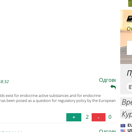
ajlepšem voćnjaku u Prokuplju
о
П
Одговори
58:32
s exist for endocrine active substances and for endocrine
Вр
 has been posed as a question for regulatory policy by the European
Ку
2
0
+
-
Одговори