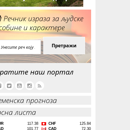
Речник израза за људске
собине и карактере
Претражи
ратите наш портал
еменска прогноза
рсна листа