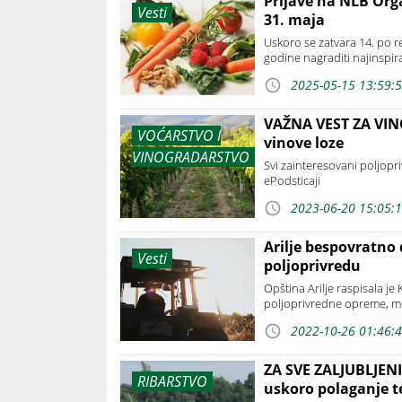
Prijave na NLB Org
Vesti
31. maja
Uskoro se zatvara 14. po r
godine nagraditi najinspir
2025-05-15 13:59:
VAŽNA VEST ZA VIN
VOĆARSTVO I
vinove loze
VINOGRADARSTVO
Svi zainteresovani poljopr
ePodsticaji
2023-06-20 15:05:
Arilje bespovratno 
Vesti
poljoprivredu
Opština Arilje raspisala j
poljoprivredne opreme, me
2022-10-26 01:46:
ZA SVE ZALJUBLJENI
RIBARSTVO
uskoro polaganje t