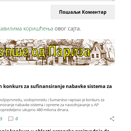
Пошаљи Коментар
авилима коришћења
овог сајта.
n konkurs za sufinansiranje nabavke sistema za
a poljoprivredu, vodoprivredu i šumarstvo rapisao je konkurs za
ansiranje nabavke sistema i opreme za navodnjavanje u AP
je opredeljeno ukupno 480 miliona dinara.
25
0