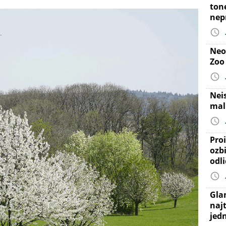
ton
nep
Neo
Zoo
Nei
mal
Proi
ozb
odl
Gla
najt
jed