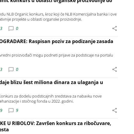
anic konkurs u oblasti organske proizvodnje do
edu NLB Organic konkurs, kroz koji će NLB Komercijalna banka i ove
ativnije projekte u oblasti organske proizvodnje.
53
0
OGRADARE: Raspisan poziv za podizanje zasada
ivredni proizvođači mogu podneti prijave za podsticaje na portalu
13
0
daje blizu šest miliona dinara za ulaganja u
e Konkurs za dodelu podsticajnih sredstava za nabavku nove
hanizacije i stočnog fonda u 2022. godini.
49
9
KE U RIBOLOV: Završen konkurs za ribočuvare,
esta