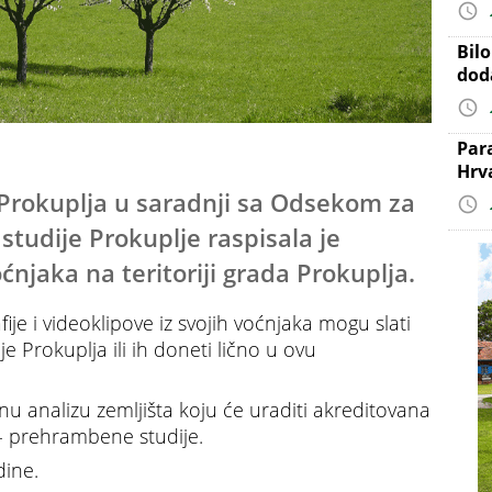
Bil
dod
Par
Hrv
 Prokuplja u saradnji sa Odsekom za
tudije Prokuplje raspisala je
ćnjaka na teritoriji grada Prokuplja.
ije i videoklipove iz svojih voćnjaka mogu slati
e Prokuplja ili ih doneti lično u ovu
 analizu zemljišta koju će uraditi akreditovana
- prehrambene studije.
dine.