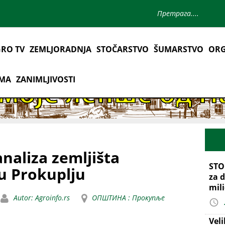
RO TV
ZEMLJORADNJA
STOČARSTVO
ŠUMARSTVO
ORG
AMA
ZANIMLJIVOSTI
naliza zemljišta
STO
u Prokuplju
za d
mil
Autor: Agroinfo.rs
ОПШТИНА : Прокупље
Vel