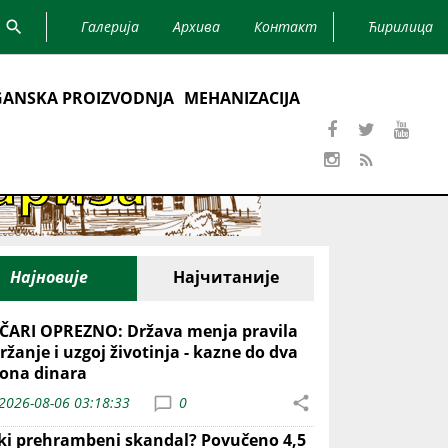
Галерија
Архива
Контакт
Ћирилица
ANSKA PROIZVODNJA
MEHANIZACIJA
Најновије
Најчитаније
ČARI OPREZNO: Država menja pravila
ržanje i uzgoj životinja - kazne do dva
iona dinara
2026-08-06 03:18:33
0
iki prehrambeni skandal? Povučeno 4,5