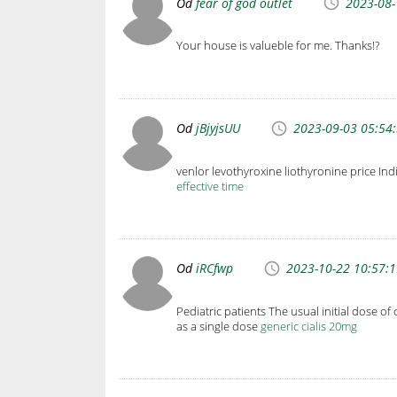
Od
fear of god outlet
2023-08-
Your house is valueble for me. Thanks!?
Od
jBjyjsUU
2023-09-03 05:54
venlor levothyroxine liothyronine price In
effective time
Od
iRCfwp
2023-10-22 10:57:
Pediatric patients The usual initial dose of
as a single dose
generic cialis 20mg