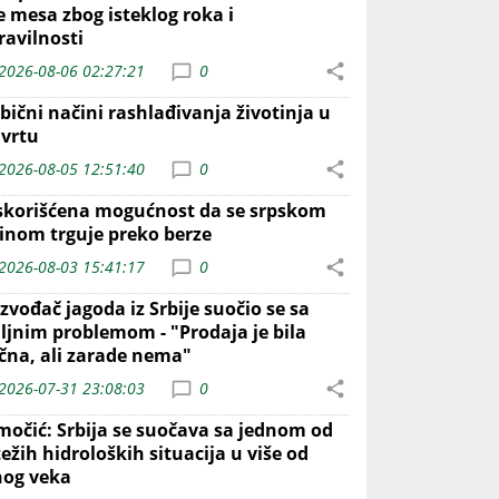
e mesa zbog isteklog roka i
ravilnosti
2026-08-06 02:27:21
0
bični načini rashlađivanja životinja u
 vrtu
2026-08-05 12:51:40
0
skorišćena mogućnost da se srpskom
inom trguje preko berze
2026-08-03 15:41:17
0
zvođač jagoda iz Srbije suočio se sa
iljnim problemom - "Prodaja je bila
ična, ali zarade nema"
2026-07-31 23:08:03
0
močić: Srbija se suočava sa jednom od
ežih hidroloških situacija u više od
nog veka