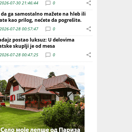
2026-07-30 21:46:44
0
o da ga samostalno mažete na hleb ili
ate kao prilog, nećete da pogrešite.
2026-07-28 00:57:47
0
adajz postao luksuz: U delovima
atske skuplji je od mesa
2026-07-28 00:47:25
0