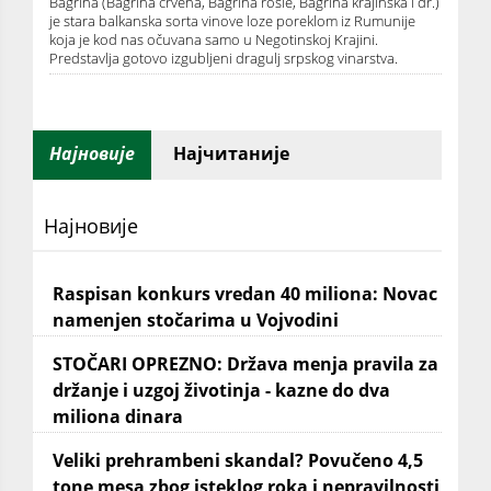
Bagrina (Bagrina crvena, Bagrina rošie, Bagrina krajinska i dr.)
je stara balkanska sorta vinove loze poreklom iz Rumunije
koja je kod nas očuvana samo u Negotinskoj Krajini.
Predstavlja gotovo izgubljeni dragulj srpskog vinarstva.
Најновије
Најчитаније
Најновије
Raspisan konkurs vredan 40 miliona: Novac
namenjen stočarima u Vojvodini
STOČARI OPREZNO: Država menja pravila za
držanje i uzgoj životinja - kazne do dva
miliona dinara
Veliki prehrambeni skandal? Povučeno 4,5
tone mesa zbog isteklog roka i nepravilnosti