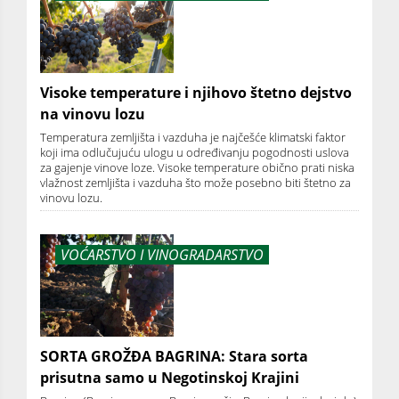
Visoke temperature i njihovo štetno dejstvo
na vinovu lozu
Temperatura zemljišta i vazduha je najčešće klimatski faktor
koji ima odlučujuću ulogu u određivanju pogodnosti uslova
za gajenje vinove loze. Visoke temperature obično prati niska
vlažnost zemljišta i vazduha što može posebno biti štetno za
vinovu lozu.
VOĆARSTVO I VINOGRADARSTVO
SORTA GROŽĐA BAGRINA: Stara sorta
prisutna samo u Negotinskoj Krajini