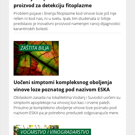
proizvod za detekciju fitoplazme
Problem pojave i širenja fitoplazme kod vinove loze još nije
rešen ni kod nas, ni u svetu. Ipak, tim studenata iz Srbije
predstavio je inovativni proizvod namenjen ranoj dijagnostici
karantinskih bolesti.
ZAŠTITA BILJA
Uočeni simptomi kompleksnog oboljenja
vinove loze poznatog pod nazivom ESKA
Obilaskom zasada na lokalitetima Vodanj i Suvodol uočeni su
simptomi apopleksije na vinovoj lozi kao i crvene paleži.
Prisutno je kompleksno oboljenje vinove loze poznato pod
nazivom ESKA pa je potrebno preduzeti odgovarajuće mere.
VOĆARSTVO I VINOGRADARSTVO