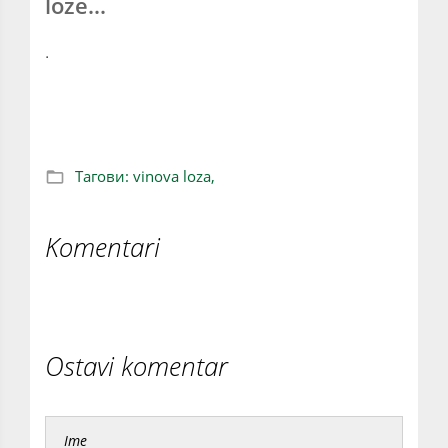
loze...
.
Vinova loza zaštita
Тагови:
vinova loza,
Komentari
Ostavi komentar