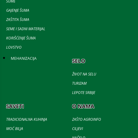
ŠUME
GAJENJE ŠUMA
ZAŠTITA ŠUMA
SEME I SADNI MATERIJAL
KORIŠĆENJE ŠUMA
LOVSTVO
MEHANIZACIJA
SELO
ŽIVOT NA SELU
TURIZAM
LEPOTE SRBIJE
SAVETI
O NAMA
TRADICIONALNA KUHINJA
ZAŠTO AGROINFO
MOĆ BILJA
CILJEVI
NAČELO