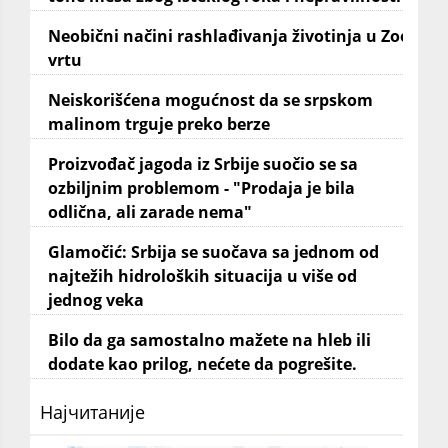
Neobični načini rashlađivanja životinja u Zoo
vrtu
Neiskorišćena mogućnost da se srpskom
malinom trguje preko berze
Proizvođač jagoda iz Srbije suočio se sa
ozbiljnim problemom - "Prodaja je bila
odlična, ali zarade nema"
Glamočić: Srbija se suočava sa jednom od
najtežih hidroloških situacija u više od
jednog veka
Bilo da ga samostalno mažete na hleb ili
dodate kao prilog, nećete da pogrešite.
Најчитаније