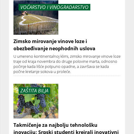
VOĆARSTVO I VINOGRADARSTVO
Zimsko mirovanje vinove loze i
obezbeđivanje neophodnih uslova
U umereno kontinentalnoj klimi, zimsko mirovanje vinove loze
traje od kraja novembra do druge polovine marta, odnosno
počinje kada lišće potpuno opadne, a završava se kada
počne kretanje sokova u proleće.
ZAŠTITA BILJA
Takmičenje za najbolju tehnološku
inovaciju: Srpski studenti kreirali inovativni