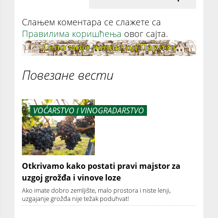
Слањем коментара се слажете са
Правилима коришћења
овог сајта.
Повезане вести
VOĆARSTVO I VINOGRADARSTVO
Otkrivamo kako postati pravi majstor za
uzgoj grožđa i vinove loze
Ako imate dobro zemljište, malo prostora i niste lenji,
uzgajanje grožđa nije težak poduhvat!