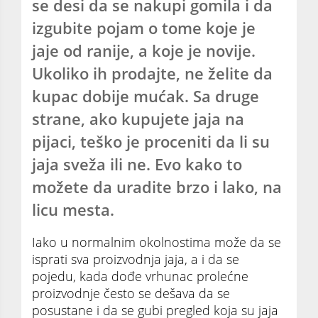
se desi da se nakupi gomila i da
izgubite pojam o tome koje je
jaje od ranije, a koje je novije.
Ukoliko ih prodajte, ne želite da
kupac dobije mućak. Sa druge
strane, ako kupujete jaja na
pijaci, teško je proceniti da li su
jaja sveža ili ne. Evo kako to
možete da uradite brzo i lako, na
licu mesta.
Iako u normalnim okolnostima može da se
isprati sva proizvodnja jaja, a i da se
pojedu, kada dođe vrhunac prolećne
proizvodnje često se dešava da se
posustane i da se gubi pregled koja su jaja