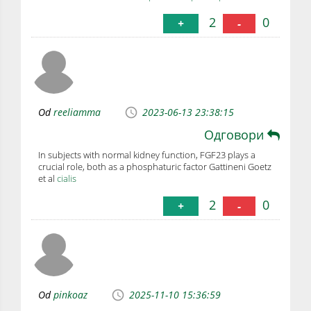
2
0
+
-
Od
reeliamma
2023-06-13 23:38:15
Одговори
In subjects with normal kidney function, FGF23 plays a
crucial role, both as a phosphaturic factor Gattineni Goetz
et al
cialis
2
0
+
-
Od
pinkoaz
2025-11-10 15:36:59