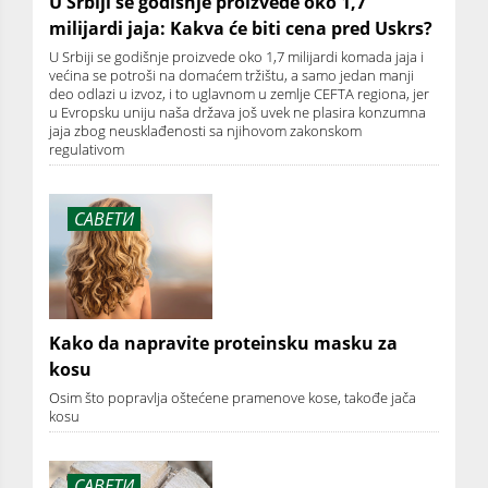
U Srbiji se godišnje proizvede oko 1,7
milijardi jaja: Kakva će biti cena pred Uskrs?
U Srbiji se godišnje proizvede oko 1,7 milijardi komada jaja i
većina se potroši na domaćem tržištu, a samo jedan manji
deo odlazi u izvoz, i to uglavnom u zemlje CEFTA regiona, jer
u Evropsku uniju naša država još uvek ne plasira konzumna
jaja zbog neusklađenosti sa njihovom zakonskom
regulativom
САВЕТИ
Kako da napravite proteinsku masku za
kosu
Osim što popravlja oštećene pramenove kose, takođe jača
kosu
САВЕТИ