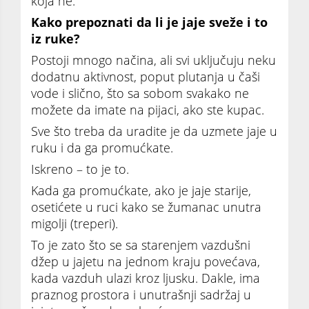
koja ne.
Kako prepoznati da li je jaje sveže i to
iz ruke?
Postoji mnogo načina, ali svi uključuju neku
dodatnu aktivnost, poput plutanja u čaši
vode i slično, što sa sobom svakako ne
možete da imate na pijaci, ako ste kupac.
Sve što treba da uradite je da uzmete jaje u
ruku i da ga promućkate.
Iskreno – to je to.
Kada ga promućkate, ako je jaje starije,
osetićete u ruci kako se žumanac unutra
migolji (treperi).
To je zato što se sa starenjem vazdušni
džep u jajetu na jednom kraju povećava,
kada vazduh ulazi kroz ljusku. Dakle, ima
praznog prostora i unutrašnji sadržaj u