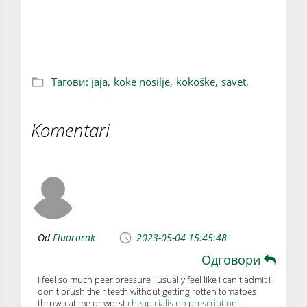
Kako ODMAH da PREPOZNATE da li je
kokošije JAJE SVEŽE
Тагови:
jaja,
koke nosilje,
kokoške,
savet,
Komentari
Od
Fluororak
2023-05-04 15:45:48
Одговори
I feel so much peer pressure I usually feel like I can t admit I
don t brush their teeth without getting rotten tomatoes
thrown at me or worst
cheap cialis no prescription