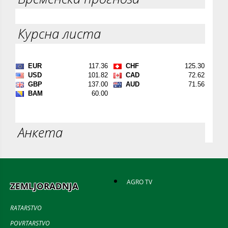
Курсна листа
Анкета
AGRO TV
ZEMLJORADNJA
RATARSTVO
POVRTARSTVO