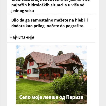
najtežih hidroloških situacija u više od
jednog veka
Bilo da ga samostalno mažete na hleb ili
dodate kao prilog, nećete da pogrešite.
Најчитаније