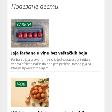
Повезане вести
САВЕТИ
Jaja farbana u vinu bez veštačkih boja
Farbanje jaja u crvenom vinu je jednostavan, prirodan i
veoma efektan način da dobijete prelepa, tamna jaja sa
blagim šljokičastim sjajem.
Vesti