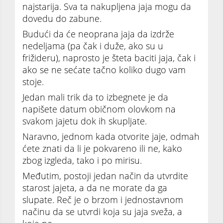
najstarija. Sva ta nakupljena jaja mogu da
dovedu do zabune.
Budući da će neoprana jaja da izdrže
nedeljama (pa čak i duže, ako su u
frižideru), naprosto je šteta baciti jaja, čak i
ako se ne sećate tačno koliko dugo vam
stoje.
Jedan mali trik da to izbegnete je da
napišete datum običnom olovkom na
svakom jajetu dok ih skupljate.
Naravno, jednom kada otvorite jaje, odmah
ćete znati da li je pokvareno ili ne, kako
zbog izgleda, tako i po mirisu.
Međutim, postoji jedan način da utvrdite
starost jajeta, a da ne morate da ga
slupate. Reč je o brzom i jednostavnom
načinu da se utvrdi koja su jaja sveža, a