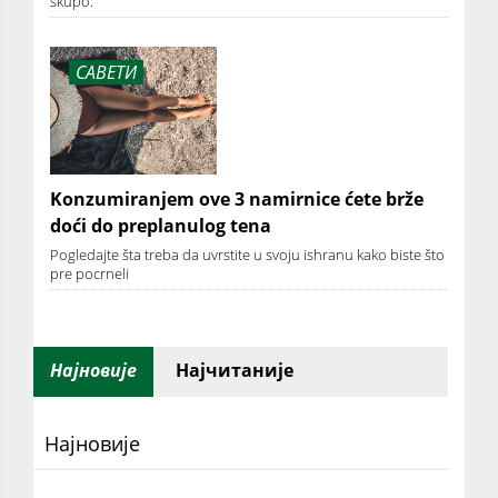
skupo.
САВЕТИ
Konzumiranjem ove 3 namirnice ćete brže
doći do preplanulog tena
Pogledajte šta treba da uvrstite u svoju ishranu kako biste što
pre pocrneli
Најновије
Најчитаније
Најновије