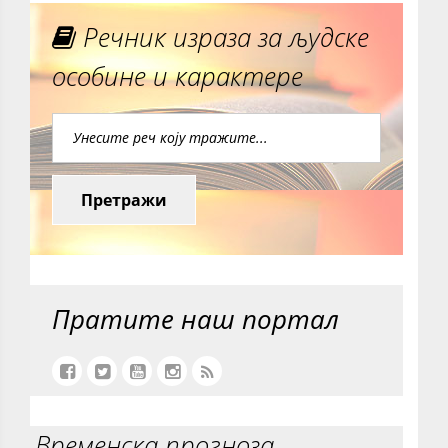
Речник израза за људске
особине и карактере
Претражи
Пратите наш портал
Временска прогноза