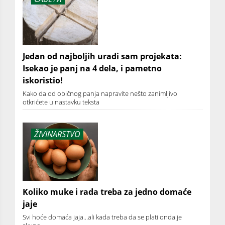
Jedan od najboljih uradi sam projekata:
Isekao je panj na 4 dela, i pametno
iskoristio!
Kako da od običnog panja napravite nešto zanimljivo
otkrićete u nastavku teksta
ŽIVINARSTVO
Koliko muke i rada treba za jedno domaće
jaje
Svi hoće domaća jaja...ali kada treba da se plati onda je