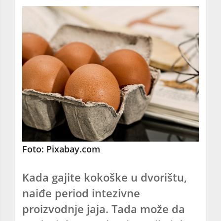
Foto: Pixabay.com
Kada gajite kokoške u dvorištu,
naiđe period intezivne
proizvodnje jaja. Tada može da