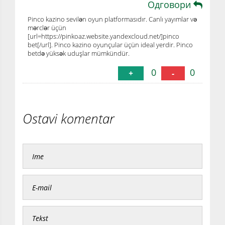
Одговори
Pinco kazino sevilən oyun platformasıdır. Canlı yayımlar və
mərclər üçün
[url=https://pinkoaz.website.yandexcloud.net/]pinco
bet[/url]. Pinco kazino oyunçular üçün ideal yerdir. Pinco
betdə yüksək uduşlar mümkündür.
0
0
+
-
Ostavi komentar