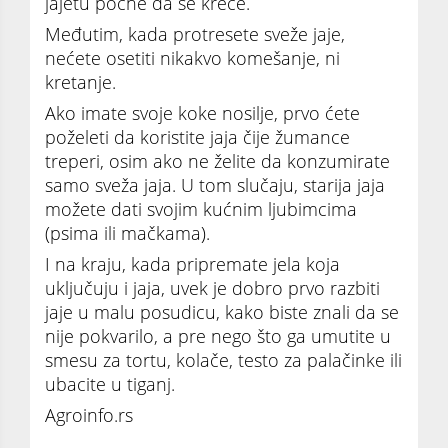
jajetu počne da se kreće.
Međutim, kada protresete sveže jaje,
nećete osetiti nikakvo komešanje, ni
kretanje.
Ako imate svoje koke nosilje, prvo ćete
poželeti da koristite jaja čije žumance
treperi, osim ako ne želite da konzumirate
samo sveža jaja. U tom slučaju, starija jaja
možete dati svojim kućnim ljubimcima
(psima ili mačkama).
I na kraju, kada pripremate jela koja
uključuju i jaja, uvek je dobro prvo razbiti
jaje u malu posudicu, kako biste znali da se
nije pokvarilo, a pre nego što ga umutite u
smesu za tortu, kolače, testo za palačinke ili
ubacite u tiganj.
Agroinfo.rs