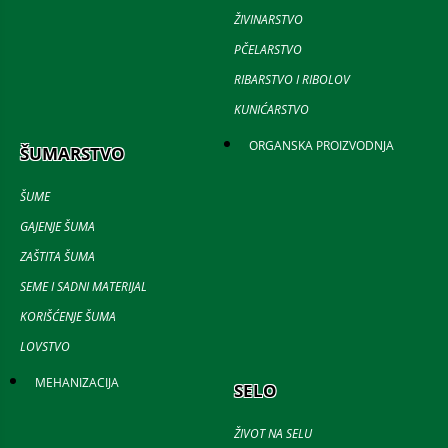
ŽIVINARSTVO
PČELARSTVO
RIBARSTVO I RIBOLOV
KUNIĆARSTVO
ORGANSKA PROIZVODNJA
ŠUMARSTVO
ŠUME
GAJENJE ŠUMA
ZAŠTITA ŠUMA
SEME I SADNI MATERIJAL
KORIŠĆENJE ŠUMA
LOVSTVO
MEHANIZACIJA
SELO
ŽIVOT NA SELU