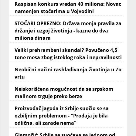
Raspisan konkurs vredan 40 miliona: Novac
namenjen stočarima u Vojvodini
STOČARI OPREZNO: Država menja pravila za
držanje i uzgoj životinja - kazne do dva
miliona dinara
Veliki prehrambeni skandal? Povučeno 4,5
tone mesa zbog isteklog roka i nepravilnosti
Neobični načini rashlađivanja životinja u Zoo
vrtu
Neiskorišćena mogućnost da se srpskom
malinom trguje preko berze
Proizvođač jagoda iz Srbije suočio se sa
ozbiljnim problemom - "Prodaja je bila
odlična, ali zarade nema"
Glamočić: Srbija se suočava sa jednom od