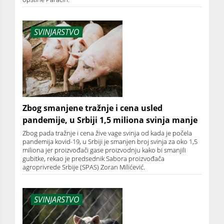
SVINJARSTVO
Zbog smanjene tražnje i cena usled
pandemije, u Srbiji 1,5 miliona svinja manje
Zbog pada tražnje i cena žive vage svinja od kada je počela
pandemija kovid-19, u Srbiji je smanjen broj svinja za oko 1,5
miliona jer proizvođači gase proizvodnju kako bi smanjili
gubitke, rekao je predsednik Sabora proizvođača
agroprivrede Srbije (SPAS) Zoran Milićević.
SVINJARSTVO