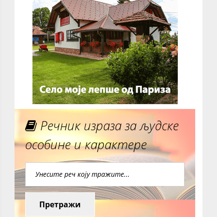
Речник израза за људске
особине и карактере
Претражи