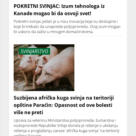
POKRETNI SVINJAC: Izum tehnologa iz
Kanade mogao bi da osvoji svet!
Pokretni svinjac jedan je u nizu inovacija koje su dostupne i
koje bi trebalo da unaprede poljoprivredu. Ovaj izum mogao
bi uskoro da zaživi u mnogim domaćinstvima.
SVINJARSTVO
Suzbijena afrička kuga svinja na teritoriji
opštine Paraćin: Opasnost od ove bolesti
više ne preti
Uprava za veterinu Ministarstva poljoprivrede, šumarstva i
vodoprivrede Republike Srbije donela je rešenje o ukidanju
rešenja o proglašenju zaraze 'afrička kuga svinja' na teritoriji
opštine Paraćin.