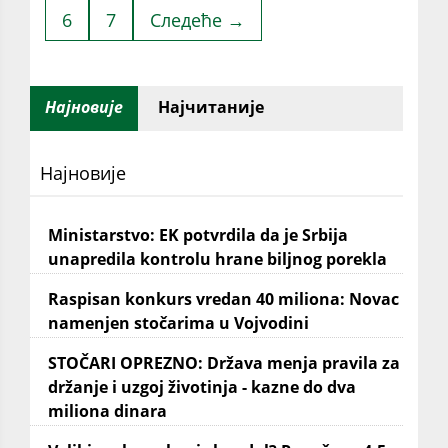
6
7
Следеће →
Најновије
Најчитаније
Најновије
Ministarstvo: EK potvrdila da je Srbija
unapredila kontrolu hrane biljnog porekla
Raspisan konkurs vredan 40 miliona: Novac
namenjen stočarima u Vojvodini
STOČARI OPREZNO: Država menja pravila za
držanje i uzgoj životinja - kazne do dva
miliona dinara