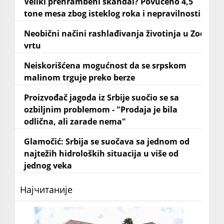
Veliki prehrambeni skandal? Povučeno 4,5
tone mesa zbog isteklog roka i nepravilnosti
Neobični načini rashlađivanja životinja u Zoo
vrtu
Neiskorišćena mogućnost da se srpskom
malinom trguje preko berze
Proizvođač jagoda iz Srbije suočio se sa
ozbiljnim problemom - "Prodaja je bila
odlična, ali zarade nema"
Glamočić: Srbija se suočava sa jednom od
najtežih hidroloških situacija u više od
jednog veka
Најчитаније