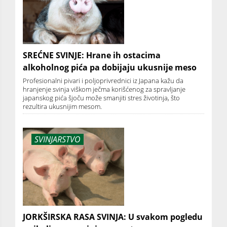
SREĆNE SVINJE: Hrane ih ostacima
alkoholnog pića pa dobijaju ukusnije meso
Profesionalni pivari i poljoprivrednici iz Japana kažu da
hranjenje svinja viškom ječma korišćenog za spravljanje
japanskog pića šjoču može smanjiti stres životinja, što
rezultira ukusnijim mesom.
SVINJARSTVO
JORKŠIRSKA RASA SVINJA: U svakom pogledu