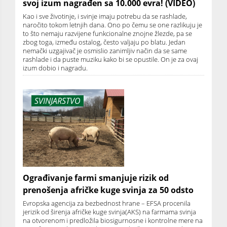
svoj izum nagrađen sa 10.000 evra! (VIDEO)
Kao i sve životinje, i svinje imaju potrebu da se rashlade,
naročito tokom letnjih dana. Ono po čemu se one razlikuju je
to što nemaju razvijene funkcionalne znojne žlezde, pa se
zbog toga, između ostalog, često valjaju po blatu. Jedan
nemački uzgajivač je osmislio zanimljiv način da se same
rashlade i da puste muziku kako bi se opustile. On je za ovaj
izum dobio i nagradu.
SVINJARSTVO
Ograđivanje farmi smanjuje rizik od
prenošenja afričke kuge svinja za 50 odsto
Evropska agencija za bezbednost hrane – EFSA procenila
jerizik od širenja afričke kuge svinja(AKS) na farmama svinja
na otvorenom i predložila biosigurnosne i kontrolne mere na