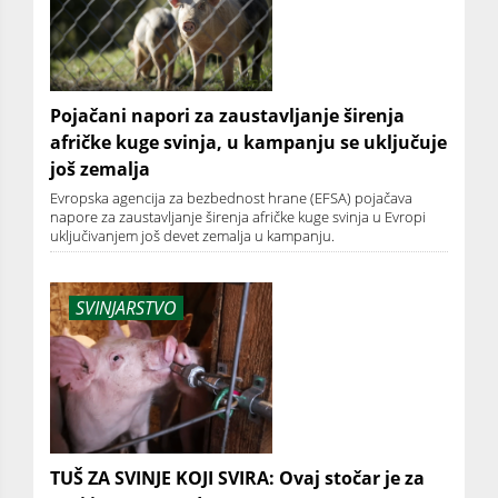
Pojačani napori za zaustavljanje širenja
afričke kuge svinja, u kampanju se uključuje
još zemalja
Evropska agencija za bezbednost hrane (EFSA) pojačava
napore za zaustavljanje širenja afričke kuge svinja u Evropi
uključivanjem još devet zemalja u kampanju.
SVINJARSTVO
TUŠ ZA SVINJE KOJI SVIRA: Ovaj stočar je za