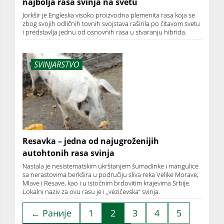
najbolja rasa svinja na svetu
Jorkšir je Engleska visoko proizvodna plemenita rasa koja se
zbog svojih odličnih tovnih svojstava raširila po čitavom svetu
i predstavlja jednu od osnovnih rasa u stvaranju hibrida.
SVINJARSTVO
Resavka – jedna od najugroženijih
autohtonih rasa svinja
Nastala je nesistematskim ukrštanjem šumadinke i mangulice
sa nerastovima berkšira u područiju sliva reka Velike Morave,
Mlave i Resave, kao i u istočnim brdovitim krajevima Srbije.
Lokalni naziv za ovu rasu je i „vezičevska“ svinja.
← Раније
1
2
3
4
5