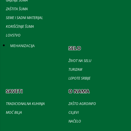
GAJENJE ŠUMA
ZAŠTITA ŠUMA
SEME I SADNI MATERIJAL
KORIŠĆENJE ŠUMA
LOVSTVO
MEHANIZACIJA
SELO
ŽIVOT NA SELU
TURIZAM
LEPOTE SRBIJE
SAVETI
O NAMA
TRADICIONALNA KUHINJA
ZAŠTO AGROINFO
MOĆ BILJA
CILJEVI
NAČELO