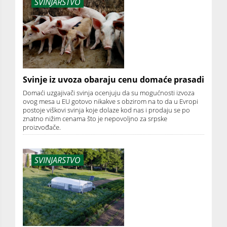
SVINJARSTVO
Svinje iz uvoza obaraju cenu domaće prasadi
Domaći uzgajivači svinja ocenjuju da su mogućnosti izvoza
ovog mesa u EU gotovo nikakve s obzirom na to da u Evropi
postoje viškovi svinja koje dolaze kod nas i prodaju se po
znatno nižim cenama što je nepovoljno za srpske
proizvođače.
SVINJARSTVO