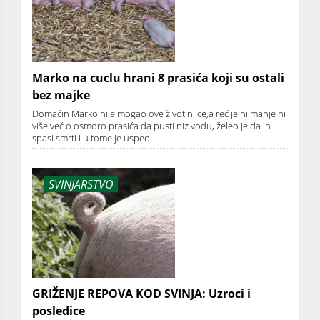
Marko na cuclu hrani 8 prasića koji su ostali
bez majke
Domaćin Marko nije mogao ove životinjice,a reč je ni manje ni
više već o osmoro prasića da pusti niz vodu, želeo je da ih
spasi smrti i u tome je uspeo.
SVINJARSTVO
GRIŽENJE REPOVA KOD SVINJA: Uzroci i
posledice