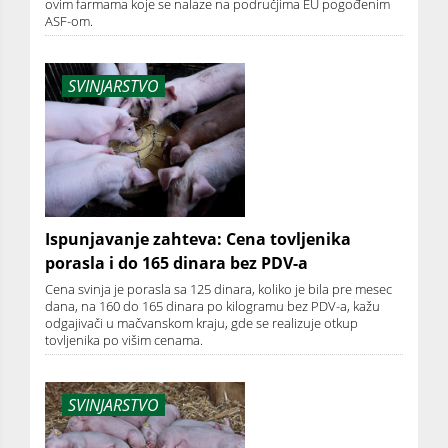
ovim farmama koje se nalaze na područjima EU pogođenim
ASF-om.
SVINJARSTVO
Ispunjavanje zahteva: Cena tovljenika
porasla i do 165 dinara bez PDV-a
Cena svinja je porasla sa 125 dinara, koliko je bila pre mesec
dana, na 160 do 165 dinara po kilogramu bez PDV-a, kažu
odgajivači u mačvanskom kraju, gde se realizuje otkup
tovljenika po višim cenama.
SVINJARSTVO