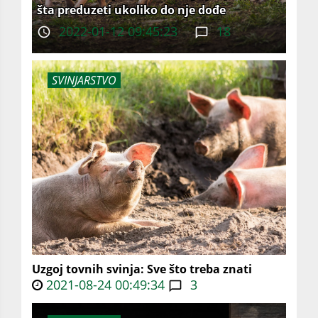
šta preduzeti ukoliko do nje dođe
2022-01-12 09:45:23
18
SVINJARSTVO
Uzgoj tovnih svinja: Sve što treba znati
2021-08-24 00:49:34
3