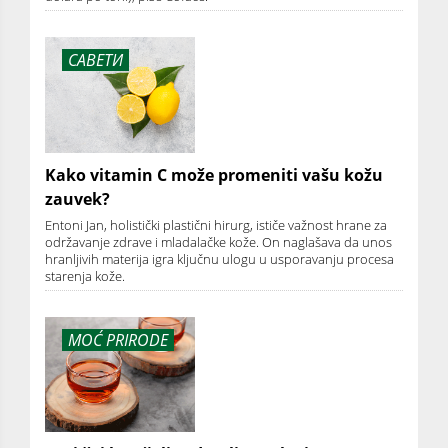
САВЕТИ
Kako vitamin C može promeniti vašu kožu
zauvek?
Entoni Jan, holistički plastični hirurg, ističe važnost hrane za
održavanje zdrave i mladalačke kože. On naglašava da unos
hranljivih materija igra ključnu ulogu u usporavanju procesa
starenja kože.
MOĆ PRIRODE