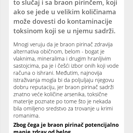
to slučaj i sa braon pirinčem, koji
ako se jede u velikim količinama
može dovesti do kontaminacije
toksinom koji se u njemu sadrži.
Mnogi veruju da je braon pirinač zdravija
alternativa običnom, belom - bogat je
vlaknima, mineralima i drugim hranljivim
sastojcima, pa je i češći izbor onih koji vode
računa o ishrani. Međutim, najnovija
istraživanja mogla bi da poljuljaju njegovu
dobru reputaciju, jer braon pirinač sadrži
znatno veće količine arsenika, toksične
materije poznate po tome što je nekada
bila omiljeno sredstvo za trovanje u krimi
romanima.
Zbog čega je braon pirinač potencijalno
manje zdrav od belog