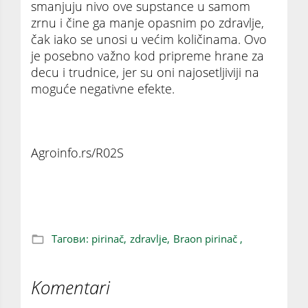
smanjuju nivo ove supstance u samom
zrnu i čine ga manje opasnim po zdravlje,
čak iako se unosi u većim količinama. Ovo
je posebno važno kod pripreme hrane za
decu i trudnice, jer su oni najosetljiviji na
moguće negativne efekte.
Agroinfo.rs/R02S
Braon pirinač: Superhrana ili skriveni rizik
Тагови:
pirinač,
zdravlje,
Braon pirinač ,
Komentari