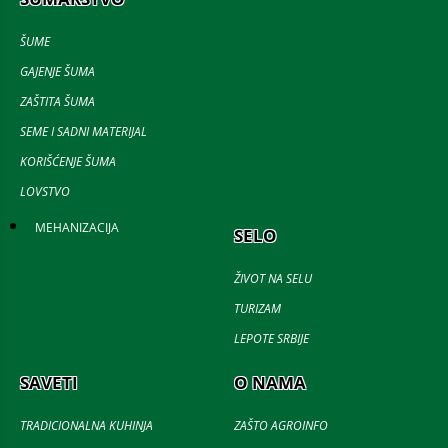
ŠUME
GAJENJE ŠUMA
ZAŠTITA ŠUMA
SEME I SADNI MATERIJAL
KORIŠĆENJE ŠUMA
LOVSTVO
MEHANIZACIJA
SELO
ŽIVOT NA SELU
TURIZAM
LEPOTE SRBIJE
SAVETI
O NAMA
TRADICIONALNA KUHINJA
ZAŠTO AGROINFO