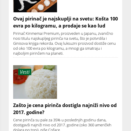
Ovaj pirinač je najskuplji na svetu: Košta 100
evra po kilogramu, a prodaje se kao lud
Pirinač Kinmemai Premium, proizveden u Japanu, zvanično
nosi titulu najskupljeg pirinča na svetu, što je potvrdila i
Ginisova knjiga rekorda. Ovaj luksuzni proizvod dostiže cenu
od oko 100 evra po kilogramu, a mnogi ga smatraju i
najboljim pirinčem na planeti.
Vesti
Zašto je cena pirinča dostigla najniži nivo od
2017. godine?
Cene pirinča su pale za 35% u poslednjih godinu dana,
dostigavši najniži nivo od 2017. godine (oko 360 američkih
dolara po toni), piše Coface.