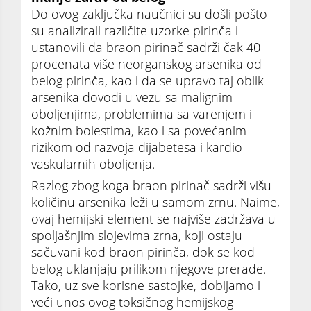
Do ovog zaključka naučnici su došli pošto
su analizirali različite uzorke pirinča i
ustanovili da braon pirinač sadrži čak 40
procenata više neorganskog arsenika od
belog pirinča, kao i da se upravo taj oblik
arsenika dovodi u vezu sa malignim
oboljenjima, problemima sa varenjem i
kožnim bolestima, kao i sa povećanim
rizikom od razvoja dijabetesa i kardio-
vaskularnih oboljenja.
Razlog zbog koga braon pirinač sadrži višu
količinu arsenika leži u samom zrnu. Naime,
ovaj hemijski element se najviše zadržava u
spoljašnjim slojevima zrna, koji ostaju
sačuvani kod braon pirinča, dok se kod
belog uklanjaju prilikom njegove prerade.
Tako, uz sve korisne sastojke, dobijamo i
veći unos ovog toksičnog hemijskog