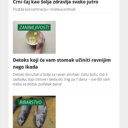
Crni čaj kao šolja zdravlja svako jutro
Podiže koncentraciju i snižava pritisak
ZANIMLJIVOSTI
Detoks koji će vam stomak učiniti ravnijim
nego ikada
Detoks doručak iz šolje za ravan stomak i čistu kožu: Od 3
sastojka, topi otrove i skida do 3 kg za 7 dana – sve što vam
treba za dobar početak dana!
RIBARSTVO