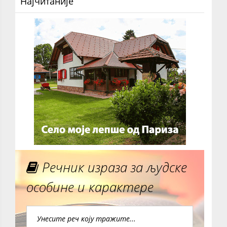
Најчитаније
Речник израза за људске
особине и карактере