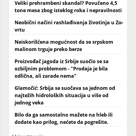
Veliki prehrambeni skandal? Povučeno 4,5
tone mesa zbog isteklog roka i nepravilnosti
Neobični načini rashlađivanja životinja u Zoo
vrtu
Neiskorišćena mogućnost da se srpskom
malinom trguje preko berze
Proizvođač jagoda iz Srbije suočio se sa
ozbiljnim problemom - "Prodaja je bila
odlična, ali zarade nema"
Glamočić: Srbija se suočava sa jednom od
najtežih hidroloških situacija u više od
jednog veka
Bilo da ga samostalno mažete na hleb ili
dodate kao prilog, nećete da pogrešite.