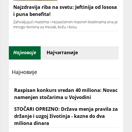
Najzdravija riba na svetu: Jeftinija od lososa
i puna benefita!
Zahvaljujući mastima i nezasićenim masnim kiselinama ona je
mnogo korisna za mozak, kožu i kosu
Најновије
Најчитаније
Најновије
Raspisan konkurs vredan 40 miliona: Novac
namenjen stočarima u Vojvodini
STOČARI OPREZNO: Država menja pravila za
držanje i uzgoj životinja - kazne do dva
miliona dinara