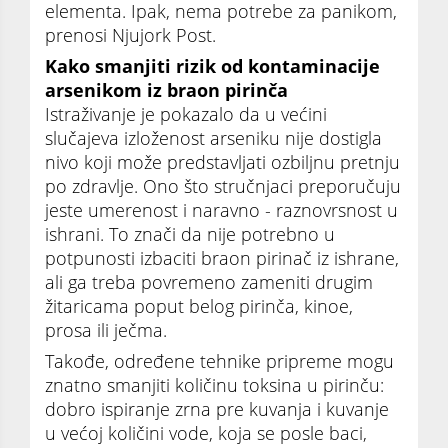
elementa. Ipak, nema potrebe za panikom,
prenosi Njujork Post.
Kako smanjiti rizik od kontaminacije
arsenikom iz braon pirinča
Istraživanje je pokazalo da u većini
slučajeva izloženost arseniku nije dostigla
nivo koji može predstavljati ozbiljnu pretnju
po zdravlje. Ono što stručnjaci preporučuju
jeste umerenost i naravno - raznovrsnost u
ishrani. To znači da nije potrebno u
potpunosti izbaciti braon pirinač iz ishrane,
ali ga treba povremeno zameniti drugim
žitaricama poput belog pirinča, kinoe,
prosa ili ječma.
Takođe, određene tehnike pripreme mogu
znatno smanjiti količinu toksina u pirinču:
dobro ispiranje zrna pre kuvanja i kuvanje
u većoj količini vode, koja se posle baci,