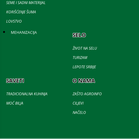
SEME I SADNI MATERIJAL
KORIŠĆENJE ŠUMA
LOVSTVO
MEHANIZACIJA
SELO
ŽIVOT NA SELU
TURIZAM
LEPOTE SRBIJE
SAVETI
O NAMA
TRADICIONALNA KUHINJA
ZAŠTO AGROINFO
MOĆ BILJA
CILJEVI
NAČELO