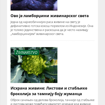
Ово је ламборџини живинарског света
Једна од најнеобичнијих раса живине на свету је
дефинитивно готска кокош пореклом из Индонезије. Она
је толико јединствена и раскошна да је често називају
„ламборџинијем“ живинарског света.
ŽIVINARSTVO
Исхрана живине: Листови и стабљике
броколија за тамнију боју жуманца
Оброк сачињен од делова броколија, тачније од стабљике
и листова може повећати квалитет исхране код живине.