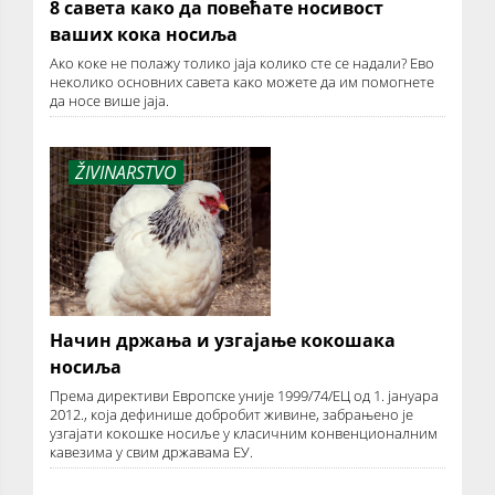
8 савета како да повећате носивост
ваших кока носиља
Ако коке не полажу толико јаја колико сте се надали? Ево
неколико основних савета како можете да им помогнете
да носе више јаја.
ŽIVINARSTVO
Начин држања и узгајање кокошака
носиља
Према директиви Европске уније 1999/74/ЕЦ од 1. јануара
2012., која дефинише добробит живине, забрањено је
узгајати кокошке носиље у класичним конвенционалним
кавезима у свим државама ЕУ.