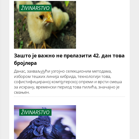
ŽIVINARSTVO
Зашто је важно не прелазити 42. дан това
бројлера
Данас, захваљујући узгојно селекционим методама,
избором тешких линија хибрида, технологији това,
софистифицираној компјутерској опреми и врсти смеша
за исхрану, временски период това пилића, значајно је
смањен.
ŽIVINARSTVO