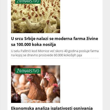
ŽIVINARSTVO
U srcu Srbije nalazi se moderna farma živine
sa 100.000 koka nosilja
U selu Paštrići kod Mionice već skoro 40 godina posluje farma
na kojoj se dnevno proizvede 60.000 kokošijih jaja
ŽIVINARSTVO
Ekonomska analiza isplativosti osnivanja