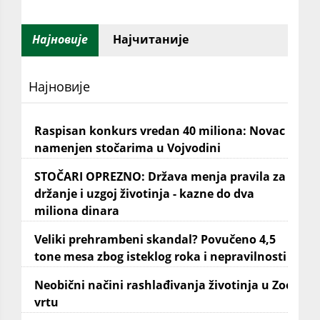
Најновије
Најчитаније
Најновије
Raspisan konkurs vredan 40 miliona: Novac
namenjen stočarima u Vojvodini
STOČARI OPREZNO: Država menja pravila za
držanje i uzgoj životinja - kazne do dva
miliona dinara
Veliki prehrambeni skandal? Povučeno 4,5
tone mesa zbog isteklog roka i nepravilnosti
Neobični načini rashlađivanja životinja u Zoo
vrtu