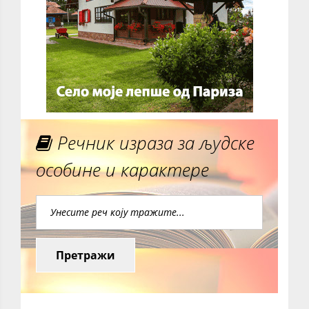
Речник израза за људске
особине и карактере
Претражи