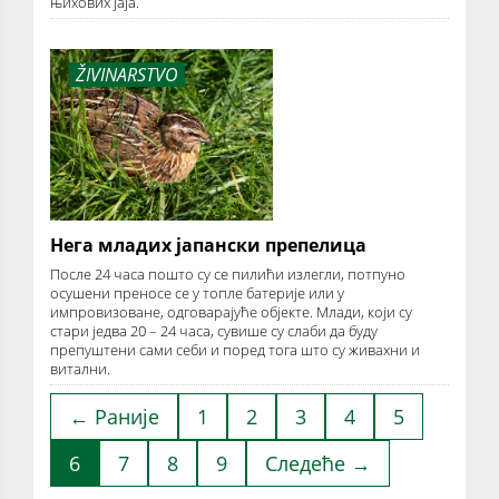
њихових јаја.
ŽIVINARSTVO
Нега младих јапански препелица
После 24 часа пошто су се пилићи излегли, потпуно
осушени преносе се у топле батерије или у
импровизоване, одговарајуће објекте. Млади, који су
стари једва 20 – 24 часа, сувише су слаби да буду
препуштени сами себи и поред тога што су живахни и
витални.
← Раније
1
2
3
4
5
6
7
8
9
Следеће →