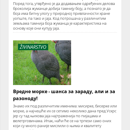
Поред тога, утврђено је да додавањем одређених делова
броколија жуманце добија тамнију боју, а познато је да
боја има битну улогу у природној привлачности хране
уопште, па тако и јаја. Код потрошача у различитим
земљама тамнија боја жуманца је карактеристика на
основу које они купују јаја.
ŽIVINARSTVO
Вредне морке - шанса за зараду, али и за
разоноду!
Знамо их под различитим именима: мисирке, бисерке или
морке, а најчешће их се сетимо неколико дана пред Ускрс
јер су тад њихова јаја најтраженија по пијацама и
велетрговинама. Ипак, наћи ће се на трпези само оних
који су много раније мислили о њима и квалитету