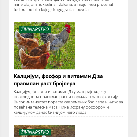
minerala, aminokiselina i vlakana, a imaju i veći procenat
fosfora od bilo kojeg drugog voća i povrća.
ŽIVINARSTVO
Калцијум, фосфор и витамин Д за
правилан раст бројлера
Калцијум, фосфор и витамин Д су материје које су
неопходне за правилан раст и нормалан развој костију.
Висок интензитет пораста савремених бројлера и њихова
повећана телесна маса, чине исхрану фосфором и
калцијумом данас битнијом него икада.
ŽIVINARSTVO