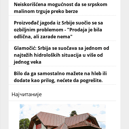
Neiskorišćena mogućnost da se srpskom
malinom trguje preko berze
Proizvođač jagoda iz Srbije suočio se sa
ozbiljnim problemom - "Prodaja je bila
odlična, ali zarade nema"
Glamočić: Srbija se suočava sa jednom od
najtežih hidroloških situacija u više od
jednog veka
Bilo da ga samostalno mažete na hleb ili
dodate kao prilog, nećete da pogrešite.
Најчитаније