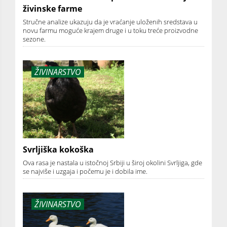
živinske farme
Stručne analize ukazuju da je vraćanje uloženih sredstava u
novu farmu moguće krajem druge i u toku treće proizvodne
sezone.
ŽIVINARSTVO
Svrljiška kokoška
Ova rasa je nastala u istočnoj Srbiji u široj okolini Svrljiga, gde
se najviše i uzgaja i počemu je i dobila ime.
ŽIVINARSTVO