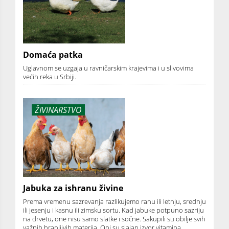
Domaća patka
Uglavnom se uzgaja u ravničarskim krajevima i u slivovima
većih reka u Srbiji.
ŽIVINARSTVO
Jabuka za ishranu živine
Prema vremenu sazrevanja razlikujemo ranu ili letnju, srednju
ili jesenju i kasnu ili zimsku sortu. Kad jabuke potpuno sazriju
na drvetu, one nisu samo slatke i sočne. Sakupili su obilje svih
važnih hranljivih materija. Oni su sjajan izvor vitamina,