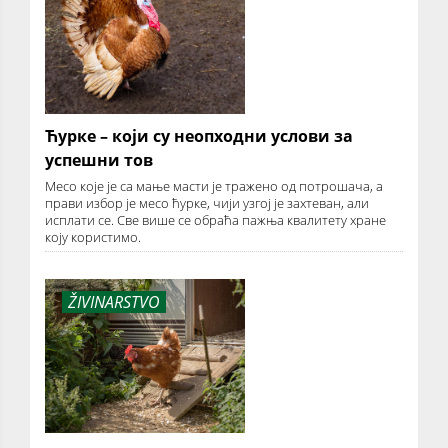
Ћурке – који су неопходни услови за
успешни тов
Месо које је са мање масти је тражено од потрошача, а
прави избор је месо ћурке, чији узгој је захтеван, али
исплати се. Све више се обраћа пажња квалитету хране
коју користимо.
ŽIVINARSTVO