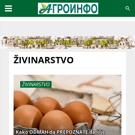
ŽIVINARSTVO
ŽIVINARSTVO
Kako ODMAH da PREPOZNATE da li je