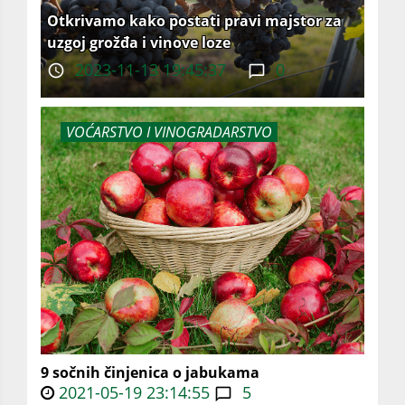
Otkrivamo kako postati pravi majstor za
uzgoj grožđa i vinove loze
2023-11-13 19:45:37
0
VOĆARSTVO I VINOGRADARSTVO
9 sočnih činjenica o jabukama
2021-05-19 23:14:55
5