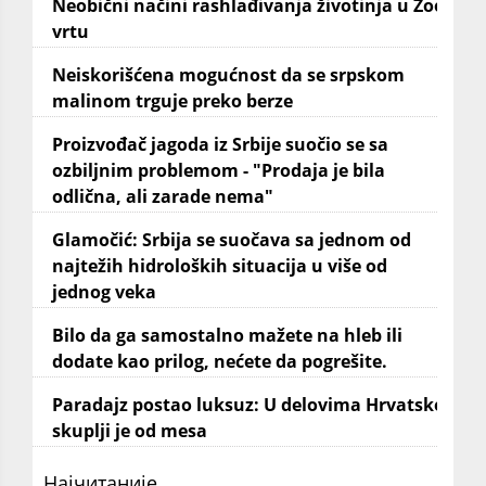
Neobični načini rashlađivanja životinja u Zoo
vrtu
Neiskorišćena mogućnost da se srpskom
malinom trguje preko berze
Proizvođač jagoda iz Srbije suočio se sa
ozbiljnim problemom - "Prodaja je bila
odlična, ali zarade nema"
Glamočić: Srbija se suočava sa jednom od
najtežih hidroloških situacija u više od
jednog veka
Bilo da ga samostalno mažete na hleb ili
dodate kao prilog, nećete da pogrešite.
Paradajz postao luksuz: U delovima Hrvatske
skuplji je od mesa
Најчитаније