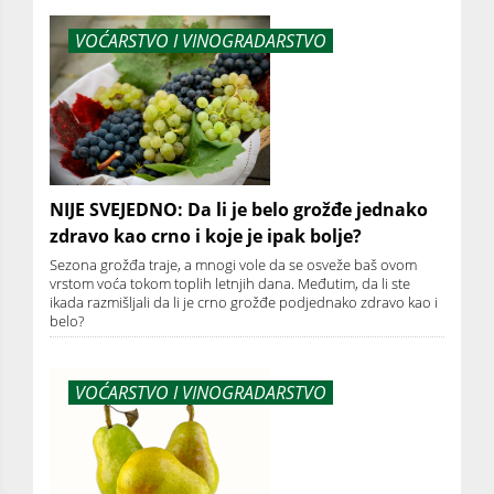
VOĆARSTVO I VINOGRADARSTVO
NIJE SVEJEDNO: Da li je belo grožđe jednako
zdravo kao crno i koje je ipak bolje?
Sezona grožđa traje, a mnogi vole da se osveže baš ovom
vrstom voća tokom toplih letnjih dana. Međutim, da li ste
ikada razmišljali da li je crno grožđe podjednako zdravo kao i
belo?
VOĆARSTVO I VINOGRADARSTVO