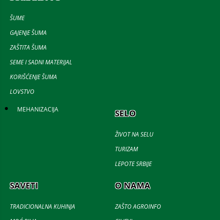
ŠUME
GAJENJE ŠUMA
ZAŠTITA ŠUMA
SEME I SADNI MATERIJAL
KORIŠĆENJE ŠUMA
LOVSTVO
MEHANIZACIJA
SELO
ŽIVOT NA SELU
TURIZAM
LEPOTE SRBIJE
SAVETI
O NAMA
TRADICIONALNA KUHINJA
ZAŠTO AGROINFO