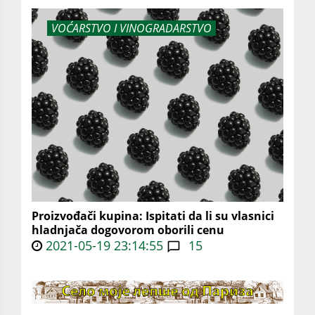
VOĆARSTVO I VINOGRADARSTVO
Proizvođači kupina: Ispitati da li su vlasnici
hladnjača dogovorom oborili cenu
2021-05-19 23:14:55
15