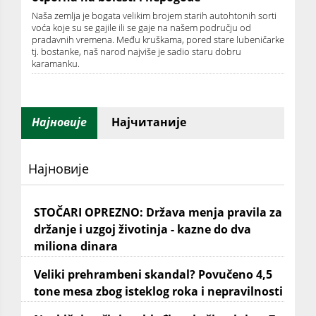
Naša zemlja je bogata velikim brojem starih autohtonih sorti
voća koje su se gajile ili se gaje na našem području od
pradavnih vremena. Među kruškama, pored stare lubeničarke
tj. bostanke, naš narod najviše je sadio staru dobru
karamanku.
Најновије
Најчитаније
Најновије
STOČARI OPREZNO: Država menja pravila za
držanje i uzgoj životinja - kazne do dva
miliona dinara
Veliki prehrambeni skandal? Povučeno 4,5
tone mesa zbog isteklog roka i nepravilnosti