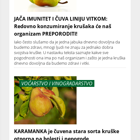
JAČA IMUNITET I ČUVA LINIJU VITKOM:
Redovno konzumiranje krušaka će naš
organizam PREPORODITI!
Iako često slušamo da je jedna jabuka dnevno dovoljna da
budemo zdravi, mnogi ljudi ne znaju za jednako dobra
svojstva kruške. U nastavku teksta saznajte kakve sve
pogodnosti ona ima po naš organizam i zašto je jedna kruška
dnevno dovoljna da budemo zdravi i vitki.
VOĆARSTVO I VINOGRADARSTVO
KARAMANKA je čuvena stara sorta kruške
otporna na bolesti i nepogode