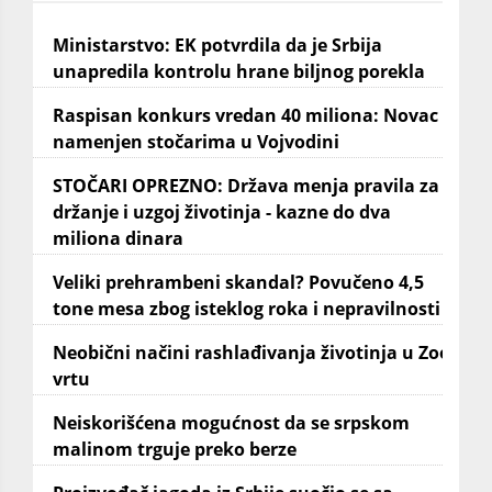
Ministarstvo: EK potvrdila da je Srbija
unapredila kontrolu hrane biljnog porekla
Raspisan konkurs vredan 40 miliona: Novac
namenjen stočarima u Vojvodini
STOČARI OPREZNO: Država menja pravila za
držanje i uzgoj životinja - kazne do dva
miliona dinara
Veliki prehrambeni skandal? Povučeno 4,5
tone mesa zbog isteklog roka i nepravilnosti
Neobični načini rashlađivanja životinja u Zoo
vrtu
Neiskorišćena mogućnost da se srpskom
malinom trguje preko berze