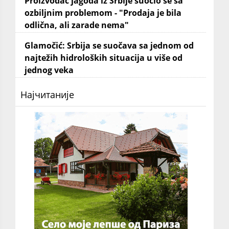
Proizvođač jagoda iz Srbije suočio se sa
ozbiljnim problemom - "Prodaja je bila
odlična, ali zarade nema"
Glamočić: Srbija se suočava sa jednom od
najtežih hidroloških situacija u više od
jednog veka
Најчитаније