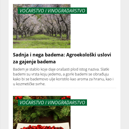
VOĆARSTVO I VINOGRADARSTVO
Sadnja i nega badema: Agroekološki uslovi
za gajenje badema
Badem je stablo koje daje orašasti plod istog naziva. Slatki
bademi su vrsta koju jedemo, a gorki bademi se obrađuju
kako bi se bademovo ulje koristilo kao aroma za hranu, kao i
u kozmetičke svrhe.
VOĆARSTVO I VINOGRADARSTVO