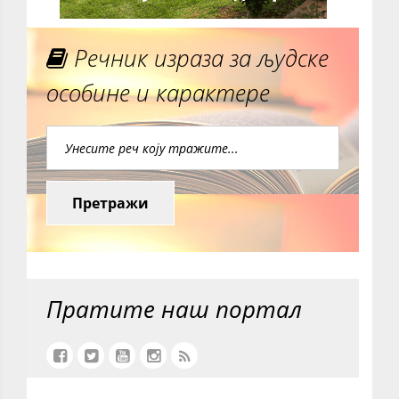
Речник израза за људске
особине и карактере
Претражи
Пратите наш портал