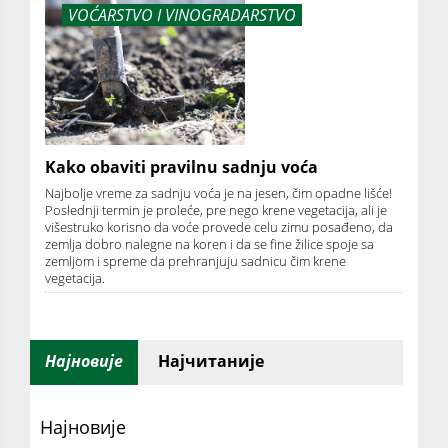
VOĆARSTVO I VINOGRADARSTVO
Kako obaviti pravilnu sadnju voća
Najbolje vreme za sadnju voća je na jesen, čim opadne lišće!
Poslednji termin je proleće, pre nego krene vegetacija, ali je
višestruko korisno da voće provede celu zimu posađeno, da
zemlja dobro nalegne na koren i da se fine žilice spoje sa
zemljom i spreme da prehranjuju sadnicu čim krene
vegetacija.
Најновије
Најчитаније
Најновије