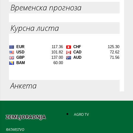
Временска прогноза
Курсна листа
Анкета
AGRO TV
ZEMLJORADNJA
RATARSTVO