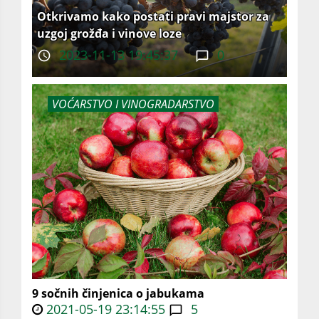
Otkrivamo kako postati pravi majstor za
uzgoj grožđa i vinove loze
2023-11-13 19:45:37
0
VOĆARSTVO I VINOGRADARSTVO
9 sočnih činjenica o jabukama
2021-05-19 23:14:55
5