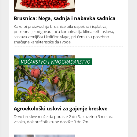
Brusnica: Nega, sadnja i nabavka sadnica
Kako bi proizvodnja brusnice bila uspešna i isplativa,
potrebna je odgovarajuća kombinacija klimatskih uslova,
sastava zemljišta i količine vlage, pri čemu su posebno
značajne karakteristike tla i vode.
VOĆARSTVO I VINOGRADARSTVO
Agroekološki uslovi za gajenje breskve
Drvo breskve može dа porаste 2 do 5, izuzetno 9 metаrа
visoko, dok prečnik krune dostiže 3 do 7m.